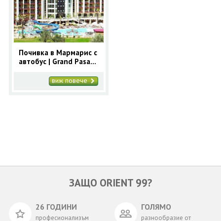
ОЩЕ
ЗА НАС
КОНТАКТИ
ФИРМЕНИ ДОКУМЕНТИ
Почивка в Мармарис с
автобус | Grand Pasa
0700 144 34
Запитване
5* - ранни записвания
Мармарис
виж повече
ПОСЛЕДВАЙТЕ НИ
ЗАЩО ORIENT 99?
26 ГОДИНИ
ГОЛЯМО
професионализъм
разнообразие от