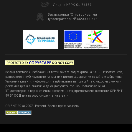
Лиценз № РК-01-74587
Застраховка "Отговорност на
Туроператора" № 0650000276
Всички текстове и изображения в този сайт са под закрила на ЗАПСП.Използването,
копирането и публикуването на част или цялото съдържание на сайта е забранено.
Уважаеми клиенти, информацията публикувана на този сайт е с информационна и
рекламна цел и е възможно да са допуснати грешки. Съгласно чл.80 от
ЗТ достоверна и вярна се счита информацията, предоставена в офисите ОРИЕНТ
99 БГ ООД или на оторизираните ни агенти!
ORIENT 99 © 2007 - Present. Всички права запазени