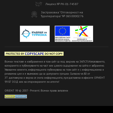
Лиценз № РК-01-74587
Застраховка "Отговорност на
Туроператора" № 0650000276
Всички текстове и изображения в този сайт са под закрила на ЗАПСП.Използването,
копирането и публикуването на част или цялото съдържание на сайта е забранено.
Уважаеми клиенти, информацията публикувана на този сайт е с информационна и
рекламна цел и е възможно да са допуснати грешки. Съгласно чл.80 от
ЗТ достоверна и вярна се счита информацията, предоставена в офисите ОРИЕНТ
99 БГ ООД или на оторизираните ни агенти!
ORIENT 99 © 2007 - Present. Всички права запазени