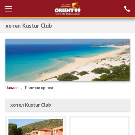
хотел Kustur Club
Проверка на
Вход за агенти
резервация
РАННИ ЗАПИСВАНИЯ ТУРЦИЯ
НОВА ГОДИНА ТУРЦИЯ
НОВА ГОДИНА
ПОЧИВКИ
Начало
Полезни връзки
КРУИЗИ
хотел Kustur Club
ЕКЗОТИКА
ЕКСКУРЗИИ