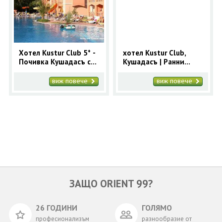
ОЩЕ
ЗА НАС
КОНТАКТИ
ФИРМЕНИ ДОКУМЕНТИ
Хотел Kustur Club 5* -
хотел Kustur Club,
Почивка Кушадасъ с
Кушадасъ | Ранни
0700 144 34
Запитване
автобус 7 нощувки
записвания 2025 за
Лято 2026
Кушадасъ с 9 нощувки
виж повече
виж повече
ПОСЛЕДВАЙТЕ НИ
ЗАЩО ORIENT 99?
26 ГОДИНИ
ГОЛЯМО
професионализъм
разнообразие от