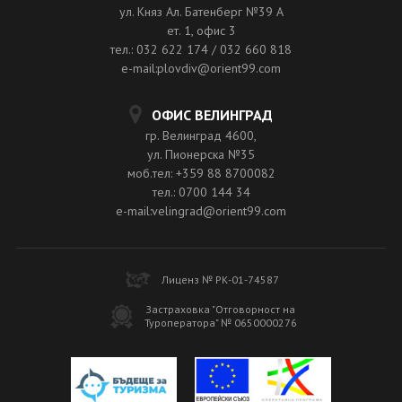
ул. Княз Ал. Батенберг №39 A
ет. 1, офис 3
тел.: 032 622 174 / 032 660 818
e-mail:plovdiv@orient99.com
ОФИС ВЕЛИНГРАД
гр. Велинград 4600,
ул. Пионерска №35
моб.тел: +359 88 8700082
тел.: 0700 144 34
e-mail:velingrad@orient99.com
Лиценз № РК-01-74587
Застраховка "Отговорност на
Туроператора" № 0650000276