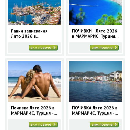
ОЩЕ
ЗА НАС
КОНТАКТИ
ФИРМЕНИ ДОКУМЕНТИ
Ранни записвания
ПОЧИВКИ - Лято 2026
Лято 2026 в
в МАРМАРИС, Турция -
0700 144 34
Запитване
Мармарис с автобус
9 нощувки - автобусна
за 7 нощувки
програма
виж повече
виж повече
ПОСЛЕДВАЙТЕ НИ
Почивка Лято 2026 в
ПОЧИВКА Лято 2026 в
МАРМАРИС, Турция -7
МАРМАРИС, Турция - 9
нощувки -автобусна
нощувки -автобусна
програма
програма
виж повече
виж повече