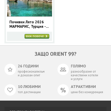
Почивки Лято 2026
МАРМАРИС, Турция - 9
нощувки автобусна
програма
виж повече
ЗАЩО ORIENT 99?
26 ГОДИНИ
ГОЛЯМО
професионализъм
разнообразие от
и доказан опит
качествени хотели
и услуги
10 ЛЮБИМИ
АТРАКТИВНИ
топ дестинации
цени без конкуренция