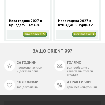
Нова година 2027 в
Нова година 2027 в
Кушадасъ - AMARA
КУШАДАСЪ, Турция с
SEALIGHT ELITE 5* (4
автобус - 5 нощувки
нощувки)
виж повече
виж повече
ЗАЩО ORIENT 99?
26 ГОДИНИ
ГОЛЯМО
професионализъм
разнообразие от
и доказан опит
качествени хотели
и услуги
10 ЛЮБИМИ
АТРАКТИВНИ
топ дестинации
цени без конкуренция