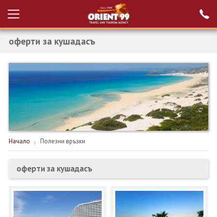
оферти за кушадасъ
Проверка на
Вход за агенти
резервация
РАННИ ЗАПИСВАНИЯ ТУРЦИЯ
НОВА ГОДИНА ТУРЦИЯ
НОВА ГОДИНА
ПОЧИВКИ
Начало
Полезни връзки
КРУИЗИ
оферти за кушадасъ
ЕКЗОТИКА
ЕКСКУРЗИИ