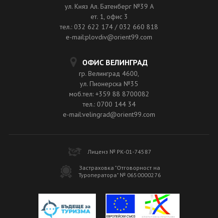
ул. Княз Ал. Батенберг №39 A
ет. 1, офис 3
тел.: 032 622 174 / 032 660 818
e-mail:plovdiv@orient99.com
ОФИС ВЕЛИНГРАД
гр. Велинград 4600,
ул. Пионерска №35
моб.тел: +359 88 8700082
тел.: 0700 144 34
e-mail:velingrad@orient99.com
Лиценз № РК-01-74587
Застраховка "Отговорност на
Туроператора" № 0650000276