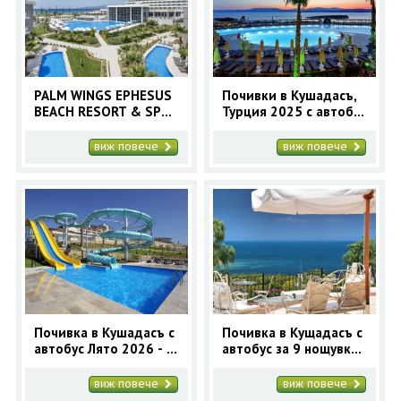
ОЩЕ
ЗА НАС
КОНТАКТИ
ФИРМЕНИ ДОКУМЕНТИ
PALM WINGS EPHESUS
Почивки в Кушадасъ,
BEACH RESORT & SPA
Турция 2025 с автобус
0700 144 34
Запитване
5* - Ранни записвания
и самолет
2025 Кушадасъ с
виж повече
виж повече
автобус - 7 нощувки
ПОСЛЕДВАЙТЕ НИ
Почивка в Кушадасъ с
Почивка в Кущадасъ с
автобус Лято 2026 - 7
автобус за 9 нощувки
нощувки
- Лято 2026 в Турция
виж повече
виж повече