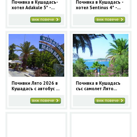
Почивка в Кушадасъ-
Почивка в Кушадасъ -
хотел Adakule 5* -
хотел Sentinus 4* -
ранни записвания
ранни записвания
2025
2025
виж повече
виж повече
Почивки Лято 2026 в
Почивка в Кушадасъ
Кушадасъ с автобус -
със самолет Лято
5 нощувки
2026 - 7 нощувки
виж повече
виж повече