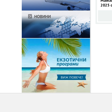
Майск
2025 с
Orient