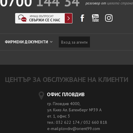
ФИРМЕНИ ДОКУМЕНТИ
Вход за агенти
ЦЕНТЪР ЗА ОБСЛУЖВАНЕ НА КЛИЕНТИ
ОФИС ПЛОВДИВ
гр. Пловдив 4000,
ул. Княз Ал. Батенберг №39 A
ет. 1, офис 3
тел.: 032 622 174 / 032 660 818
e-mail:plovdiv@orient99.com