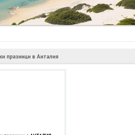
ки празници в Анталия