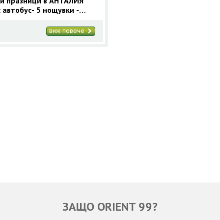
и празници в АНТАЛИЯ
 автобус- 5 нощувки -
 99
виж повече
ЗАЩО ORIENT 99?