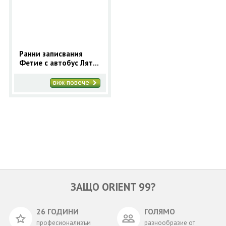
ОЩЕ
ЗА НАС
КОНТАКТИ
ФИРМЕНИ ДОКУМЕНТИ
Ранни записвания
Фетие с автобус Лято
0700 144 34
Запитване
2026
виж повече
ПОСЛЕДВАЙТЕ НИ
ЗАЩО ORIENT 99?
26 ГОДИНИ
ГОЛЯМО
професионализъм
разнообразие от