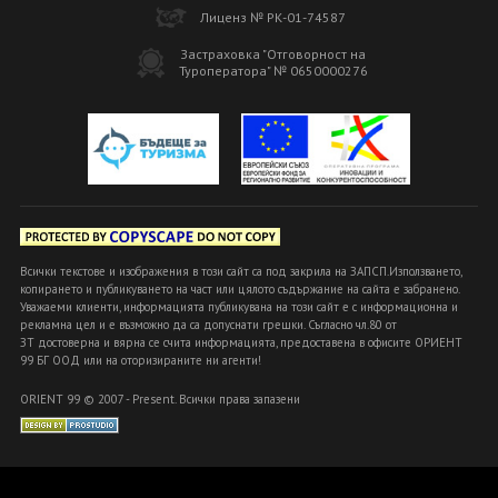
Лиценз № РК-01-74587
Застраховка "Отговорност на
Туроператора" № 0650000276
Всички текстове и изображения в този сайт са под закрила на ЗАПСП.Използването,
копирането и публикуването на част или цялото съдържание на сайта е забранено.
Уважаеми клиенти, информацията публикувана на този сайт е с информационна и
рекламна цел и е възможно да са допуснати грешки. Съгласно чл.80 от
ЗТ достоверна и вярна се счита информацията, предоставена в офисите ОРИЕНТ
99 БГ ООД или на оторизираните ни агенти!
ORIENT 99 © 2007 - Present. Всички права запазени