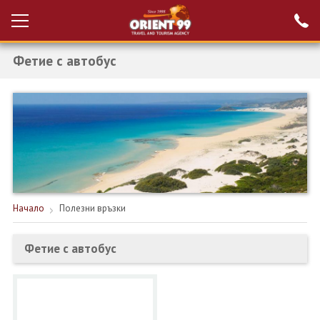
Фетие с автобус
Проверка на
Вход за агенти
резервация
РАННИ ЗАПИСВАНИЯ ТУРЦИЯ
НОВА ГОДИНА ТУРЦИЯ
НОВА ГОДИНА
ПОЧИВКИ
Начало
Полезни връзки
КРУИЗИ
Фетие с автобус
ЕКЗОТИКА
ЕКСКУРЗИИ