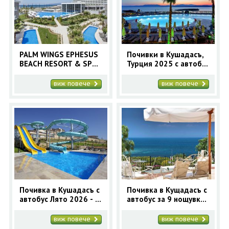
ОЩЕ
ЗА НАС
КОНТАКТИ
ФИРМЕНИ ДОКУМЕНТИ
PALM WINGS EPHESUS
Почивки в Кушадасъ,
BEACH RESORT & SPA
Турция 2025 с автобус
0700 144 34
Запитване
5* - Ранни записвания
и самолет
2025 Кушадасъ с
виж повече
виж повече
автобус - 7 нощувки
ПОСЛЕДВАЙТЕ НИ
Почивка в Кушадасъ с
Почивка в Кущадасъ с
автобус Лято 2026 - 7
автобус за 9 нощувки
нощувки
- Лято 2026 в Турция
виж повече
виж повече