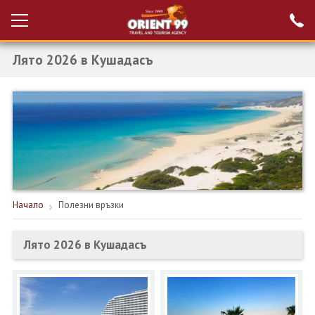
Лято 2026 в Кушадасъ
Проверка на
Вход за агенти
резервация
РАННИ ЗАПИСВАНИЯ ТУРЦИЯ
НОВА ГОДИНА ТУРЦИЯ
НОВА ГОДИНА
ПОЧИВКИ
Начало
Полезни връзки
КРУИЗИ
Лято 2026 в Кушадасъ
ЕКЗОТИКА
ЕКСКУРЗИИ