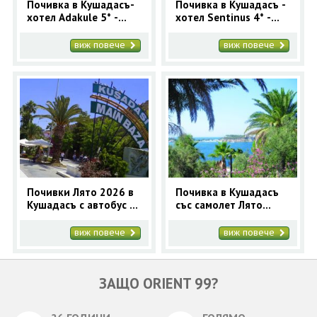
Почивка в Кушадасъ-
Почивка в Кушадасъ -
хотел Adakule 5* -
хотел Sentinus 4* -
ранни записвания
ранни записвания
2025
2025
виж повече
виж повече
Почивки Лято 2026 в
Почивка в Кушадасъ
Кушадасъ с автобус -
със самолет Лято
5 нощувки
2026 - 7 нощувки
виж повече
виж повече
ЗАЩО ORIENT 99?