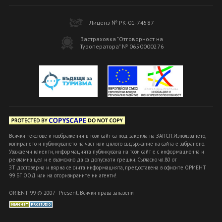
Лиценз № РК-01-74587
Застраховка "Отговорност на
Туроператора" № 0650000276
Всички текстове и изображения в този сайт са под закрила на ЗАПСП.Използването,
копирането и публикуването на част или цялото съдържание на сайта е забранено.
Уважаеми клиенти, информацията публикувана на този сайт е с информационна и
рекламна цел и е възможно да са допуснати грешки. Съгласно чл.80 от
ЗТ достоверна и вярна се счита информацията, предоставена в офисите ОРИЕНТ
99 БГ ООД или на оторизираните ни агенти!
ORIENT 99 © 2007 - Present. Всички права запазени