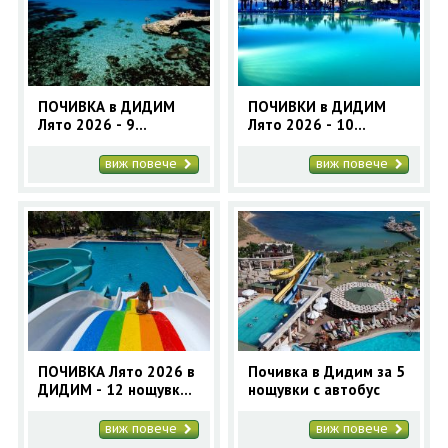
ОЩЕ
ЗА НАС
КОНТАКТИ
ФИРМЕНИ ДОКУМЕНТИ
ПОЧИВКА в ДИДИМ
ПОЧИВКИ в ДИДИМ
Лято 2026 - 9
Лято 2026 - 10
0700 144 34
Запитване
нощувки с автобус
нощувки - автобусна
програма
виж повече
виж повече
ПОСЛЕДВАЙТЕ НИ
ПОЧИВКА Лято 2026 в
Почивка в Дидим за 5
ДИДИМ - 12 нощувки
нощувки с автобус
с автобус
виж повече
виж повече