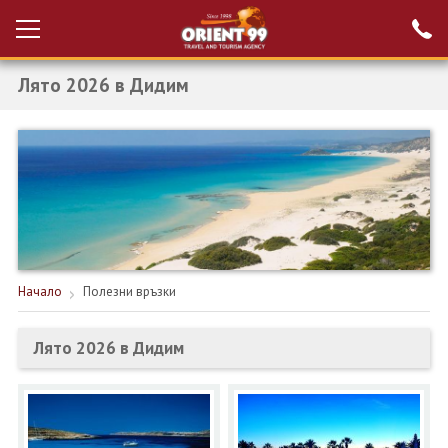
Лято 2026 в Дидим
Проверка на
Вход за агенти
резервация
РАННИ ЗАПИСВАНИЯ ТУРЦИЯ
НОВА ГОДИНА ТУРЦИЯ
НОВА ГОДИНА
ПОЧИВКИ
Начало
Полезни връзки
КРУИЗИ
Лято 2026 в Дидим
ЕКЗОТИКА
ЕКСКУРЗИИ