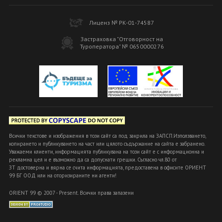
Лиценз № РК-01-74587
Застраховка "Отговорност на
Туроператора" № 0650000276
Всички текстове и изображения в този сайт са под закрила на ЗАПСП.Използването,
копирането и публикуването на част или цялото съдържание на сайта е забранено.
Уважаеми клиенти, информацията публикувана на този сайт е с информационна и
рекламна цел и е възможно да са допуснати грешки. Съгласно чл.80 от
ЗТ достоверна и вярна се счита информацията, предоставена в офисите ОРИЕНТ
99 БГ ООД или на оторизираните ни агенти!
ORIENT 99 © 2007 - Present. Всички права запазени