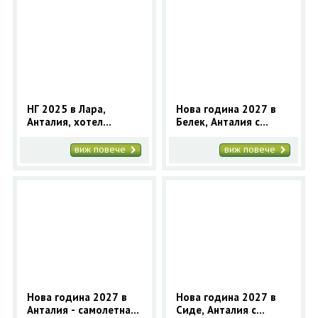
НГ 2025 в Лара,
Нова година 2027 в
Анталия, хотел
Белек, Анталия с
TRENDY LARA 5* със
автобус от София - 4
самолет
нощувки
виж повече
виж повече
Нова година 2027 в
Нова година 2027 в
Анталия - самолетна
Сиде, Анталия с