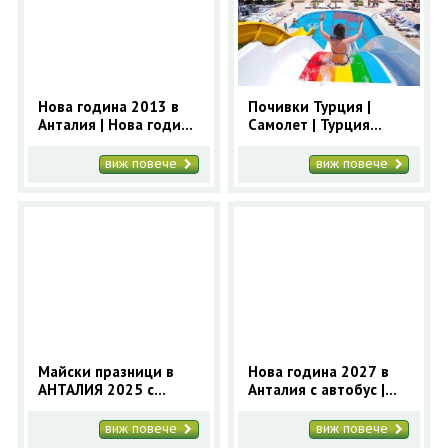
ОЩЕ
ЗА НАС
КОНТАКТИ
ФИРМЕНИ ДОКУМЕНТИ
Нова година 2013 в
Почивки Турция |
Анталия | Нова година
Самолет | Турция
0700 144 34
Запитване
Турция | Варна, Бургас
почивка чартър
виж повече
виж повече
ПОСЛЕДВАЙТЕ НИ
Майски празници в
Нова година 2027 в
АНТАЛИЯ 2025 с
Анталия с автобус |
автобус- 5 нощувки -
Нова година в
Orient 99
Анталия
виж повече
виж повече