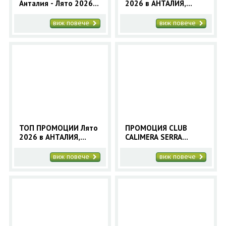
Анталия - Лято 2026
2026 в АНТАЛИЯ,
със самолет
Турция - 7 нощ. -
автобусна програма-
виж повече
виж повече
24.08.2025
ТОП ПРОМОЦИИ Лято
ПРОМОЦИЯ CLUB
2026 в АНТАЛИЯ,
CALIMERA SERRA
Турция - 9 нощ. -
PALACE - Анталия -
автобусна програма
автобусна програма
виж повече
виж повече