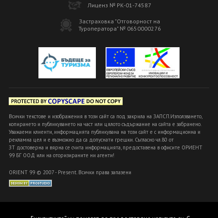
Лиценз № РК-01-74587
Застраховка "Отговорност на
Туроператора" № 0650000276
Всички текстове и изображения в този сайт са под закрила на ЗАПСП.Използването,
копирането и публикуването на част или цялото съдържание на сайта е забранено.
Уважаеми клиенти, информацията публикувана на този сайт е с информационна и
рекламна цел и е възможно да са допуснати грешки. Съгласно чл.80 от
ЗТ достоверна и вярна се счита информацията, предоставена в офисите ОРИЕНТ
99 БГ ООД или на оторизираните ни агенти!
ORIENT 99 © 2007 - Present. Всички права запазени