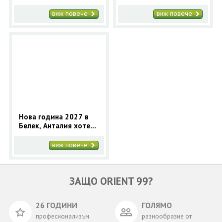
програма
автобус - 4 нощувки
виж повече
виж повече
Нова година 2027 в
Белек, Анталия хотел
SENSITIVE PREMIUM
RESORT & SPA 5* -
виж повече
автобус за 4 нощувки
ЗАЩО ORIENT 99?
26 ГОДИНИ
ГОЛЯМО
професионализъм
разнообразие от