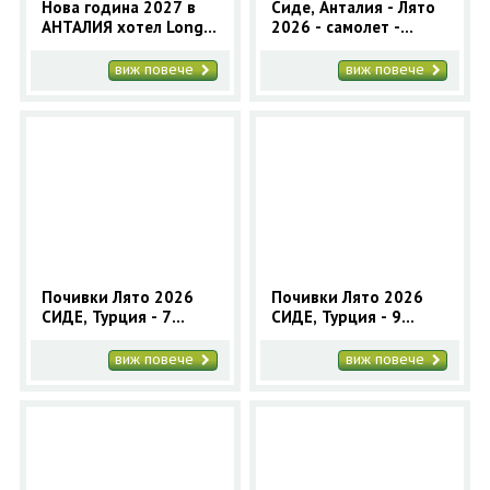
Нова година 2027 в
Сиде, Анталия - Лято
АНТАЛИЯ хотел Long
2026 - самолет -
Beach Resort 5* (4
полет от София
нощувки)
виж повече
виж повече
Почивки Лято 2026
Почивки Лято 2026
СИДЕ, Турция - 7
СИДЕ, Турция - 9
нощувки автобусна
нощувки автобусна
програма
програма
виж повече
виж повече