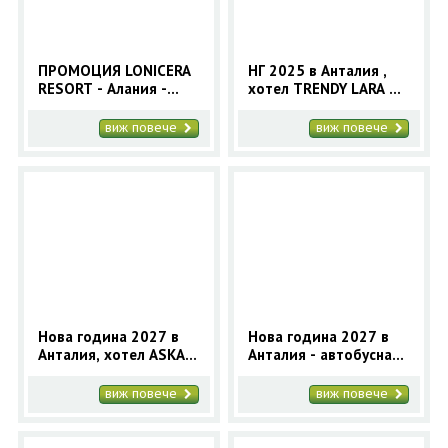
ПРОМОЦИЯ LONICERA
НГ 2025 в Анталия ,
RESORT - Алания -
хотел TRENDY LARA 5*
автобусна програма
с автобус
виж повече
виж повече
Нова година 2027 в
Нова година 2027 в
Анталия, хотел ASKA
Анталия - автобусна
LARA RESORT&SPA 5* -
програма за 4
автобус
нощувки
виж повече
виж повече