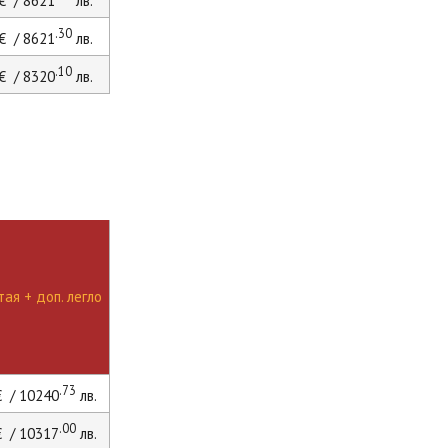
€ / 8621
лв.
.30
€ / 8621
лв.
.10
€ / 8320
лв.
ая + доп. легло
.73
 / 10240
лв.
.00
 / 10317
лв.