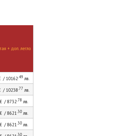
ая + доп. легло
.49
 / 10162
лв.
.77
 / 10238
лв.
.78
€ / 8732
лв.
.30
€ / 8621
лв.
.30
€ / 8621
лв.
.30