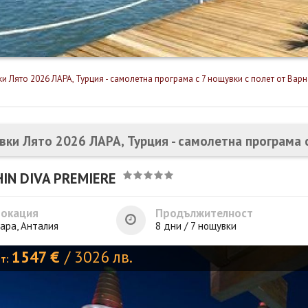
и Лято 2026 ЛАРА, Турция - самолетна програма с 7 нощувки с полет от Варн
вки Лято 2026 ЛАРА, Турция - самолетна програма с
IN DIVA PREMIERE
Локация
Продължителност
ара, Анталия
8 дни / 7 нощувки
1547
€
/
3026
лв.
от: