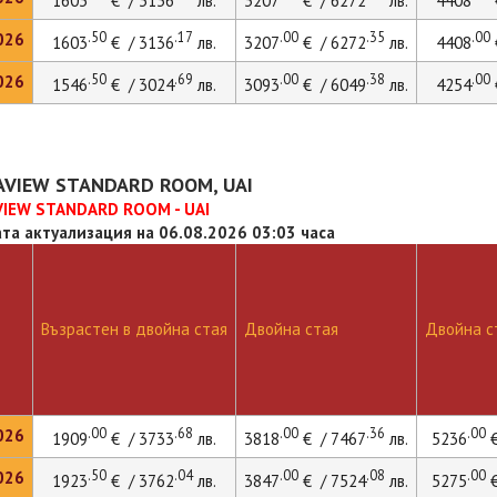
1603
€ / 3136
лв.
3207
€ / 6272
лв.
4408
.50
.17
.00
.35
.00
026
1603
€ / 3136
лв.
3207
€ / 6272
лв.
4408
.50
.69
.00
.38
.00
026
1546
€ / 3024
лв.
3093
€ / 6049
лв.
4254
EAVIEW STANDARD ROOM, UAI
VIEW STANDARD ROOM - UAI
та актуализация на 06.08.2026 03:03 часа
Възрастен в двойна стая
Двойна стая
Двойна ст
.00
.68
.00
.36
.00
026
1909
€ / 3733
лв.
3818
€ / 7467
лв.
5236
€
.50
.04
.00
.08
.00
026
1923
€ / 3762
лв.
3847
€ / 7524
лв.
5275
€