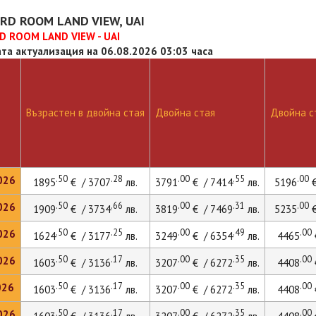
RD ROOM LAND VIEW, UAI
 ROOM LAND VIEW - UAI
та актуализация на 06.08.2026 03:03 часа
Възрастен в двойна стая
Двойна стая
Двойна ст
.50
.28
.00
.55
.00
026
1895
€ / 3707
лв.
3791
€ / 7414
лв.
5196
€
.50
.66
.00
.31
.00
026
1909
€ / 3734
лв.
3819
€ / 7469
лв.
5235
€
.50
.25
.00
.49
.00
026
1624
€ / 3177
лв.
3249
€ / 6354
лв.
4465
.50
.17
.00
.35
.00
026
1603
€ / 3136
лв.
3207
€ / 6272
лв.
4408
.50
.17
.00
.35
.00
026
1603
€ / 3136
лв.
3207
€ / 6272
лв.
4408
.50
.17
.00
.35
.00
026