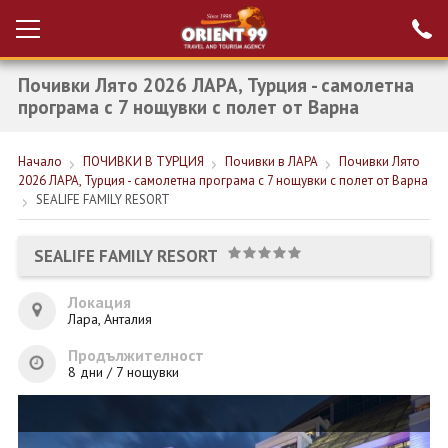
Почивки Лято 2026 ЛАРА, Турция - самолетна
Проверка на
Вход за агенти
резервация
програма с 7 нощувки с полет от Варна
РАННИ ЗАПИСВАНИЯ ТУРЦИЯ
Начало
ПОЧИВКИ В ТУРЦИЯ
Почивки в ЛАРА
Почивки Лято
2026 ЛАРА, Турция - самолетна програма с 7 нощувки с полет от Варна
НОВА ГОДИНА ТУРЦИЯ
SEALIFE FAMILY RESORT
НОВА ГОДИНА
SEALIFE FAMILY RESORT
ПОЧИВКИ
Локация
КРУИЗИ
Лара, Анталия
ЕКЗОТИКА
Продължителност
8 дни / 7 нощувки
ЕКСКУРЗИИ