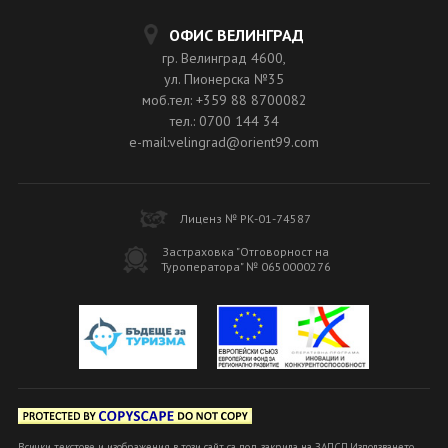
ОФИС ВЕЛИНГРАД
гр. Велинград 4600,
ул. Пионерска №35
моб.тел: +359 88 8700082
тел.: 0700 144 34
e-mail:velingrad@orient99.com
Лиценз № РК-01-74587
Застраховка "Отговорност на
Туроператора" № 0650000276
Всички текстове и изображения в този сайт са под закрила на ЗАПСП.Използването,