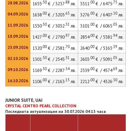
.50
.88
.00
.75
28.08.2026
1655
€ / 3237
лв.
3311
€ / 6475
лв.
.00
.65
.00
.30
04.09.2026
1638
€ / 3203
лв.
3276
€ / 6407
лв.
.50
.51
.00
.03
11.09.2026
1550
€ / 3032
лв.
3101
€ / 6065
лв.
.00
.97
.00
.94
18.09.2026
1427
€ / 2790
лв.
2854
€ / 5581
лв.
.00
.70
.00
.39
25.09.2026
1320
€ / 2581
лв.
2640
€ / 5163
лв.
.50
.51
.00
.03
02.10.2026
1301
€ / 2545
лв.
2603
€ / 5091
лв.
.50
.34
.00
.69
09.10.2026
1169
€ / 2287
лв.
2339
€ / 4574
лв.
.00
.15
.00
.30
16.10.2026
1106
€ / 2163
лв.
2212
€ / 4326
лв.
JUNIOR SUITE, UAI
CRYSTAL CENTRO PEARL COLLECTION
Последната актуализация на 30.07.2026 04:13 часа