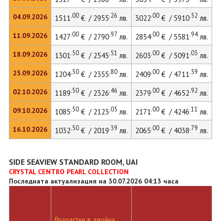
.00
.26
.00
.52
04.09.2026
1511
€ / 2955
лв.
3022
€ / 5910
лв.
4
.00
.97
.00
.94
11.09.2026
1427
€ / 2790
лв.
2854
€ / 5581
лв.
3
.50
.51
.00
.03
18.09.2026
1301
€ / 2545
лв.
2603
€ / 5091
лв.
3
.50
.80
.00
.59
25.09.2026
1204
€ / 2355
лв.
2409
€ / 4711
лв.
3
.50
.46
.00
.92
02.10.2026
1189
€ / 2326
лв.
2379
€ / 4652
лв.
3
.50
.05
.00
.11
09.10.2026
1085
€ / 2123
лв.
2171
€ / 4246
лв.
2
.50
.39
.00
.79
16.10.2026
1032
€ / 2019
лв.
2065
€ / 4038
лв.
2
SIDE SEAVIEW STANDARD ROOM, UAI
CRYSTAL CENTRO PEARL COLLECTION
Последната актуализация на 30.07.2026 04:13 часа
Възрастен в двойна
Д