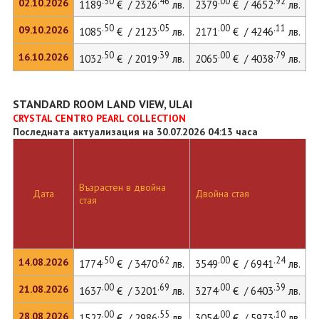
.50
.46
.00
.92
02.10.2026
1189
€ / 2326
лв.
2379
€ / 4652
лв.
3
.50
.05
.00
.11
09.10.2026
1085
€ / 2123
лв.
2171
€ / 4246
лв.
2
.50
.39
.00
.79
16.10.2026
1032
€ / 2019
лв.
2065
€ / 4038
лв.
2
STANDARD ROOM LAND VIEW, ULAI
CRYSTAL CENTRO PEARL COLLECTION
Последната актуализация на 30.07.2026 04:13 часа
Възрастен в двойна
Д
Дата
Двойна стая
стая
л
.50
.62
.00
.24
14.08.2026
1774
€ / 3470
лв.
3549
€ / 6941
лв.
4
.00
.69
.00
.39
21.08.2026
1637
€ / 3201
лв.
3274
€ / 6403
лв.
4
.00
.55
.00
.10
28.08.2026
1527
€ / 2986
лв.
3054
€ / 5973
лв.
4