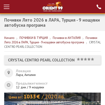
Почивки Лято 2026 в ЛАРА, Турция - 9 нощувки
Проверка на
Вход за агенти
резервация
автобусна програма
РАННИ ЗАПИСВАНИЯ ТУРЦИЯ
Начало
ПОЧИВКИ В ТУРЦИЯ
Почивки в АНТАЛИЯ
Почивки
Лято 2026 в ЛАРА, Турция - 9 нощувки автобусна програма
CRYSTAL
НОВА ГОДИНА ТУРЦИЯ
CENTRO PEARL COLLECTION
НОВА ГОДИНА
CRYSTAL CENTRO PEARL COLLECTION
ПОЧИВКИ
Локация
КРУИЗИ
Лара, Анталия
ЕКЗОТИКА
Продължителност
12 дни / 9 нощувки
ЕКСКУРЗИИ
1033
€
/
2020
лв.
Цена от: