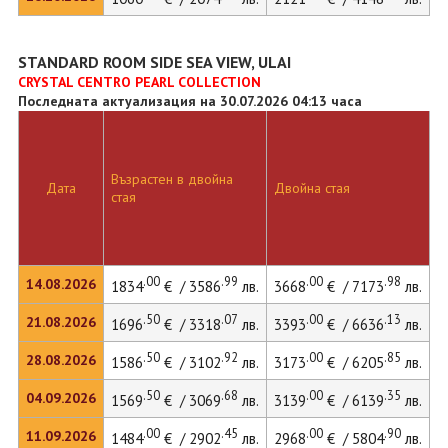
STANDARD ROOM SIDE SEA VIEW, ULAI
CRYSTAL CENTRO PEARL COLLECTION
Последната актуализация на 30.07.2026 04:13 часа
Възрастен в двойна
Д
Дата
Двойна стая
стая
л
.00
.99
.00
.98
14.08.2026
1834
€ / 3586
лв.
3668
€ / 7173
лв.
4
.50
.07
.00
.13
21.08.2026
1696
€ / 3318
лв.
3393
€ / 6636
лв.
4
.50
.92
.00
.85
28.08.2026
1586
€ / 3102
лв.
3173
€ / 6205
лв.
4
.50
.68
.00
.35
04.09.2026
1569
€ / 3069
лв.
3139
€ / 6139
лв.
4
.00
.45
.00
.90
11.09.2026
1484
€ / 2902
лв.
2968
€ / 5804
лв.
4