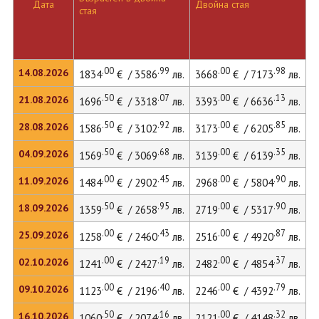
Дата
Двойна стая
стая
л
.00
.99
.00
.98
14.08.2026
1834
€ / 3586
лв.
3668
€ / 7173
лв.
4
.50
.07
.00
.13
21.08.2026
1696
€ / 3318
лв.
3393
€ / 6636
лв.
4
.50
.92
.00
.85
28.08.2026
1586
€ / 3102
лв.
3173
€ / 6205
лв.
4
.50
.68
.00
.35
04.09.2026
1569
€ / 3069
лв.
3139
€ / 6139
лв.
4
.00
.45
.00
.90
11.09.2026
1484
€ / 2902
лв.
2968
€ / 5804
лв.
4
.50
.95
.00
.90
18.09.2026
1359
€ / 2658
лв.
2719
€ / 5317
лв.
3
.00
.43
.00
.87
25.09.2026
1258
€ / 2460
лв.
2516
€ / 4920
лв.
3
.00
.19
.00
.37
02.10.2026
1241
€ / 2427
лв.
2482
€ / 4854
лв.
3
.00
.40
.00
.79
09.10.2026
1123
€ / 2196
лв.
2246
€ / 4392
лв.
3
.50
.16
.00
.32
16.10.2026
1060
€ / 2074
лв.
2121
€ / 4148
лв.
2