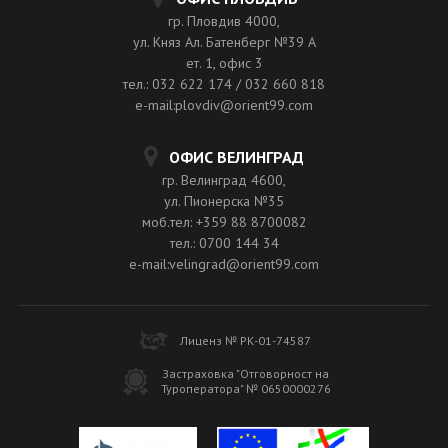
гр. Пловдив 4000,
ул. Княз Ал. Батенберг №39 A
ет. 1, офис 3
тел.: 032 622 174 / 032 660 818
e-mail:plovdiv@orient99.com
ОФИС ВЕЛИНГРАД
гр. Велинград 4600,
ул. Пионерска №35
моб.тел: +359 88 8700082
тел.: 0700 144 34
e-mail:velingrad@orient99.com
Лиценз № РК-01-74587
Застраховка "Отговорност на
Туроператора" № 0650000276