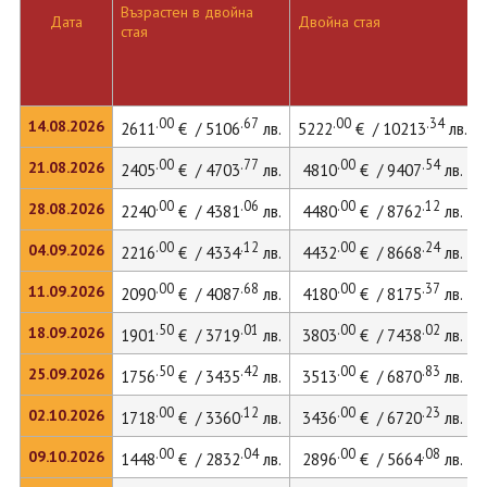
Възрастен в двойна
Дата
Двойна стая
стая
.00
.67
.00
.34
14.08.2026
2611
€ / 5106
лв.
5222
€ / 10213
лв.
.00
.77
.00
.54
21.08.2026
2405
€ / 4703
лв.
4810
€ / 9407
лв.
.00
.06
.00
.12
28.08.2026
2240
€ / 4381
лв.
4480
€ / 8762
лв.
.00
.12
.00
.24
04.09.2026
2216
€ / 4334
лв.
4432
€ / 8668
лв.
.00
.68
.00
.37
11.09.2026
2090
€ / 4087
лв.
4180
€ / 8175
лв.
.50
.01
.00
.02
18.09.2026
1901
€ / 3719
лв.
3803
€ / 7438
лв.
.50
.42
.00
.83
25.09.2026
1756
€ / 3435
лв.
3513
€ / 6870
лв.
.00
.12
.00
.23
02.10.2026
1718
€ / 3360
лв.
3436
€ / 6720
лв.
.00
.04
.00
.08
09.10.2026
1448
€ / 2832
лв.
2896
€ / 5664
лв.