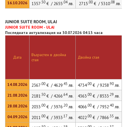
.50
.04
.00
.08
16.10.2026
1357
€ / 2655
лв.
2715
€ / 5310
лв.
JUNIOR SUITE ROOM, ULAI
JUNIOR SUITE ROOM - ULAI
Последната актуализация на 30.07.2026 04:13 часа
Възрастен в двойна
Дата
Двойна стая
стая
.00
.45
.00
.90
14.08.2026
2367
€ / 4629
лв.
4734
€ / 9258
лв.
.50
.64
.00
.29
21.08.2026
2181
€ / 4266
лв.
4363
€ / 8533
лв.
.00
.20
.00
.40
28.08.2026
2033
€ / 3976
лв.
4066
€ / 7952
лв.
.00
.17
.00
.35
04.09.2026
2011
€ / 3933
лв.
4022
€ / 7866
лв.
.50
.19
.00
.37