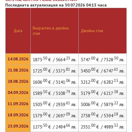
Последната актуализация на 30.07.2026 04:13 часа
Възрастен в двойна
Д
Дата
Двойна стая
стая
л
.50
.25
.00
.50
14.08.2026
1873
€ / 3664
лв.
3747
€ / 7328
лв.
5
.00
.81
.00
.61
21.08.2026
1725
€ / 3373
лв.
3450
€ / 6747
лв.
4
.00
.06
.00
.13
28.08.2026
1606
€ / 3141
лв.
3212
€ / 6282
лв.
4
.50
.79
.00
.58
04.09.2026
1589
€ / 3108
лв.
3179
€ / 6217
лв.
4
.00
.61
.00
.22
11.09.2026
1503
€ / 2939
лв.
3006
€ / 5879
лв.
4
.00
.09
.00
.18
18.09.2026
1379
€ / 2697
лв.
2758
€ / 5394
лв.
3
.50
.66
.00
.32
25.09.2026
1275
€ / 2494
лв.
2551
€ / 4989
лв.
3