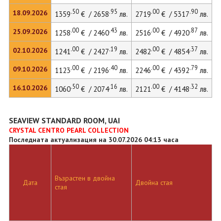
.50
.95
.00
.90
18.09.2026
1359
€ / 2658
лв.
2719
€ / 5317
лв.
3
.00
.43
.00
.87
25.09.2026
1258
€ / 2460
лв.
2516
€ / 4920
лв.
3
.00
.19
.00
.37
02.10.2026
1241
€ / 2427
лв.
2482
€ / 4854
лв.
3
.00
.40
.00
.79
09.10.2026
1123
€ / 2196
лв.
2246
€ / 4392
лв.
3
.50
.16
.00
.32
16.10.2026
1060
€ / 2074
лв.
2121
€ / 4148
лв.
2
SEAVIEW STANDARD ROOM, UAI
CRYSTAL CENTRO PEARL COLLECTION
Последната актуализация на 30.07.2026 04:13 часа
Възрастен в двойна
Д
Дата
Двойна стая
стая
л