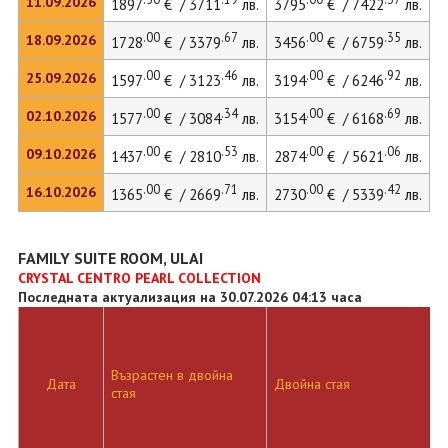
11.09.2026
1897
€ / 3711
лв.
3795
€ / 7422
лв.
.00
.67
.00
.35
18.09.2026
1728
€ / 3379
лв.
3456
€ / 6759
лв.
.00
.46
.00
.92
25.09.2026
1597
€ / 3123
лв.
3194
€ / 6246
лв.
.00
.34
.00
.69
02.10.2026
1577
€ / 3084
лв.
3154
€ / 6168
лв.
.00
.53
.00
.06
09.10.2026
1437
€ / 2810
лв.
2874
€ / 5621
лв.
.00
.71
.00
.42
16.10.2026
1365
€ / 2669
лв.
2730
€ / 5339
лв.
FAMILY SUITE ROOM, ULAI
CRYSTAL CENTRO PEARL COLLECTION
Последната актуализация на 30.07.2026 04:13 часа
Възрастен в двойна
Дата
Двойна стая
стая