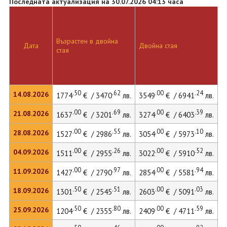
Последната актуализация на 30.07.2026 04:13 часа
Възрастен в двойна
Д
Дата
Двойна стая
стая
л
.50
.62
.00
.24
14.08.2026
1774
€ / 3470
лв.
3549
€ / 6941
лв.
4
.00
.69
.00
.39
21.08.2026
1637
€ / 3201
лв.
3274
€ / 6403
лв.
4
.00
.55
.00
.10
28.08.2026
1527
€ / 2986
лв.
3054
€ / 5973
лв.
4
.00
.26
.00
.52
04.09.2026
1511
€ / 2955
лв.
3022
€ / 5910
лв.
4
.00
.97
.00
.94
11.09.2026
1427
€ / 2790
лв.
2854
€ / 5581
лв.
3
.50
.51
.00
.03
18.09.2026
1301
€ / 2545
лв.
2603
€ / 5091
лв.
3
.50
.80
.00
.59
25.09.2026
1204
€ / 2355
лв.
2409
€ / 4711
лв.
3