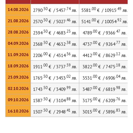
.50
.74
.00
.49
14.08.2026
2790
€ / 5457
лв.
5581
€ / 10915
лв.
.50
.46
.00
.92
21.08.2026
2570
€ / 5027
лв.
5141
€ / 10054
лв.
.50
.23
.00
.47
28.08.2026
2394
€ / 4683
лв.
4789
€ / 9366
лв.
.50
.38
.00
.77
04.09.2026
2368
€ / 4632
лв.
4737
€ / 9264
лв.
.00
.56
.00
.12
11.09.2026
2206
€ / 4314
лв.
4412
€ / 8629
лв.
.00
.59
.00
.18
18.09.2026
1911
€ / 3737
лв.
3822
€ / 7475
лв.
.50
.02
.00
.04
25.09.2026
1765
€ / 3453
лв.
3531
€ / 6906
лв.
.50
.99
.00
.98
02.10.2026
1743
€ / 3409
лв.
3487
€ / 6819
лв.
.50
.88
.00
.76
09.10.2026
1587
€ / 3104
лв.
3175
€ / 6209
лв.
.50
.41
.00
.83
16.10.2026
1507
€ / 2948
лв.
3015
€ / 5896
лв.