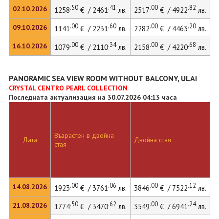
.50
.41
.00
.82
02.10.2026
1258
€ / 2461
лв.
2517
€ / 4922
лв.
3
.00
.60
.00
.20
09.10.2026
1141
€ / 2231
лв.
2282
€ / 4463
лв.
3
.00
.34
.00
.68
16.10.2026
1079
€ / 2110
лв.
2158
€ / 4220
лв.
2
PANORAMIC SEA VIEW ROOM WITHOUT BALCONY, ULAI
CRYSTAL CENTRO PEARL COLLECTION
Последната актуализация на 30.07.2026 04:13 часа
Възрастен в двойна
Дата
Двойна стая
Д
стая
.00
.06
.00
.12
14.08.2026
1923
€ / 3761
лв.
3846
€ / 7522
лв.
5
.50
.62
.00
.24
21.08.2026
1774
€ / 3470
лв.
3549
€ / 6941
лв.