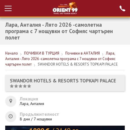
Лара, Анталия - Лято 2026 -самолетна
Проверка на
Вход за агенти
резервация
програма с 7 нощувки от Софияс чартърен
полет
РАННИ ЗАПИСВАНИЯ ТУРЦИЯ
Начало
ПОЧИВКИ В ТУРЦИЯ
Почивки в АНТАЛИЯ
Лара,
НОВА ГОДИНА ТУРЦИЯ
Анталия - Лято 2026 -самолетна програма с 7 нощувки от Софияс
чартърен полет
SWANDOR HOTELS & RESORTS TOPKAPI PALACE
НОВА ГОДИНА
ПОЧИВКИ
SWANDOR HOTELS & RESORTS TOPKAPI PALACE
КРУИЗИ
Локация
ЕКЗОТИКА
Лара, Анталия
ЕКСКУРЗИИ
Продължителност
8 дни / 7 нощувки