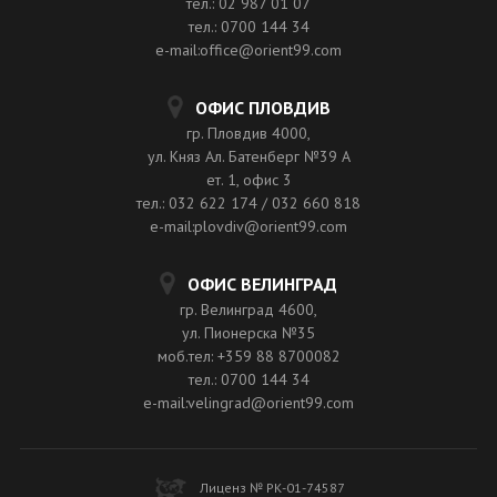
тел.: 02 987 01 07
тел.: 0700 144 34
e-mail:office@orient99.com
ОФИС ПЛОВДИВ
гр. Пловдив 4000,
ул. Княз Ал. Батенберг №39 A
ет. 1, офис 3
тел.: 032 622 174 / 032 660 818
e-mail:plovdiv@orient99.com
ОФИС ВЕЛИНГРАД
гр. Велинград 4600,
ул. Пионерска №35
моб.тел: +359 88 8700082
тел.: 0700 144 34
e-mail:velingrad@orient99.com
Лиценз № РК-01-74587