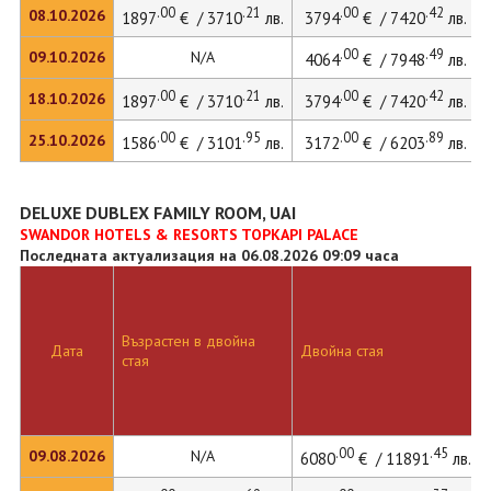
.00
.21
.00
.42
08.10.2026
1897
€ / 3710
лв.
3794
€ / 7420
лв.
.00
.49
09.10.2026
N/A
4064
€ / 7948
лв.
.00
.21
.00
.42
18.10.2026
1897
€ / 3710
лв.
3794
€ / 7420
лв.
.00
.95
.00
.89
25.10.2026
1586
€ / 3101
лв.
3172
€ / 6203
лв.
DELUXE DUBLEX FAMILY ROOM, UAI
SWANDOR HOTELS & RESORTS TOPKAPI PALACE
Последната актуализация на 06.08.2026 09:09 часа
Възрастен в двойна
Дата
Двойна стая
стая
.00
.45
09.08.2026
N/A
6080
€ / 11891
лв.