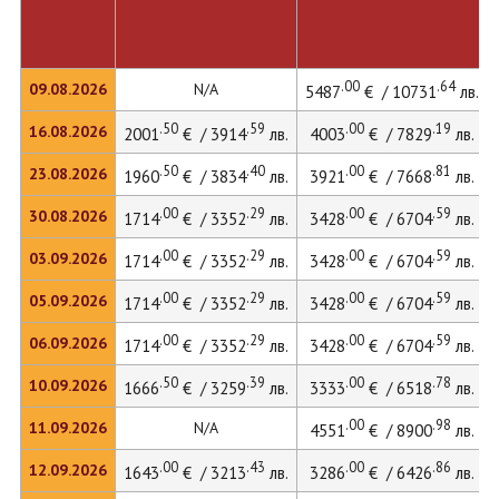
.00
.64
09.08.2026
N/A
5487
€ / 10731
лв.
.50
.59
.00
.19
16.08.2026
2001
€ / 3914
лв.
4003
€ / 7829
лв.
.50
.40
.00
.81
23.08.2026
1960
€ / 3834
лв.
3921
€ / 7668
лв.
.00
.29
.00
.59
30.08.2026
1714
€ / 3352
лв.
3428
€ / 6704
лв.
.00
.29
.00
.59
03.09.2026
1714
€ / 3352
лв.
3428
€ / 6704
лв.
.00
.29
.00
.59
05.09.2026
1714
€ / 3352
лв.
3428
€ / 6704
лв.
.00
.29
.00
.59
06.09.2026
1714
€ / 3352
лв.
3428
€ / 6704
лв.
.50
.39
.00
.78
10.09.2026
1666
€ / 3259
лв.
3333
€ / 6518
лв.
.00
.98
11.09.2026
N/A
4551
€ / 8900
лв.
.00
.43
.00
.86
12.09.2026
1643
€ / 3213
лв.
3286
€ / 6426
лв.