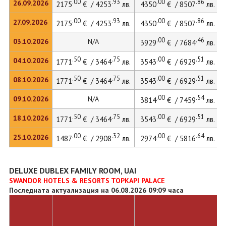
.00
.93
.00
.86
26.09.2026
2175
€ / 4253
лв.
4350
€ / 8507
лв.
.00
.93
.00
.86
27.09.2026
2175
€ / 4253
лв.
4350
€ / 8507
лв.
.00
.46
03.10.2026
N/A
3929
€ / 7684
лв.
.50
.75
.00
.51
04.10.2026
1771
€ / 3464
лв.
3543
€ / 6929
лв.
.50
.75
.00
.51
08.10.2026
1771
€ / 3464
лв.
3543
€ / 6929
лв.
.00
.54
09.10.2026
N/A
3814
€ / 7459
лв.
.50
.75
.00
.51
18.10.2026
1771
€ / 3464
лв.
3543
€ / 6929
лв.
.00
.32
.00
.64
25.10.2026
1487
€ / 2908
лв.
2974
€ / 5816
лв.
DELUXE DUBLEX FAMILY ROOM, UAI
SWANDOR HOTELS & RESORTS TOPKAPI PALACE
Последната актуализация на 06.08.2026 09:09 часа