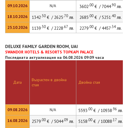
.00
.90
09.10.2026
N/A
3602
€ / 7044
лв.
.50
.70
.00
.40
18.10.2026
1342
€ / 2625
лв.
2685
€ / 5251
лв.
.50
.67
.00
.34
25.10.2026
1139
€ / 2228
лв.
2279
€ / 4457
лв.
DELUXE FAMILY GARDEN ROOM, UAI
SWANDOR HOTELS & RESORTS TOPKAPI PALACE
Последната актуализация на 06.08.2026 09:09 часа
Възрастен в двойна
Дата
Двойна стая
стая
.00
.96
09.08.2026
N/A
5593
€ / 10938
лв.
.00
.09
.00
.17
16.08.2026
2579
€ / 5044
лв.
5158
€ / 10088
лв.