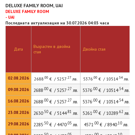
DELUXE FAMILY ROOM, UAI
DELUXE FAMILY ROOM
- UAI
Последната актуализация на 30.07.2026 04:03 часа
Възрастен в двойна
Дата
Двойна стая
стая
.00
.27
.00
.54
02.08.2026
2688
€ / 5257
лв.
5376
€ / 10514
лв.
.00
.27
.00
.54
09.08.2026
2688
€ / 5257
лв.
5376
€ / 10514
лв.
.00
.27
.00
.54
16.08.2026
2688
€ / 5257
лв.
5376
€ / 10514
лв.
.50
.81
.00
.62
23.08.2026
2630
€ / 5144
лв.
5261
€ / 10289
лв.
.50
.05
.00
.10
29.08.2026
2285
€ / 4470
лв.
4571
€ / 8940
лв.
.50
.05
.00
.10