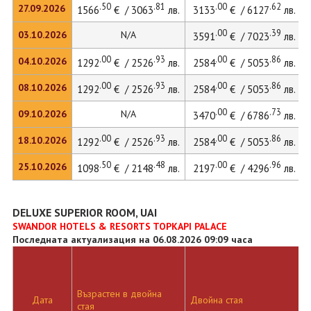
.50
.81
.00
.62
27.09.2026
1566
€ / 3063
лв.
3133
€ / 6127
лв.
.00
.39
03.10.2026
N/A
3591
€ / 7023
лв.
.00
.93
.00
.86
04.10.2026
1292
€ / 2526
лв.
2584
€ / 5053
лв.
.00
.93
.00
.86
08.10.2026
1292
€ / 2526
лв.
2584
€ / 5053
лв.
.00
.73
09.10.2026
N/A
3470
€ / 6786
лв.
.00
.93
.00
.86
18.10.2026
1292
€ / 2526
лв.
2584
€ / 5053
лв.
.50
.48
.00
.96
25.10.2026
1098
€ / 2148
лв.
2197
€ / 4296
лв.
DELUXE SUPERIOR ROOM, UAI
SWANDOR HOTELS & RESORTS TOPKAPI PALACE
Последната актуализация на 06.08.2026 09:09 часа
Възрастен в двойна
Дата
Двойна стая
стая