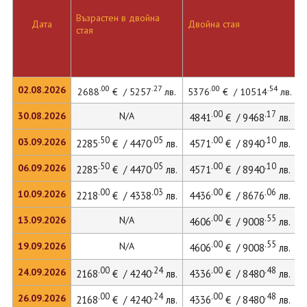
Възрастен в двойна
Д
Дата
Двойна стая
стая
л
.00
.27
.00
.54
02.08.2026
2688
€ / 5257
лв.
5376
€ / 10514
лв.
.00
.17
30.08.2026
N/A
4841
€ / 9468
лв.
.50
.05
.00
.10
03.09.2026
2285
€ / 4470
лв.
4571
€ / 8940
лв.
.50
.05
.00
.10
06.09.2026
2285
€ / 4470
лв.
4571
€ / 8940
лв.
.00
.03
.00
.06
10.09.2026
2218
€ / 4338
лв.
4436
€ / 8676
лв.
.00
.55
13.09.2026
N/A
4606
€ / 9008
лв.
.00
.55
19.09.2026
N/A
4606
€ / 9008
лв.
.00
.24
.00
.48
24.09.2026
2168
€ / 4240
лв.
4336
€ / 8480
лв.
.00
.24
.00
.48
26.09.2026
2168
€ / 4240
лв.
4336
€ / 8480
лв.