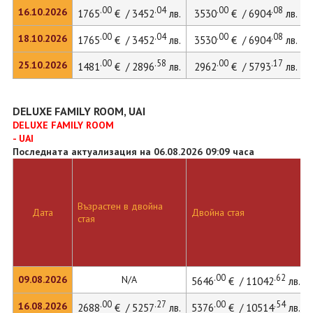
.00
.04
.00
.08
16.10.2026
1765
€ / 3452
лв.
3530
€ / 6904
лв.
.00
.04
.00
.08
18.10.2026
1765
€ / 3452
лв.
3530
€ / 6904
лв.
.00
.58
.00
.17
25.10.2026
1481
€ / 2896
лв.
2962
€ / 5793
лв.
DELUXE FAMILY ROOM, UAI
DELUXE FAMILY ROOM
- UAI
Последната актуализация на 06.08.2026 09:09 часа
Възрастен в двойна
Дата
Двойна стая
стая
.00
.62
09.08.2026
N/A
5646
€ / 11042
лв.
.00
.27
.00
.54
16.08.2026
2688
€ / 5257
лв.
5376
€ / 10514
лв.