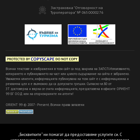
Застраховка "Отговорност на
Туроператора" № 0650000276
Всички текстове и изображения в този сайт са под закрила на ЗАПСП.Използването,
копирането и публикуването на част или цялото съдържание на сайта е забранено.
Уважаеми клиенти, информацията публикувана на този сайт е с информационна и
рекламна цел и е възможно да са допуснати грешки. Съгласно чл.80 от
ЗТ достоверна и вярна се счита информацията, предоставена в офисите ОРИЕНТ
99 БГ ООД или на оторизираните ни агенти!
ORIENT 99 © 2007 - Present. Всички права запазени
„Бисквитките“ ни помагат да предоставяме услугите си. С