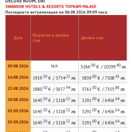
DELUXE ROOM, UAI
SWANDOR HOTELS & RESORTS TOPKAPI PALACE
Последната актуализация на 06.08.2026 09:09 часа
Възрастен в двойна
Дата
Двойна стая
стая
.00
.40
09.08.2026
N/A
5266
€ / 10299
лв.
.50
.22
.00
.43
16.08.2026
1919
€ / 3754
лв.
3839
€ / 7508
лв.
.50
.94
.00
.88
23.08.2026
1880
€ / 3677
лв.
3761
€ / 7355
лв.
.50
.32
.00
.64
30.08.2026
1645
€ / 3218
лв.
3291
€ / 6436
лв.
.50
.32
.00
.64
03.09.2026
1645
€ / 3218
лв.
3291
€ / 6436
лв.
.50
.32
.00
.64
05.09.2026
1645
€ / 3218
лв.
3291
€ / 6436
лв.