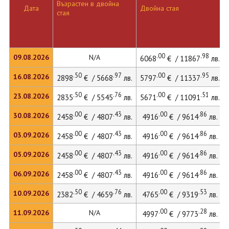
Възрастен в двойна
Дата
Двойна стая
стая
.00
.98
09.08.2026
N/A
6068
€ / 11867
лв.
.50
.97
.00
.95
16.08.2026
2898
€ / 5668
лв.
5797
€ / 11337
лв.
.50
.76
.00
.51
23.08.2026
2835
€ / 5545
лв.
5671
€ / 11091
лв.
.00
.43
.00
.86
30.08.2026
2458
€ / 4807
лв.
4916
€ / 9614
лв.
.00
.43
.00
.86
03.09.2026
2458
€ / 4807
лв.
4916
€ / 9614
лв.
.00
.43
.00
.86
05.09.2026
2458
€ / 4807
лв.
4916
€ / 9614
лв.
.00
.43
.00
.86
06.09.2026
2458
€ / 4807
лв.
4916
€ / 9614
лв.
.50
.76
.00
.53
10.09.2026
2382
€ / 4659
лв.
4765
€ / 9319
лв.
.00
.28
11.09.2026
N/A
4997
€ / 9773
лв.