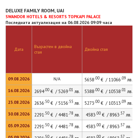
DELUXE FAMILY ROOM, UAI
SWANDOR HOTELS & RESORTS TOPKAPI PALACE
Последната актуализация на 06.08.2026 09:09 часа
Възрастен в двойна
Дата
Двойна стая
стая
.00
.09
09.08.2026
N/A
5658
€ / 11066
лв.
.00
.01
.00
.01
16.08.2026
2694
€ / 5269
лв.
5388
€ / 10538
лв.
.50
.55
.00
.09
23.08.2026
2636
€ / 5156
лв.
5273
€ / 10313
лв.
.50
.78
.00
.57
30.08.2026
2291
€ / 4481
лв.
4583
€ / 8963
лв.
.50
.78
.00
.57
03.09.2026
2291
€ / 4481
лв.
4583
€ / 8963
лв.
.50
.78
.00
.57
05.09.2026