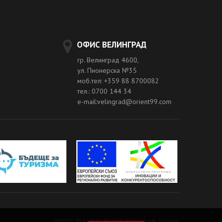
ОФИС ВЕЛИНГРАД
гр. Велинград 4600,
ул. Пионерска №35
моб.тел: +359 88 8700082
тел.: 0700 144 34
e-mail:velingrad@orient99.com
ORIENT 99 © 2007 - Present. Всички права запазени