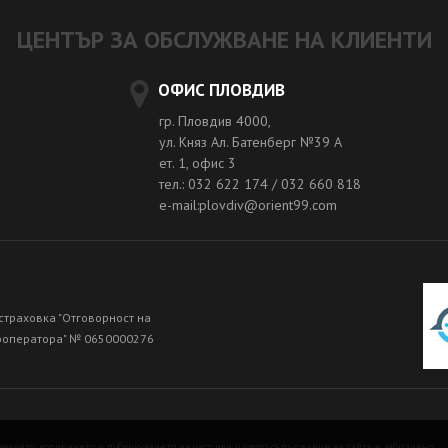
ЦЕНТЪР ЗА ОБСЛУЖВАНЕ НА КЛИЕНТИ
ОФИС ПЛОВДИВ
гр. Пловдив 4000,
ул. Княз Ал. Батенберг №39 A
ет. 1, офис 3
тел.: 032 622 174 / 032 660 818
e-mail:plovdiv@orient99.com
страховка "Отговорност на
роператора" № 0650000276
зването, копирането и публикуването на част или цялото съдържание на сайта е забранено.