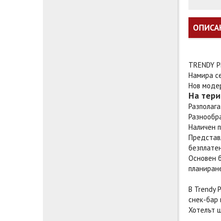
ОПИСА
TRENDY P
Намира се
Нов модер
На тери
Разполага
Разнообр
Наличен п
Представл
безплатен
Основен б
планиране
В Trendy 
снек-бар 
Хотелът щ