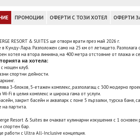
НИЕ
ПРОМОЦИИ
ОФЕРТИ С ТОЗИ ХОТЕЛ
ОФЕРТИ З
ERGE RESORT & SUITES ще отвори врати през май 2026 г.
 в Кунду-Лара. Разположен само на 25 км от летището. Разполага 
ен хотел на втора линияна, на 400 метра отстояние от плажа и се
торията на хотела:
 с нощен клуб.
азни спортни дейности.
аркинг.
ява 3-блоков, 5-етажен комплекс, разполагащ с 300 модерно про
 Wi-Fi в целия комплекс и широка гама от услуги.
асейн, закрит басейн и аквапарк с поне 5 пързалки, турска баня, с
 на партита.
Perge Resort & Suites ви очакват кулинарни изкушения с 1 основен 
и спортен бар.
е работи с Ultra All-Inclusive концепция.