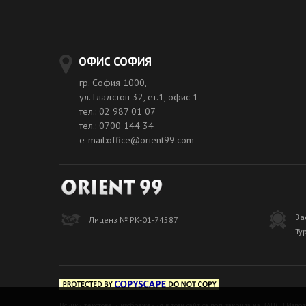
ОФИС СОФИЯ
гр. София 1000,
ул. Гладстон 32, ет.1, офис 1
тел.: 02 987 01 07
тел.: 0700 144 34
e-mail:office@orient99.com
За
Лиценз № РК-01-74587
Ту
Всички текстове и изображения в този сайт са под закрила на ЗАПСП.Изпол