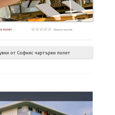
ен полет
Вашата оценка
щувки от Софияс чартърен полет