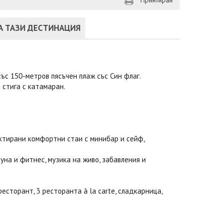
Принтирай
А ТАЗИ ДЕСТИНАЦИЯ
със 150-метров пясъчен плаж със Син флаг.
 стига с катамаран.
ектирани комфортни стаи с минибар и сейф,
ауна и фитнес, музика на живо, забавления и
ресторант, 3 ресторанта à la carte, сладкарница,