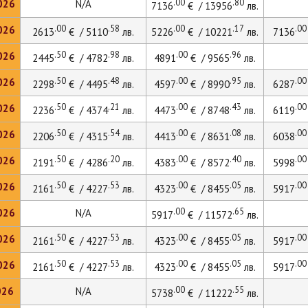
.00
.80
026
N/A
7136
€ / 13956
лв.
.00
.58
.00
.17
.00
026
2613
€ / 5110
лв.
5226
€ / 10221
лв.
7136
.50
.98
.00
.96
026
2445
€ / 4782
лв.
4891
€ / 9565
лв.
.50
.48
.00
.95
.00
026
2298
€ / 4495
лв.
4597
€ / 8990
лв.
6287
.50
.21
.00
.43
.00
026
2236
€ / 4374
лв.
4473
€ / 8748
лв.
6119
.50
.54
.00
.08
.00
026
2206
€ / 4315
лв.
4413
€ / 8631
лв.
6038
.50
.20
.00
.40
.00
026
2191
€ / 4286
лв.
4383
€ / 8572
лв.
5998
.50
.53
.00
.05
.00
026
2161
€ / 4227
лв.
4323
€ / 8455
лв.
5917
.00
.65
026
N/A
5917
€ / 11572
лв.
.50
.53
.00
.05
.00
026
2161
€ / 4227
лв.
4323
€ / 8455
лв.
5917
.50
.53
.00
.05
.00
026
2161
€ / 4227
лв.
4323
€ / 8455
лв.
5917
.00
.55
026
N/A
5738
€ / 11222
лв.