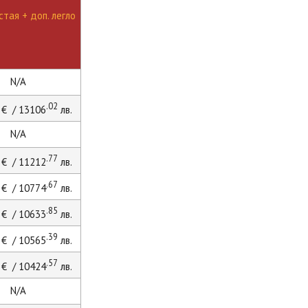
тая + доп. легло
N/A
.02
€ / 13106
лв.
N/A
.77
€ / 11212
лв.
.67
€ / 10774
лв.
.85
€ / 10633
лв.
.39
€ / 10565
лв.
.57
€ / 10424
лв.
N/A