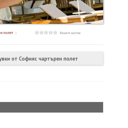
ен полет
Вашата оценка
щувки от Софияс чартърен полет