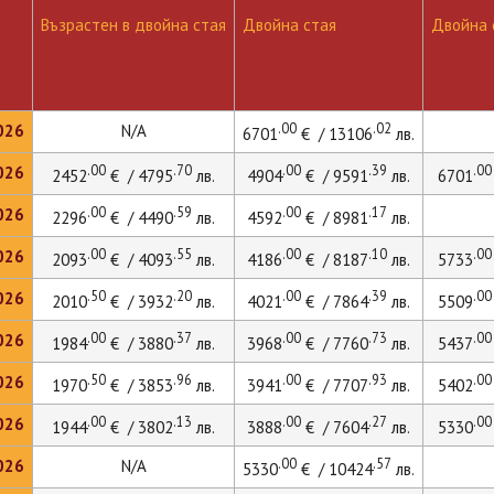
Възрастен в двойна стая
Двойна стая
Двойна с
.00
.02
026
N/A
6701
€ / 13106
лв.
.00
.70
.00
.39
.00
026
2452
€ / 4795
лв.
4904
€ / 9591
лв.
6701
.00
.59
.00
.17
026
2296
€ / 4490
лв.
4592
€ / 8981
лв.
.00
.55
.00
.10
.00
026
2093
€ / 4093
лв.
4186
€ / 8187
лв.
5733
.50
.20
.00
.39
.00
026
2010
€ / 3932
лв.
4021
€ / 7864
лв.
5509
.00
.37
.00
.73
.00
026
1984
€ / 3880
лв.
3968
€ / 7760
лв.
5437
.50
.96
.00
.93
.00
026
1970
€ / 3853
лв.
3941
€ / 7707
лв.
5402
.00
.13
.00
.27
.00
026
1944
€ / 3802
лв.
3888
€ / 7604
лв.
5330
.00
.57
026
N/A
5330
€ / 10424
лв.