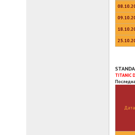
08.10.2
09.10.2
18.10.2
25.10.2
STANDAR
TITANIC 
Последна
Дата