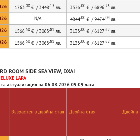
.00
.13
.00
.26
026
1763
€ / 3448
лв.
3526
€ / 6896
лв.
.00
.04
026
N/A
4844
€ / 9474
лв.
.50
.81
.00
.62
026
1566
€ / 3063
лв.
3133
€ / 6127
лв.
.50
.81
.00
.62
026
1566
€ / 3063
лв.
3133
€ / 6127
лв.
D ROOM SIDE SEA VIEW, DXAI
DELUXE LARA
та актуализация на 06.08.2026 09:09 часа
Възрастен в двойна стая
Двойна стая
Двойна с