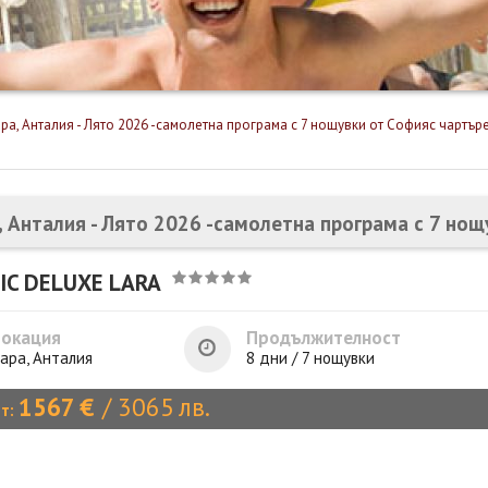
ра, Анталия - Лято 2026 -самолетна програма с 7 нощувки от Софияс чартър
, Анталия - Лято 2026 -самолетна програма с 7 но
IC DELUXE LARA
Локация
Продължителност
ара, Анталия
8 дни / 7 нощувки
1567
€
/
3065
лв.
от: