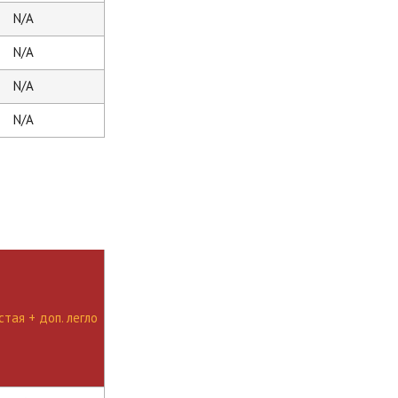
N/A
N/A
N/A
N/A
тая + доп. легло