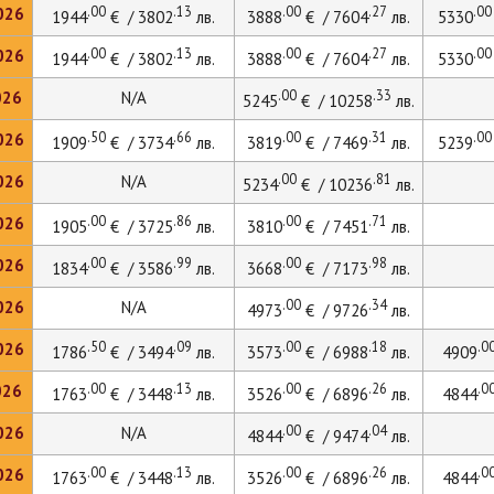
.00
.13
.00
.27
.00
026
1944
€ / 3802
лв.
3888
€ / 7604
лв.
5330
.00
.13
.00
.27
.00
026
1944
€ / 3802
лв.
3888
€ / 7604
лв.
5330
.00
.33
026
N/A
5245
€ / 10258
лв.
.50
.66
.00
.31
.00
026
1909
€ / 3734
лв.
3819
€ / 7469
лв.
5239
.00
.81
026
N/A
5234
€ / 10236
лв.
.00
.86
.00
.71
026
1905
€ / 3725
лв.
3810
€ / 7451
лв.
.00
.99
.00
.98
026
1834
€ / 3586
лв.
3668
€ / 7173
лв.
.00
.34
026
N/A
4973
€ / 9726
лв.
.50
.09
.00
.18
.0
026
1786
€ / 3494
лв.
3573
€ / 6988
лв.
4909
.00
.13
.00
.26
.0
026
1763
€ / 3448
лв.
3526
€ / 6896
лв.
4844
.00
.04
026
N/A
4844
€ / 9474
лв.
.00
.13
.00
.26
.0
026
1763
€ / 3448
лв.
3526
€ / 6896
лв.
4844