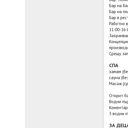
Бар на ба
Бар на пл
Бар в рес
Работно в
11:00-16:
Захранва
Концепция
производс
Срещу зап
СПА
хамам (бе
сауна (бе
Масаж (с
Открит б
Водни пъ
Коментари
3 водни п
ЗА ДЕЦ