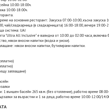
сейна 10:00-18:00ч.
ажа 10:00-18:00ч.
торанта.
реме на основния ресторант: Закуска 07:00-10:00, късна закуска 10:
00, чай/сладкарница (в сладкарницата) 16:00-18:00, вечеря 19:00-21
ща система: UAI
та "Ultra All Inclusive" е валидна от 10:00 до 02:00 часа, включв
тво, някои вносни напитки (водка и уиски).
лащане: някои вносни напитки, бутилирани напитки.
зплатно)
зплатно)
рещу заплащане)
асейн
рзалки
: 1 външен басейн 265 кв.м. (без отопление), работно време 08:00-
ързалки за възрастни и 1 за деца, работно време 10:00-12:00/14:0
АТА