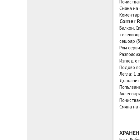
Почиства
Смяна на 
Коментари
Corner 
Балкон, С
телевизор
сешоар (б
Рум серви
Разположе
Изглед от
Подово п
Легла: 1 
Допълните
Попълване
Аксесоари
Почиства
Смяна на 
ХРАНЕН
Бар: Лоби