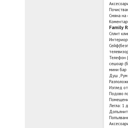
Аксесоари
Почиства
Смяна на 
Коментари
Family 
Сплит кл
Интериор
Сейф(без
телевизор
Телефон (
сешоар (б
мини бар 
Душ , Рум
Разположе
Изглед от
Подово п
Помещения
Легла: 1 
Допълните
Попълване
Аксесоари