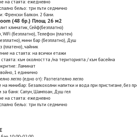
не на стаята: ежедневно
спално бельо: три пъти седмично
: Френски балкон. 2 бани.
Room (48 бр.) Площ 26 м2
плит климатик, Сейф(безплатно)
, WiFi (безплатно), Телефон (платен)
езплатно), мини бар (безплатно), Душ
з (платено), чайник
ние на стаята: на всички етажи
 стаята: към околността /на територията / към басейна
окритие: Ламинат
двойно, 1 единично
лно легло (едно от): Разтегателно легло
 на минибар: Безалкохолни напитки и вода при пристигане, без 
 за баня: Сапун, Шампоан, Душ гел
не на стаята: ежедневно
спално бельо: три пъти седмично
Е
 бар 10:00-02:00.