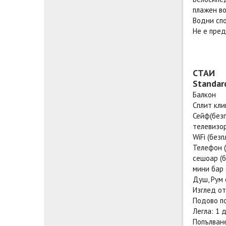
плажен во
Водни сп
Не е пред
СТАИ
Standar
Балкон
Сплит кл
Сейф(без
телевизо
WiFi (без
Телефон (
сешоар (б
мини бар 
Душ, Рум 
Изглед от
Подово п
Легла: 1 
Попълване