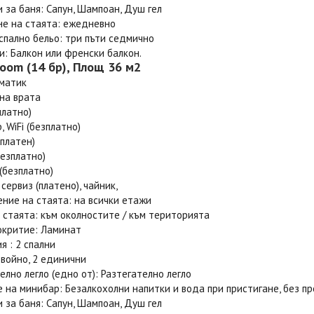
 за баня: Сапун, Шампоан, Душ гел
не на стаята: ежедневно
спално бельо: три пъти седмично
: Балкон или френски балкон.
Room (14 бр), Площ 36 м2
иматик
на врата
платно)
, WiFi (безплатно)
платен)
езплатно)
(безплатно)
 сервиз (платено), чайник,
ние на стаята: на всички етажи
 стаята: към околностите / към територията
окритие: Ламинат
 : 2 спални
двойно, 2 единични
лно легло (едно от): Разтегателно легло
 на минибар: Безалкохолни напитки и вода при пристигане, без 
 за баня: Сапун, Шампоан, Душ гел