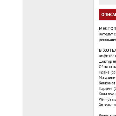
ОПИСА
МЕСТО
Хотелът с
реновация
В ХОТЕ
амфитеа
Доктор (п
Обмяна н
Пране (с
Магазини
банкомат
Паркинг (
Коли под 
WiFi (без
Хотелът п
Велосипе