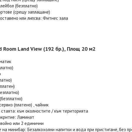
лейбол (безплатно)
ортове (срещу заплащане)
оставено или липсва: Фитнес зала
d Room Land View (192 бр.), Площ 20 м2
иматик
платно)
р
платно)
платен)
езплатно)
(безплатно)
сервиз (платено) , чайник
 стаята: към околностите / към територията
окритие: Ламинат
двойно или 2 единични
 на минибар: Безалкохолни напитки и вода при пристигане, без 