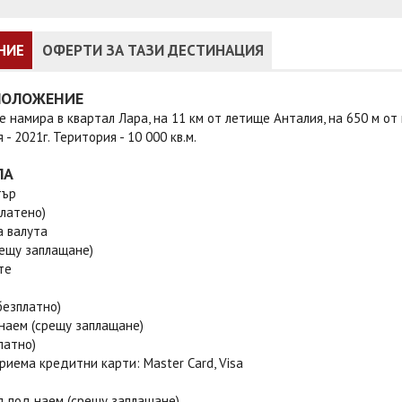
НИЕ
ОФЕРТИ ЗА ТАЗИ ДЕСТИНАЦИЯ
ПОЛОЖЕНИЕ
е намира в квартал Лара, на 11 км от летище Анталия, на 650 м от
 - 2021г. Територия - 10 000 кв.м.
ЛА
тър
латено)
а валута
рещу заплащане)
те
безплатно)
наем (срещу заплащане)
платно)
риема кредитни карти: Master Card, Visa
д под наем (срещу заплащане)