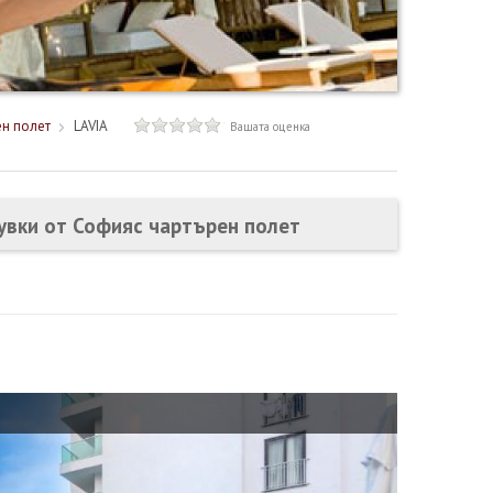
ен полет
LAVIA
Вашата оценка
щувки от Софияс чартърен полет