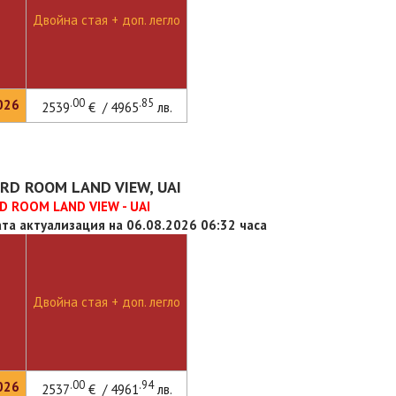
Двойна стая + доп. легло
.00
.85
026
2539
€ / 4965
лв.
RD ROOM LAND VIEW, UAI
 ROOM LAND VIEW - UAI
та актуализация на 06.08.2026 06:32 часа
Двойна стая + доп. легло
.00
.94
026
2537
€ / 4961
лв.