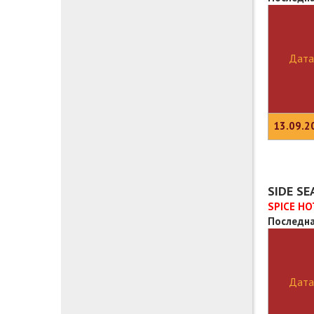
Дата
13.09.2
SIDE S
SPICE HO
Последна
Дата