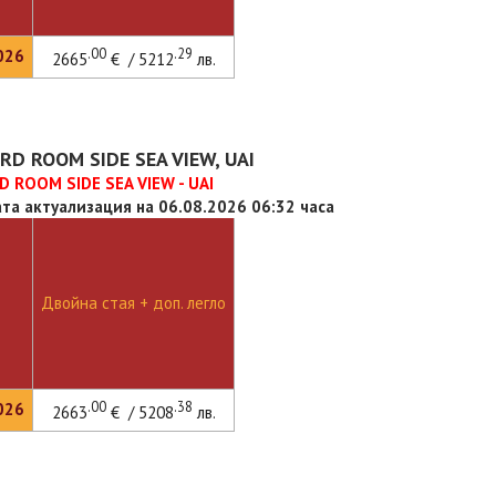
.00
.29
026
2665
€ / 5212
лв.
D ROOM SIDE SEA VIEW, UAI
 ROOM SIDE SEA VIEW - UAI
та актуализация на 06.08.2026 06:32 часа
Двойна стая + доп. легло
.00
.38
026
2663
€ / 5208
лв.