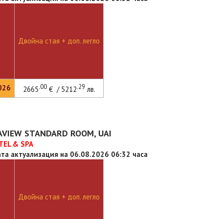
Двойна стая + доп. легло
.00
.29
026
2665
€ / 5212
лв.
EAVIEW STANDARD ROOM, UAI
TEL & SPA
та актуализация на 06.08.2026 06:32 часа
Двойна стая + доп. легло