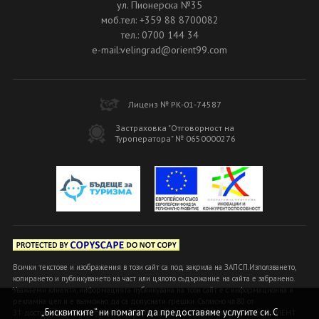
ул. Пионерска №35
моб.тел: +359 88 8700082
тел.: 0700 144 34
e-mail:velingrad@orient99.com
Лиценз № РК-01-74587
Застраховка "Отговорност на
Туроператора" № 0650000276
Всички текстове и изображения в този сайт са под закрила на ЗАПСП.Използването,
копирането и публикуването на част или цялото съдържание на сайта е забранено.
Уважаеми клиенти, информацията публикувана на този сайт е с информационна и
рекламна цел и е възможно да са допуснати грешки. Съгласно чл.80 от
„Бисквитките“ ни помагат да предоставяме услугите си. С
ЗТ достоверна и вярна се счита информацията, предоставена в офисите ОРИЕНТ