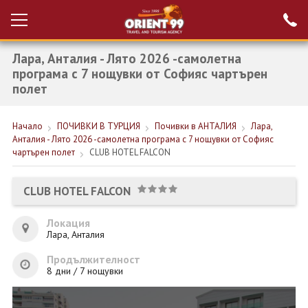
Лара, Анталия - Лято 2026 -самолетна
Проверка на
Вход за агенти
резервация
програма с 7 нощувки от Софияс чартърен
полет
РАННИ ЗАПИСВАНИЯ ТУРЦИЯ
Начало
ПОЧИВКИ В ТУРЦИЯ
Почивки в АНТАЛИЯ
Лара,
НОВА ГОДИНА ТУРЦИЯ
Анталия - Лято 2026 -самолетна програма с 7 нощувки от Софияс
чартърен полет
CLUB HOTEL FALCON
НОВА ГОДИНА
ПОЧИВКИ
CLUB HOTEL FALCON
КРУИЗИ
Локация
Лара, Анталия
ЕКЗОТИКА
Продължителност
ЕКСКУРЗИИ
8 дни / 7 нощувки