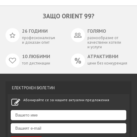
ЗАЩО ORIENT 99?
26 ГОДИНИ
ГОЛЯМО
професионализъм
разнообразие от
и доказан опит
качествени хотели
и услуги
10 ЛЮБИМИ
АТРАКТИВНИ
топ дестинации
цени без конкуренция
ЕЛЕКТРОНЕН БЮЛЕТИН
Абонирайте се за нашите актуални предложения