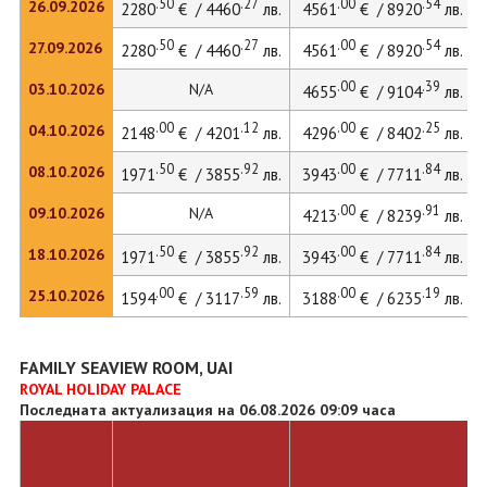
.50
.27
.00
.54
26.09.2026
2280
€ / 4460
лв.
4561
€ / 8920
лв.
.50
.27
.00
.54
27.09.2026
2280
€ / 4460
лв.
4561
€ / 8920
лв.
.00
.39
03.10.2026
N/A
4655
€ / 9104
лв.
.00
.12
.00
.25
04.10.2026
2148
€ / 4201
лв.
4296
€ / 8402
лв.
.50
.92
.00
.84
08.10.2026
1971
€ / 3855
лв.
3943
€ / 7711
лв.
.00
.91
09.10.2026
N/A
4213
€ / 8239
лв.
.50
.92
.00
.84
18.10.2026
1971
€ / 3855
лв.
3943
€ / 7711
лв.
.00
.59
.00
.19
25.10.2026
1594
€ / 3117
лв.
3188
€ / 6235
лв.
FAMILY SEAVIEW ROOM, UAI
ROYAL HOLIDAY PALACE
Последната актуализация на 06.08.2026 09:09 часа