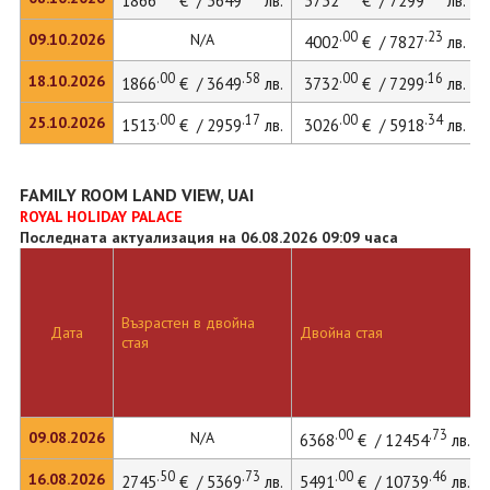
1866
€ / 3649
лв.
3732
€ / 7299
лв.
.00
.23
09.10.2026
N/A
4002
€ / 7827
лв.
.00
.58
.00
.16
18.10.2026
1866
€ / 3649
лв.
3732
€ / 7299
лв.
.00
.17
.00
.34
25.10.2026
1513
€ / 2959
лв.
3026
€ / 5918
лв.
FAMILY ROOM LAND VIEW, UAI
ROYAL HOLIDAY PALACE
Последната актуализация на 06.08.2026 09:09 часа
Възрастен в двойна
Дата
Двойна стая
стая
.00
.73
09.08.2026
N/A
6368
€ / 12454
лв.
.50
.73
.00
.46
16.08.2026
2745
€ / 5369
лв.
5491
€ / 10739
лв.