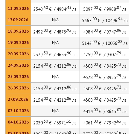
.50
.43
.00
.87
13.09.2026
2548
€ / 4984
лв.
5097
€ / 9968
лв.
.00
.94
17.09.2026
N/A
5367
€ / 10496
лв.
.00
.93
.00
.86
18.09.2026
2492
€ / 4873
лв.
4984
€ / 9747
лв.
.00
.88
19.09.2026
N/A
5142
€ / 10056
лв.
.50
.90
.00
.79
20.09.2026
2379
€ / 4653
лв.
4759
€ / 9307
лв.
.00
.86
.00
.72
24.09.2026
2154
€ / 4212
лв.
4308
€ / 8425
лв.
.00
.79
25.09.2026
N/A
4578
€ / 8953
лв.
.00
.86
.00
.72
26.09.2026
2154
€ / 4212
лв.
4308
€ / 8425
лв.
.00
.86
.00
.72
27.09.2026
2154
€ / 4212
лв.
4308
€ / 8425
лв.
.00
.03
03.10.2026
N/A
4414
€ / 8633
лв.
.50
.31
.00
.63
04.10.2026
2030
€ / 3971
лв.
4061
€ / 7942
лв.
.00
.58
.00
.16
08.10.2026