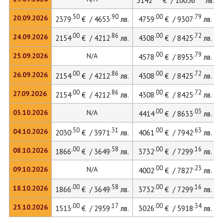
5142
€ / 10056
лв.
.50
.90
.00
.79
20.09.2026
2379
€ / 4653
лв.
4759
€ / 9307
лв.
.00
.86
.00
.72
24.09.2026
2154
€ / 4212
лв.
4308
€ / 8425
лв.
.00
.79
25.09.2026
N/A
4578
€ / 8953
лв.
.00
.86
.00
.72
26.09.2026
2154
€ / 4212
лв.
4308
€ / 8425
лв.
.00
.86
.00
.72
27.09.2026
2154
€ / 4212
лв.
4308
€ / 8425
лв.
.00
.03
03.10.2026
N/A
4414
€ / 8633
лв.
.50
.31
.00
.63
04.10.2026
2030
€ / 3971
лв.
4061
€ / 7942
лв.
.00
.58
.00
.16
08.10.2026
1866
€ / 3649
лв.
3732
€ / 7299
лв.
.00
.23
09.10.2026
N/A
4002
€ / 7827
лв.
.00
.58
.00
.16
18.10.2026
1866
€ / 3649
лв.
3732
€ / 7299
лв.
.00
.17
.00
.34
25.10.2026
1513
€ / 2959
лв.
3026
€ / 5918
лв.