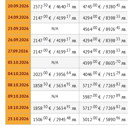
.50
.21
.00
.41
20.09.2026
2372
€ / 4640
лв.
4745
€ / 9280
лв.
.00
.17
.00
.33
24.09.2026
2147
€ / 4199
лв.
4294
€ / 8398
лв.
.00
.41
25.09.2026
N/A
4564
€ / 8926
лв.
.00
.17
.00
.33
26.09.2026
2147
€ / 4199
лв.
4294
€ / 8398
лв.
.00
.17
.00
.33
27.09.2026
2147
€ / 4199
лв.
4294
€ / 8398
лв.
.00
.70
03.10.2026
N/A
4399
€ / 8603
лв.
.00
.64
.00
.29
04.10.2026
2023
€ / 3956
лв.
4046
€ / 7913
лв.
.50
.91
.00
.82
08.10.2026
1858
€ / 3634
лв.
3717
€ / 7269
лв.
.00
.89
09.10.2026
N/A
3987
€ / 7797
лв.
.50
.91
.00
.82
18.10.2026
1858
€ / 3634
лв.
3717
€ / 7269
лв.
.00
.48
.00
.96
25.10.2026
1506
€ / 2945
лв.
3012
€ / 5890
лв.