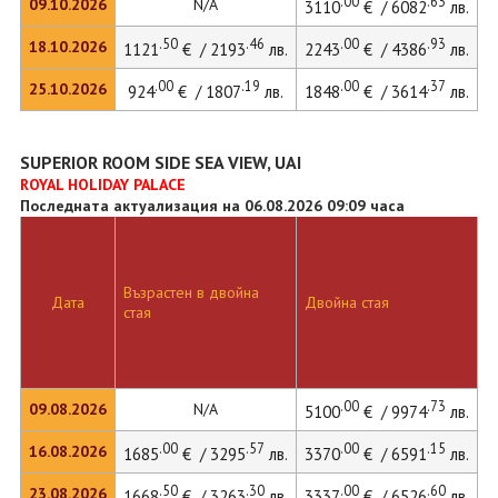
.00
.63
09.10.2026
N/A
3110
€ / 6082
лв.
.50
.46
.00
.93
18.10.2026
1121
€ / 2193
лв.
2243
€ / 4386
лв.
.00
.19
.00
.37
25.10.2026
924
€ / 1807
лв.
1848
€ / 3614
лв.
SUPERIOR ROOM SIDE SEA VIEW, UAI
ROYAL HOLIDAY PALACE
Последната актуализация на 06.08.2026 09:09 часа
Възрастен в двойна
Д
Дата
Двойна стая
стая
л
.00
.73
09.08.2026
N/A
5100
€ / 9974
лв.
.00
.57
.00
.15
16.08.2026
1685
€ / 3295
лв.
3370
€ / 6591
лв.
4
.50
.30
.00
.60
23.08.2026
1668
€ / 3263
лв.
3337
€ / 6526
лв.