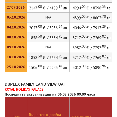
.00
.17
.00
.33
27.09.2026
2147
€ / 4199
лв.
4294
€ / 8398
лв.
.00
.70
03.10.2026
N/A
4399
€ / 8603
лв.
.00
.64
.00
.29
04.10.2026
2023
€ / 3956
лв.
4046
€ / 7913
лв.
.50
.91
.00
.82
08.10.2026
1858
€ / 3634
лв.
3717
€ / 7269
лв.
.00
.89
09.10.2026
N/A
3987
€ / 7797
лв.
.50
.91
.00
.82
18.10.2026
1858
€ / 3634
лв.
3717
€ / 7269
лв.
.00
.48
.00
.96
25.10.2026
1506
€ / 2945
лв.
3012
€ / 5890
лв.
DUPLEX FAMILY LAND VIEW, UAI
ROYAL HOLIDAY PALACE
Последната актуализация на 06.08.2026 09:09 часа
Възрастен в двойна