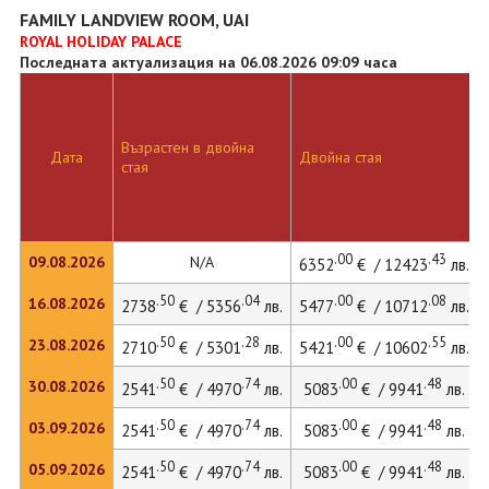
FAMILY LANDVIEW ROOM, UAI
ROYAL HOLIDAY PALACE
Последната актуализация на 06.08.2026 09:09 часа
Възрастен в двойна
Дата
Двойна стая
стая
.00
.43
09.08.2026
N/A
6352
€ / 12423
лв.
.50
.04
.00
.08
16.08.2026
2738
€ / 5356
лв.
5477
€ / 10712
лв.
.50
.28
.00
.55
23.08.2026
2710
€ / 5301
лв.
5421
€ / 10602
лв.
.50
.74
.00
.48
30.08.2026
2541
€ / 4970
лв.
5083
€ / 9941
лв.
.50
.74
.00
.48
03.09.2026
2541
€ / 4970
лв.
5083
€ / 9941
лв.
.50
.74
.00
.48
05.09.2026
2541
€ / 4970
лв.
5083
€ / 9941
лв.