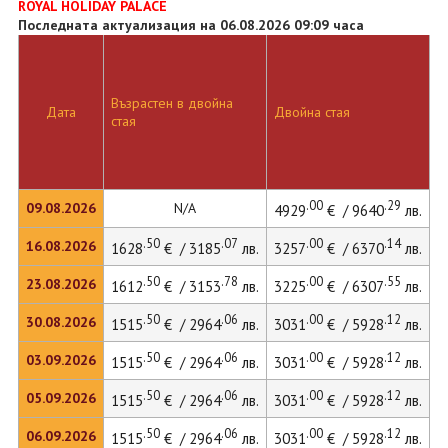
ROYAL HOLIDAY PALACE
Последната актуализация на 06.08.2026 09:09 часа
Възрастен в двойна
Д
Дата
Двойна стая
стая
л
.00
.29
09.08.2026
N/A
4929
€ / 9640
лв.
.50
.07
.00
.14
16.08.2026
1628
€ / 3185
лв.
3257
€ / 6370
лв.
4
.50
.78
.00
.55
23.08.2026
1612
€ / 3153
лв.
3225
€ / 6307
лв.
.50
.06
.00
.12
30.08.2026
1515
€ / 2964
лв.
3031
€ / 5928
лв.
4
.50
.06
.00
.12
03.09.2026
1515
€ / 2964
лв.
3031
€ / 5928
лв.
4
.50
.06
.00
.12
05.09.2026
1515
€ / 2964
лв.
3031
€ / 5928
лв.
4
.50
.06
.00
.12
06.09.2026
1515
€ / 2964
лв.
3031
€ / 5928
лв.
4