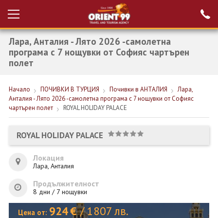
Лара, Анталия - Лято 2026 -самолетна
Проверка на
Вход за агенти
резервация
програма с 7 нощувки от Софияс чартърен
полет
РАННИ ЗАПИСВАНИЯ ТУРЦИЯ
Начало
ПОЧИВКИ В ТУРЦИЯ
Почивки в АНТАЛИЯ
Лара,
НОВА ГОДИНА ТУРЦИЯ
Анталия - Лято 2026 -самолетна програма с 7 нощувки от Софияс
чартърен полет
ROYAL HOLIDAY PALACE
НОВА ГОДИНА
ПОЧИВКИ
ROYAL HOLIDAY PALACE
КРУИЗИ
Локация
Лара, Анталия
ЕКЗОТИКА
Продължителност
ЕКСКУРЗИИ
8 дни / 7 нощувки
924
€
/
1807
лв.
Цена от: