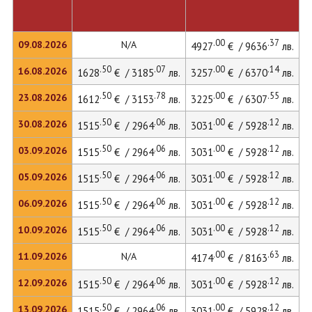
.00
.37
09.08.2026
N/A
4927
€ / 9636
лв.
.50
.07
.00
.14
16.08.2026
1628
€ / 3185
лв.
3257
€ / 6370
лв.
4
.50
.78
.00
.55
23.08.2026
1612
€ / 3153
лв.
3225
€ / 6307
лв.
.50
.06
.00
.12
30.08.2026
1515
€ / 2964
лв.
3031
€ / 5928
лв.
4
.50
.06
.00
.12
03.09.2026
1515
€ / 2964
лв.
3031
€ / 5928
лв.
4
.50
.06
.00
.12
05.09.2026
1515
€ / 2964
лв.
3031
€ / 5928
лв.
4
.50
.06
.00
.12
06.09.2026
1515
€ / 2964
лв.
3031
€ / 5928
лв.
4
.50
.06
.00
.12
10.09.2026
1515
€ / 2964
лв.
3031
€ / 5928
лв.
4
.00
.63
11.09.2026
N/A
4174
€ / 8163
лв.
.50
.06
.00
.12
12.09.2026
1515
€ / 2964
лв.
3031
€ / 5928
лв.
4
.50
.06
.00
.12
13.09.2026
1515
€ / 2964
лв.
3031
€ / 5928
лв.
4