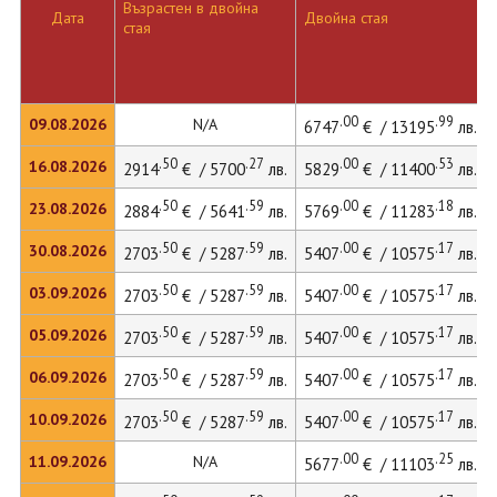
Възрастен в двойна
Дата
Двойна стая
стая
.00
.99
09.08.2026
N/A
6747
€ / 13195
лв.
.50
.27
.00
.53
16.08.2026
2914
€ / 5700
лв.
5829
€ / 11400
лв.
.50
.59
.00
.18
23.08.2026
2884
€ / 5641
лв.
5769
€ / 11283
лв.
.50
.59
.00
.17
30.08.2026
2703
€ / 5287
лв.
5407
€ / 10575
лв.
.50
.59
.00
.17
03.09.2026
2703
€ / 5287
лв.
5407
€ / 10575
лв.
.50
.59
.00
.17
05.09.2026
2703
€ / 5287
лв.
5407
€ / 10575
лв.
.50
.59
.00
.17
06.09.2026
2703
€ / 5287
лв.
5407
€ / 10575
лв.
.50
.59
.00
.17
10.09.2026
2703
€ / 5287
лв.
5407
€ / 10575
лв.
.00
.25
11.09.2026
N/A
5677
€ / 11103
лв.