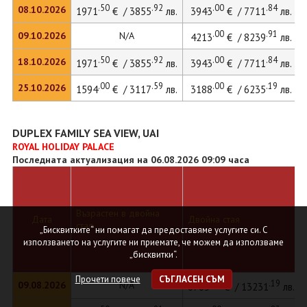
.50
.92
.00
.84
08.10.2026
1971
€ / 3855
лв.
3943
€ / 7711
лв.
.00
.91
09.10.2026
N/A
4213
€ / 8239
лв.
.50
.92
.00
.84
18.10.2026
1971
€ / 3855
лв.
3943
€ / 7711
лв.
.00
.59
.00
.19
25.10.2026
1594
€ / 3117
лв.
3188
€ / 6235
лв.
DUPLEX FAMILY SEA VIEW, UAI
ROYAL HOLIDAY PALACE
Последната актуализация на 06.08.2026 09:09 часа
Възрастен в двойна
Дата
Двойна стая
стая
„Бисквитките“ ни помагат да предоставяме услугите си. С
използването на услугите ни приемате, че можем да използваме
„бисквитки“.
Прочети повече
СЪГЛАСЕН СЪМ
.00
.19
09.08.2026
N/A
6765
€ / 13231
лв.