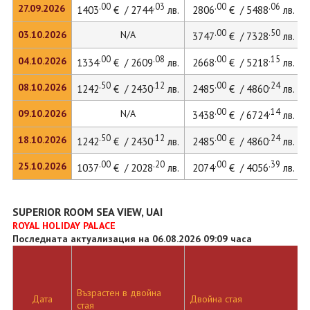
.00
.03
.00
.06
27.09.2026
1403
€ / 2744
лв.
2806
€ / 5488
лв.
.00
.50
03.10.2026
N/A
3747
€ / 7328
лв.
.00
.08
.00
.15
04.10.2026
1334
€ / 2609
лв.
2668
€ / 5218
лв.
.50
.12
.00
.24
08.10.2026
1242
€ / 2430
лв.
2485
€ / 4860
лв.
.00
.14
09.10.2026
N/A
3438
€ / 6724
лв.
.50
.12
.00
.24
18.10.2026
1242
€ / 2430
лв.
2485
€ / 4860
лв.
.00
.20
.00
.39
25.10.2026
1037
€ / 2028
лв.
2074
€ / 4056
лв.
SUPERIOR ROOM SEA VIEW, UAI
ROYAL HOLIDAY PALACE
Последната актуализация на 06.08.2026 09:09 часа
Възрастен в двойна
Дата
Двойна стая
стая