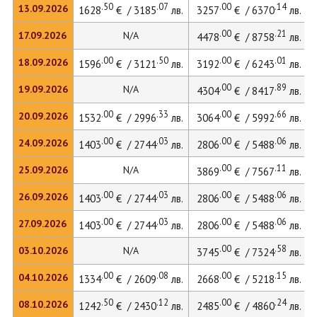
.50
.07
.00
.14
13.09.2026
1628
€ / 3185
лв.
3257
€ / 6370
лв.
.00
.21
17.09.2026
N/A
4478
€ / 8758
лв.
.00
.50
.00
.01
18.09.2026
1596
€ / 3121
лв.
3192
€ / 6243
лв.
.00
.89
19.09.2026
N/A
4304
€ / 8417
лв.
.00
.33
.00
.66
20.09.2026
1532
€ / 2996
лв.
3064
€ / 5992
лв.
.00
.03
.00
.06
24.09.2026
1403
€ / 2744
лв.
2806
€ / 5488
лв.
.00
.11
25.09.2026
N/A
3869
€ / 7567
лв.
.00
.03
.00
.06
26.09.2026
1403
€ / 2744
лв.
2806
€ / 5488
лв.
.00
.03
.00
.06
27.09.2026
1403
€ / 2744
лв.
2806
€ / 5488
лв.
.00
.58
03.10.2026
N/A
3745
€ / 7324
лв.
.00
.08
.00
.15
04.10.2026
1334
€ / 2609
лв.
2668
€ / 5218
лв.
.50
.12
.00
.24
08.10.2026
1242
€ / 2430
лв.
2485
€ / 4860
лв.