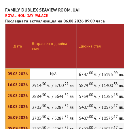
FAMILY DUBLEX SEAVIEW ROOM, UAI
ROYAL HOLIDAY PALACE
Последната актуализация на 06.08.2026 09:09 часа
Възрастен в двойна
Дата
Двойна стая
стая
.00
.99
09.08.2026
N/A
6747
€ / 13195
лв.
.50
.27
.00
.53
16.08.2026
2914
€ / 5700
лв.
5829
€ / 11400
лв.
.50
.59
.00
.18
23.08.2026
2884
€ / 5641
лв.
5769
€ / 11283
лв.
.50
.59
.00
.17
30.08.2026
2703
€ / 5287
лв.
5407
€ / 10575
лв.
.50
.59
.00
.17
03.09.2026
2703
€ / 5287
лв.
5407
€ / 10575
лв.
.50
.59
.00
.17
05.09.2026