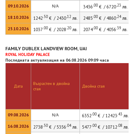
.00
.23
09.10.2026
N/A
3436
€ / 6720
лв.
.50
.12
.00
.24
18.10.2026
1242
€ / 2430
лв.
2485
€ / 4860
лв.
.00
.20
.00
.39
25.10.2026
1037
€ / 2028
лв.
2074
€ / 4056
лв.
FAMILY DUBLEX LANDVIEW ROOM, UAI
ROYAL HOLIDAY PALACE
Последната актуализация на 06.08.2026 09:09 часа
Възрастен в двойна
Дата
Двойна стая
стая
.00
.43
09.08.2026
N/A
6352
€ / 12423
лв.
.50
.04
.00
.08
16.08.2026
2738
€ / 5356
лв.
5477
€ / 10712
лв.