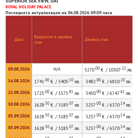
SUPERIOR SEA VIEW, UAI
ROYAL HOLIDAY PALACE
Последната актуализация на 06.08.2026 09:09 часа
Възрастен в двойна
Дата
Двойна стая
стая
.00
.22
09.08.2026
N/A
5270
€ / 10307
лв.
.00
.10
.00
.20
16.08.2026
1741
€ / 3405
лв.
3482
€ / 6810
лв.
.00
.81
.00
.61
23.08.2026
1725
€ / 3373
лв.
3450
€ / 6747
лв.
.50
.07
.00
.14
30.08.2026
1628
€ / 3185
лв.
3257
€ / 6370
лв.
.50
.07
.00
.14
03.09.2026
1628
€ / 3185
лв.
3257
€ / 6370
лв.
.50
.07
.00
.14
05.09.2026
1628
€ / 3185
лв.
3257
€ / 6370
лв.