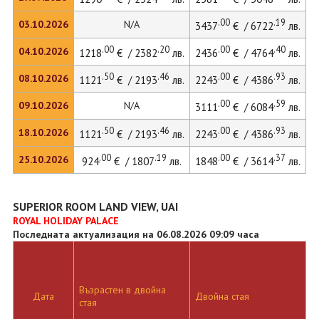
.00
.19
03.10.2026
N/A
3437
€ / 6722
лв.
.00
.20
.00
.40
04.10.2026
1218
€ / 2382
лв.
2436
€ / 4764
лв.
3
.50
.46
.00
.93
08.10.2026
1121
€ / 2193
лв.
2243
€ / 4386
лв.
.00
.59
09.10.2026
N/A
3111
€ / 6084
лв.
.50
.46
.00
.93
18.10.2026
1121
€ / 2193
лв.
2243
€ / 4386
лв.
.00
.19
.00
.37
25.10.2026
924
€ / 1807
лв.
1848
€ / 3614
лв.
SUPERIOR ROOM LAND VIEW, UAI
ROYAL HOLIDAY PALACE
Последната актуализация на 06.08.2026 09:09 часа
Възрастен в двойна
Д
Дата
Двойна стая
стая
л