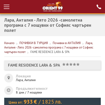
Лара, Анталия - Лято 2026 -самолетна
Проверка на
Вход за агенти
резервация
програма с 7 нощувки от Софияс чартърен
полет
РАННИ ЗАПИСВАНИЯ ТУРЦИЯ
Начало
ПОЧИВКИ В ТУРЦИЯ
Почивки в АНТАЛИЯ
Лара,
НОВА ГОДИНА ТУРЦИЯ
Анталия - Лято 2026 -самолетна програма с 7 нощувки от Софияс
чартърен полет
FAME RESIDENCE LARA & SPA
НОВА ГОДИНА
ПОЧИВКИ
FAME RESIDENCE LARA & SPA
КРУИЗИ
Локация
Лара, Анталия
ЕКЗОТИКА
Продължителност
ЕКСКУРЗИИ
8 дни / 7 нощувки
933
€
/
1825
лв.
Цена от: