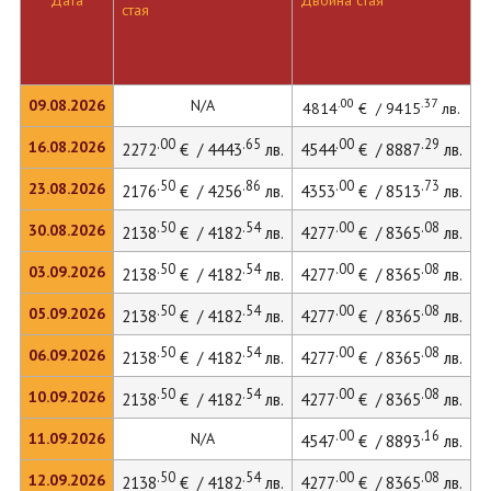
Дата
Двойна стая
стая
л
.00
.37
09.08.2026
N/A
4814
€ / 9415
лв.
.00
.65
.00
.29
16.08.2026
2272
€ / 4443
лв.
4544
€ / 8887
лв.
4
.50
.86
.00
.73
23.08.2026
2176
€ / 4256
лв.
4353
€ / 8513
лв.
.50
.54
.00
.08
30.08.2026
2138
€ / 4182
лв.
4277
€ / 8365
лв.
4
.50
.54
.00
.08
03.09.2026
2138
€ / 4182
лв.
4277
€ / 8365
лв.
4
.50
.54
.00
.08
05.09.2026
2138
€ / 4182
лв.
4277
€ / 8365
лв.
4
.50
.54
.00
.08
06.09.2026
2138
€ / 4182
лв.
4277
€ / 8365
лв.
4
.50
.54
.00
.08
10.09.2026
2138
€ / 4182
лв.
4277
€ / 8365
лв.
4
.00
.16
11.09.2026
N/A
4547
€ / 8893
лв.
.50
.54
.00
.08
12.09.2026
2138
€ / 4182
лв.
4277
€ / 8365
лв.
4