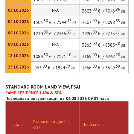
.00
.86
03.10.2026
N/A
3603
€ / 7046
лв.
.50
.42
.00
.85
04.10.2026
1303
€ / 2549
лв.
2607
€ / 5098
лв.
3
.00
.55
.00
.11
08.10.2026
1210
€ / 2366
лв.
2420
€ / 4733
лв.
.00
.78
09.10.2026
N/A
3265
€ / 6385
лв.
.50
.10
.00
.20
18.10.2026
1084
€ / 2121
лв.
2169
€ / 4242
лв.
.00
.79
.00
.58
25.10.2026
933
€ / 1824
лв.
1866
€ / 3649
лв.
STANDARD ROOM LAND VIEW, FSAI
FAME RESIDENCE LARA & SPA
Последната актуализация на 06.08.2026 09:09 часа
Възрастен в двойна
Д
Дата
Двойна стая
стая
л