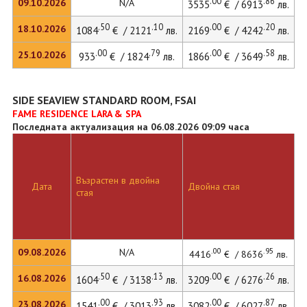
.00
.86
09.10.2026
N/A
3535
€ / 6913
лв.
.50
.10
.00
.20
18.10.2026
1084
€ / 2121
лв.
2169
€ / 4242
лв.
.00
.79
.00
.58
25.10.2026
933
€ / 1824
лв.
1866
€ / 3649
лв.
SIDE SEAVIEW STANDARD ROOM, FSAI
FAME RESIDENCE LARA & SPA
Последната актуализация на 06.08.2026 09:09 часа
Възрастен в двойна
Д
Дата
Двойна стая
стая
л
.00
.95
09.08.2026
N/A
4416
€ / 8636
лв.
.50
.13
.00
.26
16.08.2026
1604
€ / 3138
лв.
3209
€ / 6276
лв.
4
.00
.93
.00
.87
23.08.2026
1541
€ / 3013
лв.
3082
€ / 6027
лв.