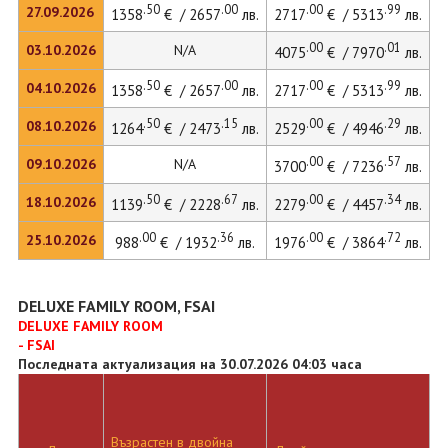
.50
.00
.00
.99
27.09.2026
1358
€ / 2657
лв.
2717
€ / 5313
лв.
4
.00
.01
03.10.2026
N/A
4075
€ / 7970
лв.
.50
.00
.00
.99
04.10.2026
1358
€ / 2657
лв.
2717
€ / 5313
лв.
4
.50
.15
.00
.29
08.10.2026
1264
€ / 2473
лв.
2529
€ / 4946
лв.
.00
.57
09.10.2026
N/A
3700
€ / 7236
лв.
.50
.67
.00
.34
18.10.2026
1139
€ / 2228
лв.
2279
€ / 4457
лв.
.00
.36
.00
.72
25.10.2026
988
€ / 1932
лв.
1976
€ / 3864
лв.
DELUXE FAMILY ROOM, FSAI
DELUXE FAMILY ROOM
- FSAI
Последната актуализация на 30.07.2026 04:03 часа
Възрастен в двойна
Д