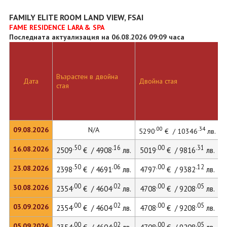
FAMILY ELITE ROOM LAND VIEW, FSAI
FAME RESIDENCE LARA & SPA
Последната актуализация на 06.08.2026 09:09 часа
Възрастен в двойна
Дата
Двойна стая
Д
стая
.00
.34
09.08.2026
N/A
5290
€ / 10346
лв.
.50
.16
.00
.31
16.08.2026
2509
€ / 4908
лв.
5019
€ / 9816
лв.
.50
.06
.00
.12
23.08.2026
2398
€ / 4691
лв.
4797
€ / 9382
лв.
.00
.02
.00
.05
30.08.2026
2354
€ / 4604
лв.
4708
€ / 9208
лв.
.00
.02
.00
.05
03.09.2026
2354
€ / 4604
лв.
4708
€ / 9208
лв.
.00
.02
.00
.05
05.09.2026