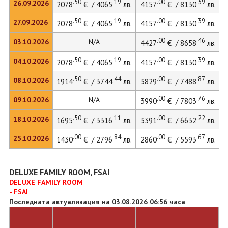
.50
.19
.00
.39
26.09.2026
2078
€ / 4065
лв.
4157
€ / 8130
лв.
.50
.19
.00
.39
27.09.2026
2078
€ / 4065
лв.
4157
€ / 8130
лв.
.00
.46
03.10.2026
N/A
4427
€ / 8658
лв.
.50
.19
.00
.39
04.10.2026
2078
€ / 4065
лв.
4157
€ / 8130
лв.
.50
.44
.00
.87
08.10.2026
1914
€ / 3744
лв.
3829
€ / 7488
лв.
.00
.76
09.10.2026
N/A
3990
€ / 7803
лв.
.50
.11
.00
.22
18.10.2026
1695
€ / 3316
лв.
3391
€ / 6632
лв.
.00
.84
.00
.67
25.10.2026
1430
€ / 2796
лв.
2860
€ / 5593
лв.
DELUXE FAMILY ROOM, FSAI
DELUXE FAMILY ROOM
- FSAI
Последната актуализация на 03.08.2026 06:56 часа