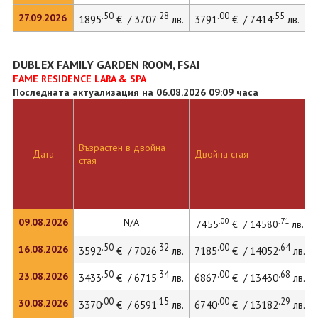
.50
.28
.00
.55
27.09.2026
1895
€ / 3707
лв.
3791
€ / 7414
лв.
4
DUBLEX FAMILY GARDEN ROOM, FSAI
FAME RESIDENCE LARA & SPA
Последната актуализация на 06.08.2026 09:09 часа
Възрастен в двойна
Дата
Двойна стая
стая
.00
.71
09.08.2026
N/A
7455
€ / 14580
лв.
.50
.32
.00
.64
16.08.2026
3592
€ / 7026
лв.
7185
€ / 14052
лв.
.50
.34
.00
.68
23.08.2026
3433
€ / 6715
лв.
6867
€ / 13430
лв.
.00
.15
.00
.29
30.08.2026
3370
€ / 6591
лв.
6740
€ / 13182
лв.