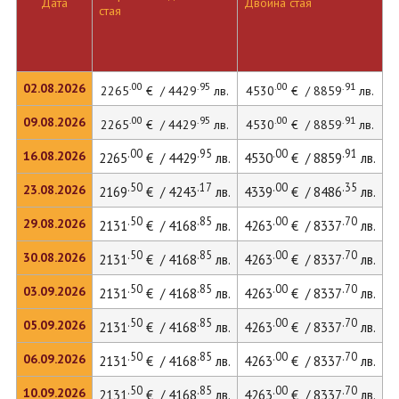
Дата
Двойна стая
стая
л
.00
.95
.00
.91
02.08.2026
2265
€ / 4429
лв.
4530
€ / 8859
лв.
4
.00
.95
.00
.91
09.08.2026
2265
€ / 4429
лв.
4530
€ / 8859
лв.
4
.00
.95
.00
.91
16.08.2026
2265
€ / 4429
лв.
4530
€ / 8859
лв.
4
.50
.17
.00
.35
23.08.2026
2169
€ / 4243
лв.
4339
€ / 8486
лв.
4
.50
.85
.00
.70
29.08.2026
2131
€ / 4168
лв.
4263
€ / 8337
лв.
4
.50
.85
.00
.70
30.08.2026
2131
€ / 4168
лв.
4263
€ / 8337
лв.
4
.50
.85
.00
.70
03.09.2026
2131
€ / 4168
лв.
4263
€ / 8337
лв.
4
.50
.85
.00
.70
05.09.2026
2131
€ / 4168
лв.
4263
€ / 8337
лв.
4
.50
.85
.00
.70
06.09.2026
2131
€ / 4168
лв.
4263
€ / 8337
лв.
4
.50
.85
.00
.70
10.09.2026
2131
€ / 4168
лв.
4263
€ / 8337
лв.
4