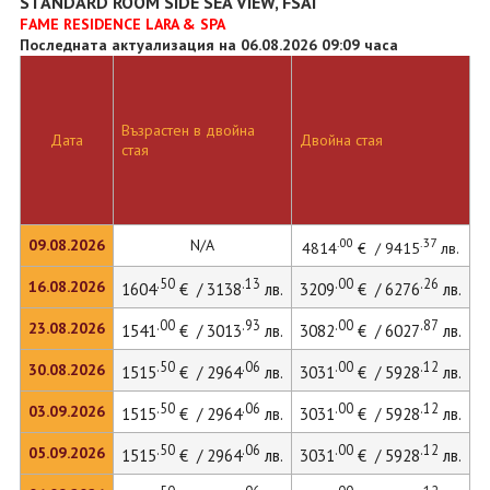
STANDARD ROOM SIDE SEA VIEW, FSAI
FAME RESIDENCE LARA & SPA
Последната актуализация на 06.08.2026 09:09 часа
Възрастен в двойна
Д
Дата
Двойна стая
стая
л
.00
.37
09.08.2026
N/A
4814
€ / 9415
лв.
.50
.13
.00
.26
16.08.2026
1604
€ / 3138
лв.
3209
€ / 6276
лв.
4
.00
.93
.00
.87
23.08.2026
1541
€ / 3013
лв.
3082
€ / 6027
лв.
.50
.06
.00
.12
30.08.2026
1515
€ / 2964
лв.
3031
€ / 5928
лв.
4
.50
.06
.00
.12
03.09.2026
1515
€ / 2964
лв.
3031
€ / 5928
лв.
4
.50
.06
.00
.12
05.09.2026
1515
€ / 2964
лв.
3031
€ / 5928
лв.
4