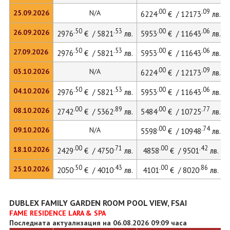
.00
.09
25.09.2026
N/A
6224
€ / 12173
лв.
.50
.53
.00
.06
26.09.2026
2976
€ / 5821
лв.
5953
€ / 11643
лв.
.50
.53
.00
.06
27.09.2026
2976
€ / 5821
лв.
5953
€ / 11643
лв.
.00
.09
03.10.2026
N/A
6224
€ / 12173
лв.
.50
.53
.00
.06
04.10.2026
2976
€ / 5821
лв.
5953
€ / 11643
лв.
.00
.89
.00
.77
08.10.2026
2742
€ / 5362
лв.
5484
€ / 10725
лв.
.00
.74
09.10.2026
N/A
5598
€ / 10948
лв.
.00
.71
.00
.42
18.10.2026
2429
€ / 4750
лв.
4858
€ / 9501
лв.
.50
.43
.00
.86
25.10.2026
2050
€ / 4010
лв.
4101
€ / 8020
лв.
DUBLEX FAMILY GARDEN ROOM POOL VIEW, FSAI
FAME RESIDENCE LARA & SPA
Последната актуализация на 06.08.2026 09:09 часа