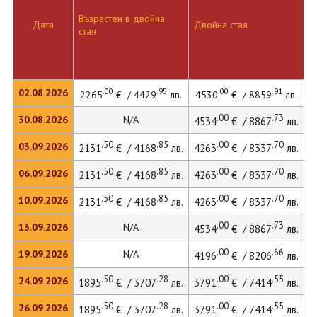
Възрастен в двойна
Д
Дата
Двойна стая
стая
л
.00
.95
.00
.91
02.08.2026
2265
€ / 4429
лв.
4530
€ / 8859
лв.
.00
.73
30.08.2026
N/A
4534
€ / 8867
лв.
.50
.85
.00
.70
03.09.2026
2131
€ / 4168
лв.
4263
€ / 8337
лв.
.50
.85
.00
.70
06.09.2026
2131
€ / 4168
лв.
4263
€ / 8337
лв.
4
.50
.85
.00
.70
10.09.2026
2131
€ / 4168
лв.
4263
€ / 8337
лв.
.00
.73
13.09.2026
N/A
4534
€ / 8867
лв.
.00
.66
19.09.2026
N/A
4196
€ / 8206
лв.
.50
.28
.00
.55
24.09.2026
1895
€ / 3707
лв.
3791
€ / 7414
лв.
4
.50
.28
.00
.55
26.09.2026
1895
€ / 3707
лв.
3791
€ / 7414
лв.