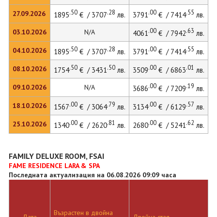
.50
.28
.00
.55
27.09.2026
1895
€ / 3707
лв.
3791
€ / 7414
лв.
4
.00
.63
03.10.2026
N/A
4061
€ / 7942
лв.
.50
.28
.00
.55
04.10.2026
1895
€ / 3707
лв.
3791
€ / 7414
лв.
4
.50
.50
.00
.01
08.10.2026
1754
€ / 3431
лв.
3509
€ / 6863
лв.
.00
.19
09.10.2026
N/A
3686
€ / 7209
лв.
.00
.79
.00
.57
18.10.2026
1567
€ / 3064
лв.
3134
€ / 6129
лв.
.00
.81
.00
.62
25.10.2026
1340
€ / 2620
лв.
2680
€ / 5241
лв.
FAMILY DELUXE ROOM, FSAI
FAME RESIDENCE LARA & SPA
Последната актуализация на 06.08.2026 09:09 часа
Възрастен в двойна
Д