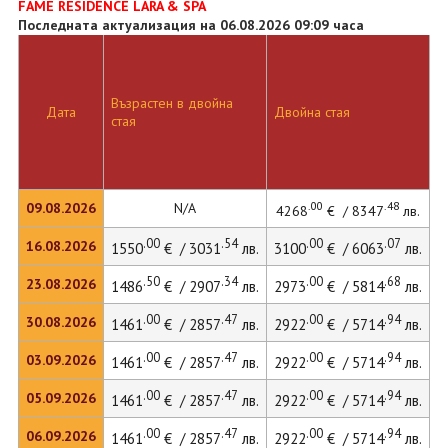
FAME RESIDENCE LARA & SPA
Последната актуализация на 06.08.2026 09:09 часа
Възрастен в двойна
Д
Дата
Двойна стая
стая
л
.00
.48
09.08.2026
N/A
4268
€ / 8347
лв.
.00
.54
.00
.07
16.08.2026
1550
€ / 3031
лв.
3100
€ / 6063
лв.
4
.50
.34
.00
.68
23.08.2026
1486
€ / 2907
лв.
2973
€ / 5814
лв.
.00
.47
.00
.94
30.08.2026
1461
€ / 2857
лв.
2922
€ / 5714
лв.
4
.00
.47
.00
.94
03.09.2026
1461
€ / 2857
лв.
2922
€ / 5714
лв.
4
.00
.47
.00
.94
05.09.2026
1461
€ / 2857
лв.
2922
€ / 5714
лв.
4
.00
.47
.00
.94
06.09.2026
1461
€ / 2857
лв.
2922
€ / 5714
лв.
4