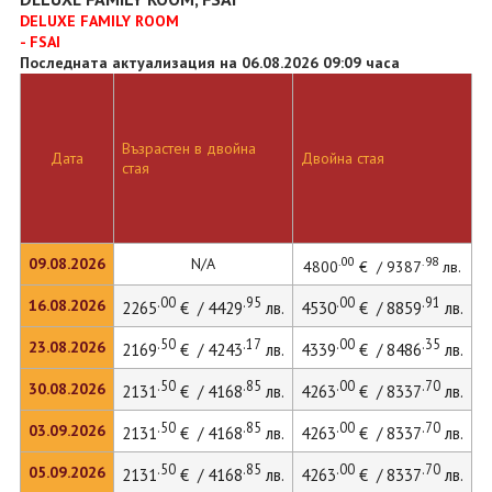
DELUXE FAMILY ROOM
- FSAI
Последната актуализация на 06.08.2026 09:09 часа
Възрастен в двойна
Д
Дата
Двойна стая
стая
л
.00
.98
09.08.2026
N/A
4800
€ / 9387
лв.
.00
.95
.00
.91
16.08.2026
2265
€ / 4429
лв.
4530
€ / 8859
лв.
4
.50
.17
.00
.35
23.08.2026
2169
€ / 4243
лв.
4339
€ / 8486
лв.
.50
.85
.00
.70
30.08.2026
2131
€ / 4168
лв.
4263
€ / 8337
лв.
4
.50
.85
.00
.70
03.09.2026
2131
€ / 4168
лв.
4263
€ / 8337
лв.
4
.50
.85
.00
.70
05.09.2026
2131
€ / 4168
лв.
4263
€ / 8337
лв.
4