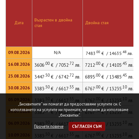
Възрастен в двойна
Дата
Двойна стая
стая
.00
.48
09.08.2026
N/A
7483
€ / 14635
лв.
.00
.72
.00
.45
16.08.2026
3606
€ / 7052
лв.
7212
€ / 14105
лв.
.50
.72
.00
.45
23.08.2026
3447
€ / 6742
лв.
6895
€ / 13485
лв.
.50
.55
.00
.10
30.08.2026
3383
€ / 6617
лв.
6767
€ / 13235
лв.
.50
.55
.00
.10
03.09.2026
3383
€ / 6617
лв.
6767
€ / 13235
лв.
„Бисквитките“ ни помагат да предоставяме услугите си. С
използването на услугите ни приемате, че можем да използваме
.50
.55
.00
.10
05.09.2026
3383
€ / 6617
лв.
6767
€ / 13235
лв.
„бисквитки“.
.50
.55
.00
.10
06.09.2026
3383
€ / 6617
лв.
6767
€ / 13235
лв.
Прочети повече
СЪГЛАСЕН СЪМ
.50
.55
.00
.10
10.09.2026
3383
€ / 6617
лв.
6767
€ / 13235
лв.