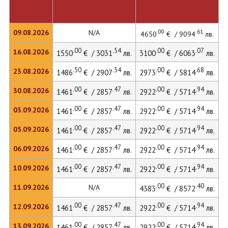
.00
.61
09.08.2026
N/A
4650
€ / 9094
лв.
.00
.54
.00
.07
16.08.2026
1550
€ / 3031
лв.
3100
€ / 6063
лв.
4
.50
.34
.00
.68
23.08.2026
1486
€ / 2907
лв.
2973
€ / 5814
лв.
.00
.47
.00
.94
30.08.2026
1461
€ / 2857
лв.
2922
€ / 5714
лв.
4
.00
.47
.00
.94
03.09.2026
1461
€ / 2857
лв.
2922
€ / 5714
лв.
4
.00
.47
.00
.94
05.09.2026
1461
€ / 2857
лв.
2922
€ / 5714
лв.
4
.00
.47
.00
.94
06.09.2026
1461
€ / 2857
лв.
2922
€ / 5714
лв.
4
.00
.47
.00
.94
10.09.2026
1461
€ / 2857
лв.
2922
€ / 5714
лв.
4
.00
.40
11.09.2026
N/A
4383
€ / 8572
лв.
.00
.47
.00
.94
12.09.2026
1461
€ / 2857
лв.
2922
€ / 5714
лв.
4
.00
.47
.00
.94
13.09.2026
1461
€ / 2857
лв.
2922
€ / 5714
лв.
4