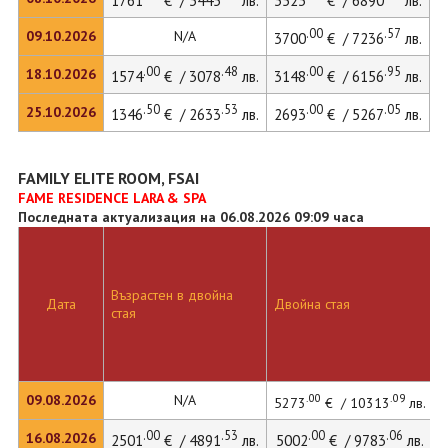
1761
€ / 3445
лв.
3523
€ / 6890
лв.
.00
.57
09.10.2026
N/A
3700
€ / 7236
лв.
.00
.48
.00
.95
18.10.2026
1574
€ / 3078
лв.
3148
€ / 6156
лв.
.50
.53
.00
.05
25.10.2026
1346
€ / 2633
лв.
2693
€ / 5267
лв.
FAMILY ELITE ROOM, FSAI
FAME RESIDENCE LARA & SPA
Последната актуализация на 06.08.2026 09:09 часа
Възрастен в двойна
Дата
Двойна стая
Д
стая
.00
.09
09.08.2026
N/A
5273
€ / 10313
лв.
.00
.53
.00
.06
16.08.2026
2501
€ / 4891
лв.
5002
€ / 9783
лв.