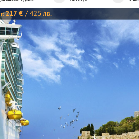
217
€
/
425
лв.
от: