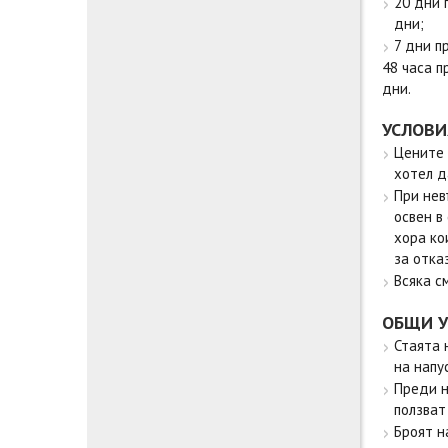
20 дни 
дни;
7 дни п
48 часа п
дни.
УСЛОВИ
Цените 
хотел д
При нев
освен в
хора ко
за отка
Всяка с
ОБЩИ У
Стаята 
на напу
Преди н
ползват
Броят н