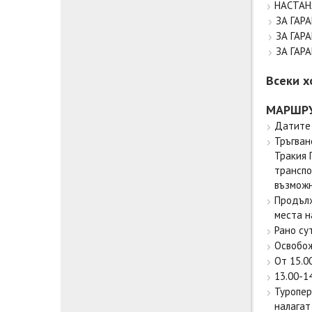
НАСТАН
ЗА ГАР
ЗА ГАР
ЗА ГАР
Всеки х
МАРШРУ
Датите 
Тръгван
Тракия 
транспо
възможн
Продълж
места на
Рано су
Освобож
От 15.0
13.00-1
Туропер
налагат