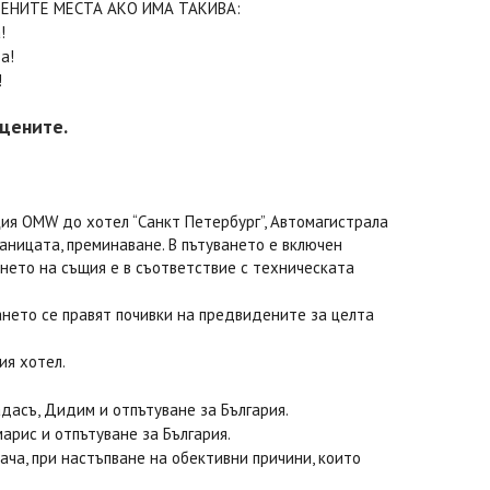
ТЕНИТЕ МЕСТА АКО ИМА ТАКИВА:
!
а!
!
 цените.
нция OMW до хотел “Санкт Петербург”, Автомагистрала
аницата, преминаване. В пътуването е включен
ането на същия е в съответствие с техническата
ането се правят почивки на предвидените за целта
ия хотел.
адасъ, Дидим и отпътуване за България.
арис и отпътуване за България.
ача, при настъпване на обективни причини, които