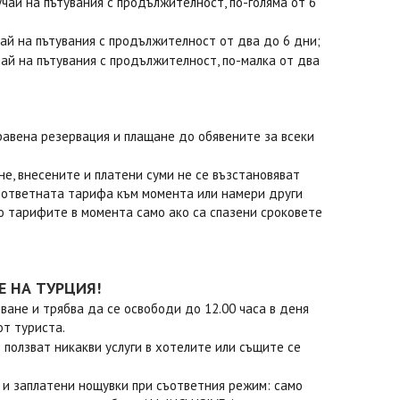
учай на пътувания с продължителност, по-голяма от 6
чай на пътувания с продължителност от два до 6 дни;
чай на пътувания с продължителност, по-малка от два
равена резервация и плащане до обявените за всеки
е, внесените и платени суми не се възстановяват
 съответната тарифа към момента или намери други
по тарифите в момента само ако са спазени сроковете
Е НА ТУРЦИЯ!
ване и трябва да се освободи до 12.00 часа в деня
от туриста.
ползват никакви услуги в хотелите или същите се
 и заплатени нощувки при съответния режим: само