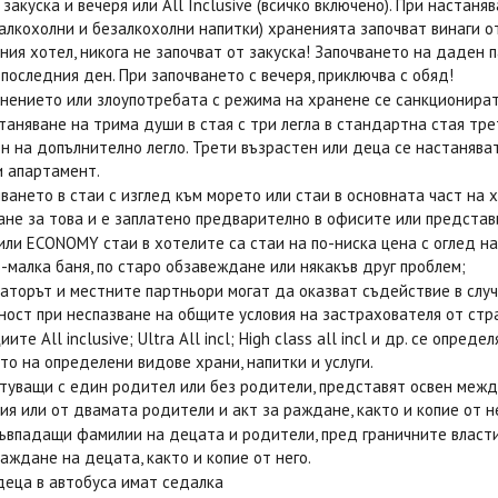
, закуска и вечеря или All Inclusive (всичко включено). При настан
алкохолни и безалкохолни напитки) храненията започват винаги от
ния хотел, никога не започват от закуска! Започването на даден п
 последния ден. При започването с вечеря, приключва с обяд!
нението или злоупотребата с режима на хранене се санкционират
таняване на трима души в стая с три легла в стандартна стая тре
н на допълнително легло. Трети възрастен или деца се настаняват
и апартамент.
ването в стаи с изглед към морето или стаи в основната част на х
не за това и е заплатено предварително в офисите или предста
ли ECONOMY стаи в хотелите са стаи на по-ниска цена с оглед на 
о-малка баня, по старо обзавеждане или някакъв друг проблем;
аторът и местните партньори могат да оказват съдействие в случ
ност при неспазване на общите условия на застрахователя от стр
ите All inclusive; Ultra All incl; High class all incl и др. се опр
то на определени видове храни, напитки и услуги.
ътуващи с един родител или без родители, представят освен меж
ия или от двамата родители и акт за раждане, както и копие от не
ъвпадащи фамилии на децата и родители, пред граничните власт
раждане на децата, както и копие от него.
деца в автобуса имат седалка