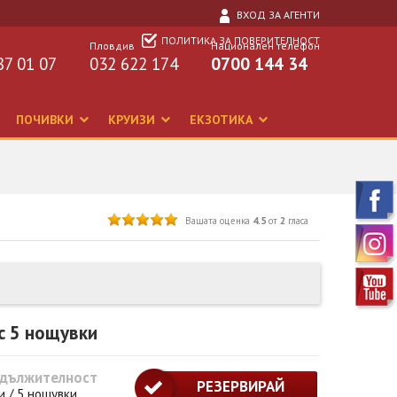
ВХОД ЗА АГЕНТИ
ПОЛИТИКА ЗА ПОВЕРИТЕЛНОСТ
Пловдив
Национален телефон
87 01 07
032 622 174
0700 144 34
ПОЧИВКИ
КРУИЗИ
ЕКЗОТИКА
Вашата оценка
4.5
от
2
гласа
с 5 нощувки
дължителност
РЕЗЕРВИРАЙ
и / 5 нощувки