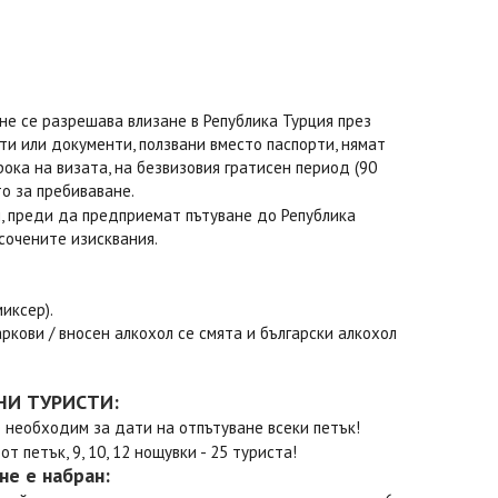
 не се разрешава влизане в Република Турция през
ти или документи, ползвани вместо паспорти, нямат
ока на визата, на безвизовия гратисен период (90
о за пребиваване.
и, преди да предприемат пътуване до Република
сочените изисквания.
иксер).
аркови / вносен алкохол се смята и български алкохол
НИ ТУРИСТИ:
 необходим за дати на отпътуване всеки петък!
 петък, 9, 10, 12 нощувки - 25 туриста!
не е набран: