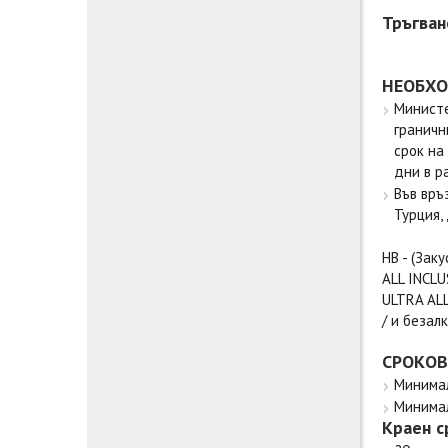
Тръгван
НЕОБХО
Министе
граничн
срок на
дни в р
Във връ
Турция,
HB - (Заку
ALL INCLU
ULTRA ALL
/ и безал
СРОКОВ
Минимал
Минимал
Краен с