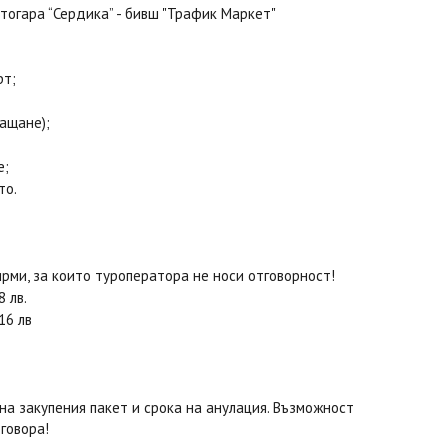
втогара “Сердика” - бивш "Трафик Маркет"
рт;
ащане);
е;
то.
рми, за които туроператора не носи отговорност!
 лв.
16 лв
на закупения пакет и срока на анулация. Възможност
говора!