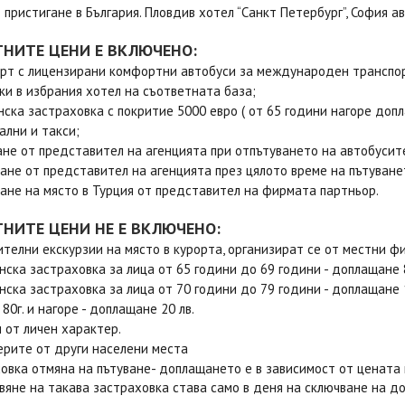
 пристигане в България. Пловдив хотел “Санкт Петербург”, София а
ТНИТЕ ЦЕНИ Е ВКЛЮЧЕНО:
рт с лицензирани комфортни автобуси за международен транспо
ки в избрания хотел на съответната база;
ска застраховка с покритие 5000 евро ( от 65 години нагоре допл
ални и такси;
не от представител на агенцията при отпътуването на автобусит
ане от представител на агенцията през цялото време на пътуване
ане на място в Турция от представител на фирмата партньор.
ТНИТЕ ЦЕНИ НЕ Е ВКЛЮЧЕНО:
телни екскурзии на място в курорта, организират се от местни фи
ска застраховка за лица от 65 години до 69 години - доплащане 8
ска застраховка за лица от 70 години до 79 години - доплащане 
80г. и нагоре - доплащане 20 лв.
 от личен характер.
рите от други населени места
овка отмяна на пътуване- доплащането е в зависимост от цената 
вяне на такава застраховка става само в деня на сключване на до