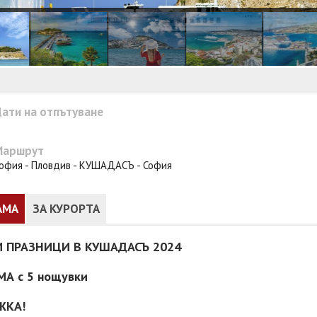
ати на отпътуване
Маршрут
офия - Пловдив - КУШАДАСЪ - София
АМА
ЗА КУРОРТА
 ПРАЗНИЦИ В КУШАДАСЪ 2024
МА с 5 нощувки
ЖКА!