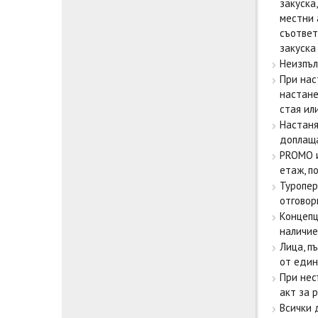
закуска
местни 
съответ
закуска
Неизпъл
При нас
настане
стая ил
Настаня
доплаща
PROMO и
етаж, п
Туропер
отговор
Концепци
наличие
Лица, п
от един
При нес
акт за 
Всички 