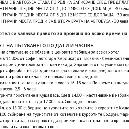
ЯВАНЕ В АВТОБУСА СТАВА ПО РЕД НА ЗАПИСВАНЕ СЛЕД ПРЕДПЛА
АНТИРАНИ ПРЕДНИ МЕСТА ОТ 1 ДО 4 МЯСТО СЕ ДОПЛАЩА - 40 лева
АНТИРАНИ ПРЕДНИ МЕСТА ОТ 5 ДО 12 МЯСТО СЕ ДОПЛАЩА - 30 лев
АНТИРАНИ МЕСТА ПРЕД И ЗАД ВТОРА ВРАТА НА АВТОБУСА - 30 лева
отел си запазва правото за промяна по всяко време на
Т НА ПЪТУВАНЕТО ПО ДАТИ И ЧАСОВЕ:
на отпътуване са обявени в ценовите таблици за всеки хотел.
е в 13.00ч. от София автогара “Сердика”, от Пловдив - бензиноста
Газпром Димитровград от към изхода, Харманли отпътуване към гр
рт с ферибот на Дарданелите, (на отиване и връщане), като качв
ост и работните часове на плавателното средство.
ителността на пътуването е около 16-18 часа. По време на пътув
 всеки 2,5 - 3 часа.
тринта пристигане в Кушадасъ. След 14.00 ч. настаняване в избран
даване на хотела до 12.00 часа. Свободно време.
0 ч. до 18.00 събиране на туристите от хотелите в курортите Куш
4.00 събиране на туристите от хотелите в курортите Бодрум, Марм
аторът си запазва правото да промени часа на тръгване и превозв
 това и са извън неговата воля.