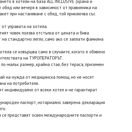
яването в хотели на база ALL INCLUSIVE (храна и
 обяд или вечеря в зависимост от правилника на
акет при настаняване с обяд, той приключва със
 от управата на хотела.
тият човек ползва отстъпка от цената и бива
 на стандартно легло, само ако се заплати фамилна
отела се извършва само в случаите, когато е обявено
вителствата на ТУРОПЕРАТОРЪТ.
по-малък размер, крайна стая, без тераса, приземен
ай на нужда от медицинска помощ, но не носят
ана на потребителя.
еделят индивидуално от всеки хотел и не гарантират
дународен паспорт, нотариално заверена декларация
го.
и се представят освен международните паспорти и