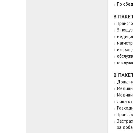
По обед
В ПАКЕ
Транспо
5 нощув
медицин
магистр
изпраща
обслужв
обслужв
В ПАКЕ
Допълни
Медицин
Медицин
Лица от 
Разходи
Трансфе
Застрах
за доба