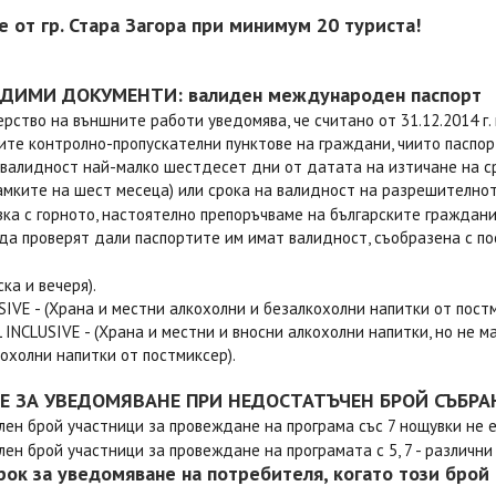
е от гр. Стара Загора при минимум 20 туриста!
ДИМИ ДОКУМЕНТИ: валиден международен паспорт
рство на външните работи уведомява, че считано от 31.12.2014 г.
ите контролно-пропускателни пунктове на граждани, чиито паспор
 валидност най-малко шестдесет дни от датата на изтичане на ср
амките на шест месеца) или срока на валидност на разрешителнот
зка с горното, настоятелно препоръчваме на българските граждан
 да проверят дали паспортите им имат валидност, съобразена с по
ска и вечеря).
SIVE - (Храна и местни алкохолни и безалкохолни напитки от постм
 INCLUSIVE - (Храна и местни и вносни алкохолни напитки, но не м
кохолни напитки от постмиксер).
Е ЗА УВЕДОМЯВАНЕ ПРИ НЕДОСТАТЪЧЕН БРОЙ СЪБРА
ен брой участници за провеждане на програма със 7 нощувки не е
ен брой участници за провеждане на програмата с 5, 7 - различни от
рок за уведомяване на потребителя, когато този брой 