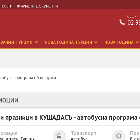
НТАКТИ
ФИРМЕНИ ДОКУМЕНТИ
София
02 9
СВАНИЯ ТУРЦИЯ
НОВА ГОДИНА ТУРЦИЯ
НОВА ГОДИНА
тобусна програма с 5 нощувки
МОЦИИ
и празници в КУШАДАСЪ - автобусна програма 
Локация
Транспорт
Про
ушадасъ, Турция
Автобус
8 дн