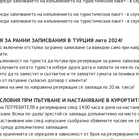
преди започването на изпълнението на туристическия пакет - в сл
реди започването на изпълнението на туристическия пакет - в слу
реди започването на изпълнението на туристическия пакет - в слу
Я ЗА РАННИ ЗАПИСВАНИЯ В ТУРЦИЯ лято 2024!
с включени отстъпки за ранно записване са валидни само при нап
ати.
ъзможност на туриста да пътува при резервация за ранно записван
 случаите когато туриста избере друга дата и заплати за нея по
ито да го заместят и съответно и те заплатят сумата за почивка 
з от пътуване съгласно договор с клиента!
мяна на име по направена резервация се заплаща по 20 лв. такса!
СЛОВИЯ ПРИ ПЪТУВАНЕ И НАСТАНЯВАНЕ В КУРОРТИТ
на ПОТРЕБИТЕЛЯ е резервирана след 14.00 часа в деня на настаня
скане. Всеки по-дълъг престой се заплаща допълнително на място 
астаняване или след напускане съобразно обявените часове не се 
 срещу допълнително заплащане.
а храненията се определя в зависимост от броя на резервираните