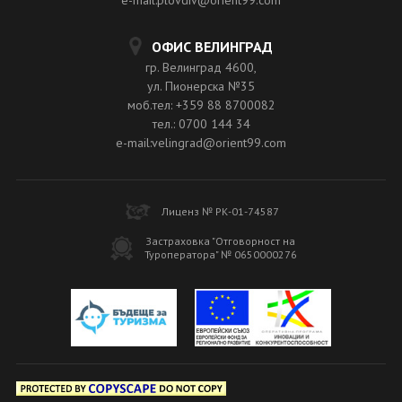
ОФИС ВЕЛИНГРАД
гр. Велинград 4600,
ул. Пионерска №35
моб.тел: +359 88 8700082
тел.: 0700 144 34
e-mail:velingrad@orient99.com
Лиценз № РК-01-74587
Застраховка "Отговорност на
Туроператора" № 0650000276