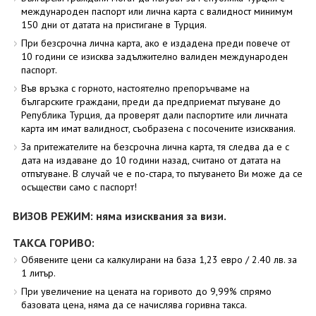
международен паспорт или лична карта с валидност минимум
150 дни от датата на пристигане в Турция.
При безсрочна лична карта, ако е издадена преди повече от
10 години се изисква задължително валиден международен
паспорт.
Във връзка с горното, настоятелно препоръчваме на
българските граждани, преди да предприемат пътуване до
Република Турция, да проверят дали паспортите или личната
карта им имат валидност, съобразена с посочените изисквания.
За притежателите на безсрочна лична карта, тя следва да е с
дата на издаване до 10 години назад, считано от датата на
отпътуване. В случай че е по-стара, то пътуването Ви може да се
осъществи само с паспорт!
ВИЗОВ РЕЖИМ: няма изисквания за визи.
ТАКСА ГОРИВО:
Обявените цени са калкулирани на база 1,23 евро / 2.40 лв. за
1 литър.
При увеличение на цената на горивото до 9,99% спрямо
базовата цена, няма да се начислява горивна такса.