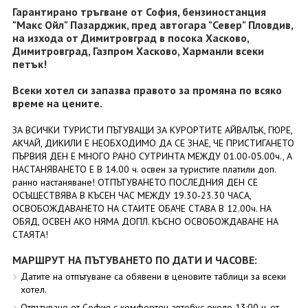
Гарантирано тръгване от София, бензиностанция
"Макс Ойл" Пазарджик, пред автогара "Север" Пловдив,
на изхода от Димитровград в посока Хасково,
Димитровград, Газпром Хасково, Харманли всеки
петък!
Всеки хотел си запазва правото за промяна по всяко
време на цените.
ЗА ВСИЧКИ ТУРИСТИ ПЪТУВАЩИ ЗА КУРОРТИТЕ АЙВАЛЪК, ГЮРЕ,
АКЧАЙ, ДИКИЛИ Е НЕОБХОДИМО ДА СЕ ЗНАЕ, ЧЕ ПРИСТИГАНЕТО
ПЪРВИЯ ДЕН Е МНОГО РАНО СУТРИНТА МЕЖДУ 01.00-05.00ч., А
НАСТАНЯВАНЕТО Е В 14.00 ч. освен за туристите платили доп.
ранно настаняване! ОТПЪТУВАНЕТО ПОСЛЕДНИЯ ДЕН СЕ
ОСЪЩЕСТВЯВА В КЪСЕН ЧАС МЕЖДУ 19.30-23.30 ЧАСА,
ОСВОБОЖДАВАНЕТО НА СТАИТЕ ОБАЧЕ СТАВА В 12.00ч. НА
ОБЯД, ОСВЕН АКО НЯМА ДОПЛ. КЪСНО ОСВОБОЖДАВАНЕ НА
СТАЯТА!
МАРШРУТ НА ПЪТУВАНЕТО ПО ДАТИ И ЧАСОВЕ:
Датите на отпътуване са обявени в ценовите таблици за всеки
хотел.
Отпътуване от София с комфортен автобус около 13:00 ч. от