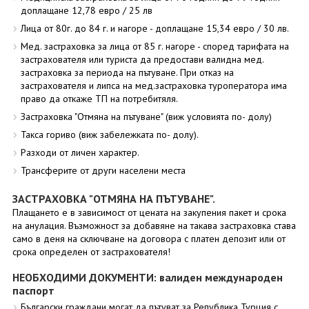
доплащане 12,78 евро / 25 лв
Лица от 80г. до 84 г. и нагоре - доплащане 15,34 евро / 30 лв.
Мед. застраховка за лица от 85 г. нагоре - според тарифата на
застрахователя или туриста да предостави валидна мед.
застраховка за периода на пътуване. При отказ на
застрахователя и липса на мед.застраховка туроператора има
право да откаже ТП на потребитяля.
Застраховка "Отмяна на пътуване" (виж условията по- долу)
Такса гориво (виж забележката по- долу).
Разходи от личен характер.
Трансферите от други населени места
ЗАСТРАХОВКА "ОТМЯНА НА ПЪТУВАНЕ".
Плащането е в зависимост от цената на закупения пакет и срока
на анулация. Възможност за добавяне на такава застраховка става
само в деня на сключване на договора с платен депозит или от
срока определен от застрахователя!
НЕОБХОДИМИ ДОКУМЕНТИ: валиден международен
паспорт
Български граждани могат да пътуват за Република Турция с