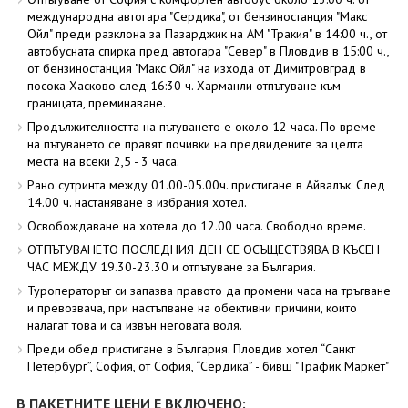
международна автогара "Сердика", от бензиностанция "Макс
Ойл" преди разклона за Пазарджик на АМ "Тракия" в 14:00 ч., от
автобусната спирка пред автогара "Север" в Пловдив в 15:00 ч.,
от бензиностанция "Макс Ойл" на изхода от Димитровград в
посока Хасково след 16:30 ч. Харманли отпътуване към
границата, преминаване.
Продължителността на пътуването е около 12 часа. По време
на пътуването се правят почивки на предвидените за целта
места на всеки 2,5 - 3 часа.
Рано сутринта между 01.00-05.00ч. пристигане в Айвалък. След
14.00 ч. настаняване в избрания хотел.
Освобождаване на хотела до 12.00 часа. Свободно време.
ОТПЪТУВАНЕТО ПОСЛЕДНИЯ ДЕН СЕ ОСЪЩЕСТВЯВА В КЪСЕН
ЧАС МЕЖДУ 19.30-23.30 и отпътуване за България.
Туроператорът си запазва правото да промени часа на тръгване
и превозвача, при настъпване на обективни причини, които
налагат това и са извън неговата воля.
Преди обед пристигане в България. Пловдив хотел “Санкт
Петербург”, София, от София, “Сердика” - бивш "Трафик Маркет"
В ПАКЕТНИТЕ ЦЕНИ Е ВКЛЮЧЕНО: