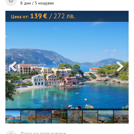
ОЩЕ
8 дни / 5 нощувки
ЗА НАС
КОНТАКТИ
139
€
/
272
лв.
Цена от:
ФИРМЕНИ ДОКУМЕНТИ
0700 144 34
Запитване
ПОСЛЕДВАЙТЕ НИ
Дати на отпътуване