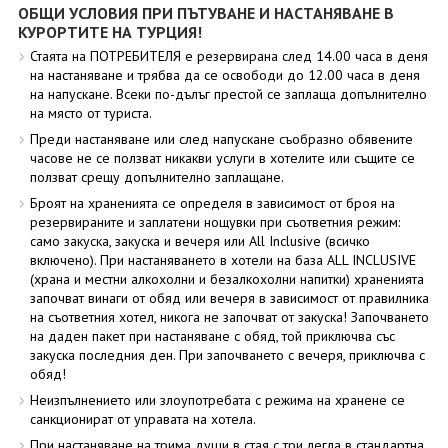
ОБЩИ УСЛОВИЯ ПРИ ПЪТУВАНЕ И НАСТАНЯВАНЕ В
КУРОРТИТЕ НА ТУРЦИЯ!
Стаята на ПОТРЕБИТЕЛЯ е резервирана след 14.00 часа в деня
на настаняване и трябва да се освободи до 12.00 часа в деня
на напускане. Всеки по-дълъг престой се заплаща допълнително
на място от туриста.
Преди настаняване или след напускане съобразно обявените
часове не се ползват никакви услуги в хотелите или същите се
ползват срещу допълнително заплащане.
Броят на храненията се определя в зависимост от броя на
резервираните и заплатени нощувки при съответния режим:
само закуска, закуска и вечеря или All Inclusive (всичко
включено). При настаняването в хотели на база ALL INCLUSIVE
(храна и местни алкохолни и безалкохолни напитки) храненията
започват винаги от обяд или вечеря в зависимост от правилника
на съответния хотел, никога не започват от закуска! Започването
на даден пакет при настаняване с обяд, той приключва със
закуска последния ден. При започването с вечеря, приключва с
обяд!
Неизпълнението или злоупотребата с режима на хранене се
санкционират от управата на хотела.
При настаняване на трима души в стая с три легла в стандартна