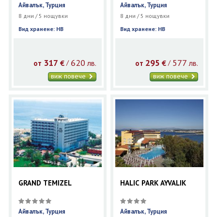
Айвалък, Турция
Айвалък, Турция
8 дни / 5 нощувки
8 дни / 5 нощувки
Вид хранене: HB
Вид хранене: HB
317
620
295
577
€
лв.
€
лв.
/
/
от
от
виж повече
виж повече
GRAND TEMIZEL
HALIC PARK AYVALIK
Айвалък, Турция
Айвалък, Турция