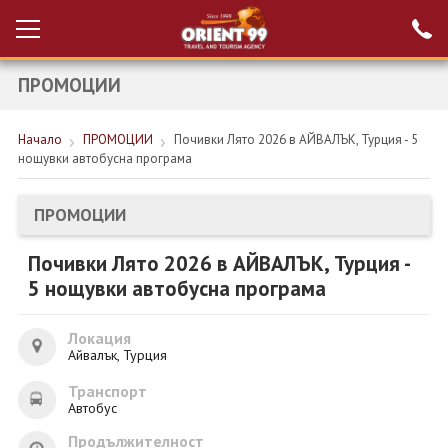
ПРОМОЦИИ
Проверка на
Вход за агенти
резервация
Начало
ПРОМОЦИИ
Почивки Лято 2026 в АЙВАЛЪК, Турция - 5
РАННИ ЗАПИСВАНИЯ ТУРЦИЯ
нощувки автобусна програма
НОВА ГОДИНА ТУРЦИЯ
ПРОМОЦИИ
НОВА ГОДИНА
Почивки Лято 2026 в АЙВАЛЪК, Турция -
ПОЧИВКИ
5 нощувки автобусна програма
КРУИЗИ
Локация
ЕКЗОТИКА
Айвалък, Турция
Транспорт
ЕКСКУРЗИИ
Автобус
Продължителност