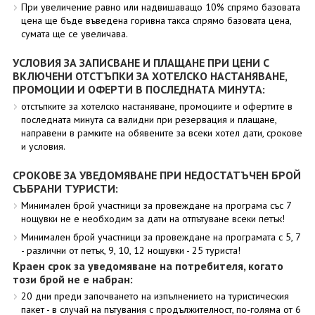
При увеличение равно или надвишаващо 10% спрямо базовата
цена ще бъде въведена горивна такса спрямо базовата цена,
сумата ще се увеличава.
УСЛОВИЯ ЗА ЗАПИСВАНЕ И ПЛАЩАНЕ ПРИ ЦЕНИ С
ВКЛЮЧЕНИ ОТСТЪПКИ ЗА ХОТЕЛСКО НАСТАНЯВАНЕ,
ПРОМОЦИИ И ОФЕРТИ В ПОСЛЕДНАТА МИНУТА:
отстъпките за хотелско настаняване, промоциите и офертите в
последната минута са валидни при резервация и плащане,
направени в рамките на обявените за всеки хотел дати, срокове
и условия.
СРОКОВЕ ЗА УВЕДОМЯВАНЕ ПРИ НЕДОСТАТЪЧЕН БРОЙ
СЪБРАНИ ТУРИСТИ:
Минимален брой участници за провеждане на програма със 7
нощувки не е необходим за дати на отпътуване всеки петък!
Минимален брой участници за провеждане на програмата с 5, 7
- различни от петък, 9, 10, 12 нощувки - 25 туриста!
Краен срок за уведомяване на потребителя, когато
този брой не е набран:
20 дни преди започването на изпълнението на туристическия
пакет - в случай на пътувания с продължителност, по-голяма от 6