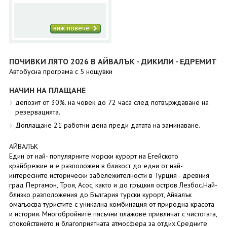
виж повече
ПОЧИВКИ ЛЯТО 2026 В АЙВАЛЪК - ДИКИЛИ - ЕДРЕМИТ
Автобусна програма с 5 нощувки
НАЧИН НА ПЛАЩАНЕ
депозит от 30%. на човек до 72 часа след потвърждаване на
резервацията.
Доплащане 21 работни дена преди датата на заминаване.
АЙВАЛЪК
Един от най- популярните морски курорт на Егейското
крайбрежие и е разположен в близост до едни от най-
интересните исторически забележителности в Турция - древния
град Пергамон, Троя, Асос, както и до гръцкия остров Лезбос.Най-
близко разположения до България турски курорт, Айвалък
омагьосва туристите с уникална комбинация от природна красота
и история. Многобройните пясъчни плажове привличат с чистотата,
спокойствието и благоприятната атмосфера за отдих.Средните