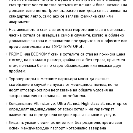
стая третият човек ползва отстъпка от цената и бива настанен на
допълнително легло. Трети възрастен или деца се настаняват на
стандартно легло, само ако се заплати фамилна стая или
апартамент.
Настаняването в стаи с изглед към морето или стаи в основната
част на хотела се извършва само в случаите, когато е обявено
доплащане за това и е заплатено предварително в офисите или
представителствата на ТУРОПЕРАТОРЪТ.
PROMO или ECONOMY стаи в хотелите са стаи на по-ниска цена
с оглед на по-малък размер, крайна стая, без тераса, приземен
етаж, по-малка баня, по старо обзавеждане или някакъв друг
проблем;
Туроператорът и местните партньори могат да оказват
съдействие в случай на нужда от медицинска помощ, но не
носят отговорност при неспазване на общите условия на
застрахователя от страна на потребителя.
Концепциите All inclusive; Ultra All incl; High class all incl и др. се
определят индивидуално от всеки хотел и не гарантират
наличието на определени видове храни, напитки и услуги.
Лица, пътуващи с един родител или без родители, представят
освен международен паспорт, нотариално заверена