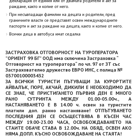
декларация от единия или от двамата родители и акт за
раждане, както и копие от него.
При несъвпадащи фамилии на децата и родители, пред
граничните власти се представят освен международните
паспорти и акт за раждане на децата, както и копие от него.
Всички деца в автобуса имат седалка
ЗАСТРАХОВКА ОТГОВОРНОСТ НА ТУРОПЕРАТОРА
”ОРИЕНТ 99 БГ” ООД има сключена Застраховка “
Отговорност на туроператора“ по чл. 97 от ЗТ със
Застрахователно дружество ЕВРО ИНС, с полица №
03700100003432
ЗА ВСИЧКИ ТУРИСТИ ПЪТУВАЩИ ЗА КУРОРТИТЕ
АЙВАЛЪК, ГЮРЕ, АКЧАЙ, ДИКИЛИ Е НЕОБХОДИМО ДА
СЕ ЗНАЕ, ЧЕ ПРИСТИГАНЕТО ПЪРВИЯ ДЕН Е МНОГО
РАНО СУТРИНТА МЕЖДУ 01.00-05.00ч., А
НАСТАНЯВАНЕТО Е В 14.00 ч. освен за туристите
платили доп. ранно настаняване! ОТПЪТУВАНЕТО
ПОСЛЕДНИЯ ДЕН СЕ ОСЪЩЕСТВЯВА В КЪСЕН ЧАС
МЕЖДУ 19.00-23.00 ЧАСА, ОСВОБОЖДАВАНЕТО НА
СТАИТЕ ОБАЧЕ СТАВА В 12.00ч. НА ОБЯД, ОСВЕН АКО
НЯМА ДОПЛ. КЪСНО ОСВОБОЖДАВАНЕ НА СТАЯТА!