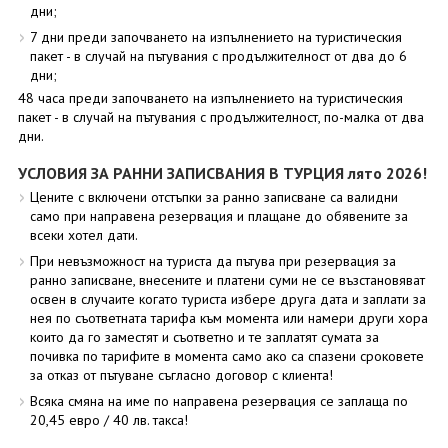
дни;
7 дни преди започването на изпълнението на туристическия
пакет - в случай на пътувания с продължителност от два до 6
дни;
48 часа преди започването на изпълнението на туристическия
пакет - в случай на пътувания с продължителност, по-малка от два
дни.
УСЛОВИЯ ЗА РАННИ ЗАПИСВАНИЯ В ТУРЦИЯ лято 2026!
Цените с включени отстъпки за ранно записване са валидни
само при направена резервация и плащане до обявените за
всеки хотел дати.
При невъзможност на туриста да пътува при резервация за
ранно записване, внесените и платени суми не се възстановяват
освен в случаите когато туриста избере друга дата и заплати за
нея по съответната тарифа към момента или намери други хора
които да го заместят и съответно и те заплатят сумата за
почивка по тарифите в момента само ако са спазени сроковете
за отказ от пътуване съгласно договор с клиента!
Всяка смяна на име по направена резервация се заплаща по
20,45 евро / 40 лв. такса!