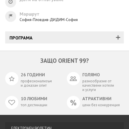
Маршрут
София-Пловдив-ДИДИМ-София
ПРОГРАМА
ЗАЩО ORIENT 99?
26 ГОДИНИ
ГОЛЯМО
професионализъм
разнообразие от
и доказан опит
качествени хотели
и услуги
10 ЛЮБИМИ
АТРАКТИВНИ
топ дестинации
цени без конкуренция
ЕЛЕКТРОНЕН БЮЛЕТИН