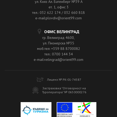
ул. Княз Ал. Батенберг №39 A
ет. 1, офис 3
тел.: 032 622 174 / 032 660 818
e-mail:plovdiv@orient99.com
ОФИС ВЕЛИНГРАД
гр. Велинград 4600,
ул. Пионерска №35
моб.тел: +359 88 8700082
тел.: 0700 144 34
e-mail:velingrad@orient99.com
Лиценз № РК-01-74587
Застраховка "Отговорност на
Туроператора" № 0650000276