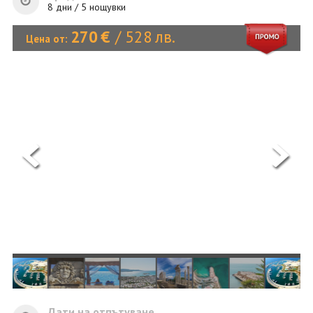
ОЩЕ
8 дни / 5 нощувки
ЗА НАС
КОНТАКТИ
270
€
/
528
лв.
Цена от:
ФИРМЕНИ ДОКУМЕНТИ
ПРОМО ОФЕРТА
0700 144 34
Запитване
ПОСЛЕДВАЙТЕ НИ
Дати на отпътуване