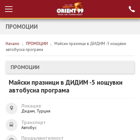
ПРОМОЦИИ
Проверка на
Вход за агенти
резервация
Начало
ПРОМОЦИИ
Майски празници в ДИДИМ -5 нощувки
РАННИ ЗАПИСВАНИЯ ТУРЦИЯ
автобусна програма
НОВА ГОДИНА ТУРЦИЯ
ПРОМОЦИИ
НОВА ГОДИНА
Майски празници в ДИДИМ -5 нощувки
ПОЧИВКИ
автобусна програма
КРУИЗИ
Локация
ЕКЗОТИКА
Дидим, Турция
Транспорт
ЕКСКУРЗИИ
Автобус
Продължителност