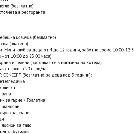
егло (безплатно)
столчета в ресторанта
б
ебешка количка (безплатно)
чка (платено)
: Мини-клуб за деца от 4 до 12 години, работно време 10:00-12:3
 - от 10:00 до 23:00 часа) .
рана и пелени (продават се в магазина на хотела).
чка - около 20 евро/час.
 CONCEPT (безплатно, за деца под 3 години):
детегледачка
количка
а вана
ик за гърне / Тоалетна
и шампоан
кърпа за пране
ци
 лосион за тяло
тел за бутилки