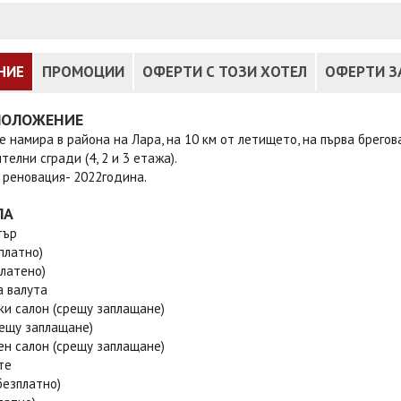
НИЕ
ПРОМОЦИИ
ОФЕРТИ С ТОЗИ ХОТЕЛ
ОФЕРТИ З
ПОЛОЖЕНИЕ
е намира в района на Лара, на 10 км от летището, на първа брегов
телни сгради (4, 2 и 3 етажа).
 реновация- 2022година.
ЛА
тър
платно)
латено)
а валута
ки салон (срещу заплащане)
рещу заплащане)
ен салон (срещу заплащане)
те
безплатно)