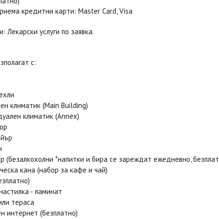
платно)
риема кредитни карти: Master Card, Visa
: Лекарски услуги по заявка.
зполагат с:
чехли
ен климатик (Main Building)
уален климатик (Annex)
ор
ейър
н
р (безалкохолни *напитки и бира се зареждат ежедневно, безплат
ческа кана (набор за кафе и чай)
езплатно)
настилка - ламинат
или тераса
н интернет (безплатно)