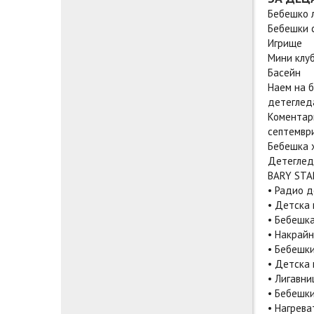
Бебешко л
Бебешки 
Игрище
Мини клу
Басейн
Наем на б
детегледа
Коментари
септември
Бебешка х
Детегледа
BARY STAR
• Радио 
• Детска 
• Бебешк
• Накрайн
• Бебешк
• Детска 
• Лигавни
• Бебешки
• Нагрева