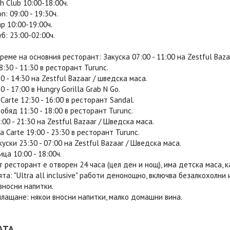
h Club 10:00-18:00ч.
on: 09:00 - 19:30ч.
р 10:00-19:00ч.
б: 23:00-02:00ч.
реме на основния ресторант: Закуска 07:00 - 11:00 на Zestful Baza
8:30 - 11:30 в ресторант Turunc.
0 - 14:30 на Zestful Bazaar / шведска маса.
 - 17:00 в Hungry Gorilla Grab N Go.
 Carte 12:30 - 16:00 в ресторант Sandal.
e обяд 11:30 - 18:00 в ресторант Turunc.
:00 - 21:30 на Zestful Bazaar / Шведска маса.
la Carte 19:00 - 23:30 в ресторант Turunc.
уски 23:30 - 07:00 на Zestful Bazaar / Шведска маса.
ца 10:00 - 18:00ч.
 ресторант е отворен 24 часа (цел ден и нощ), има детска маса, к
та: "Ultra all inclusive" работи денонощно, включва безалкохолни
вносни напитки.
лащане: някои вносни напитки, малко домашни вина.
АТА