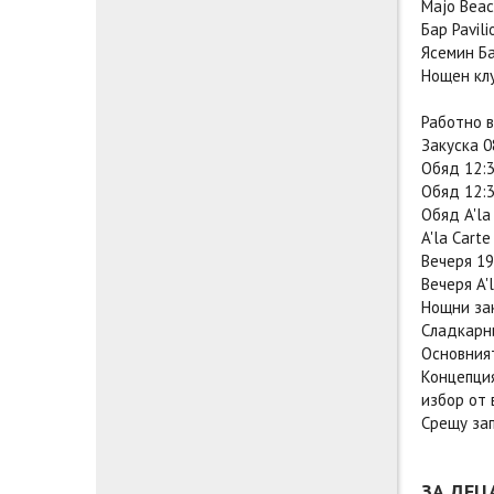
Majo Beac
Бар Pavili
Ясемин Ба
Нощен клу
Работно в
Закуска 0
Обяд 12:3
Обяд 12:30
Обяд A'la
A'la Cart
Вечеря 19
Вечеря A'
Нощни зак
Сладкарни
Основният
Концепция
избор от 
Срещу зап
ЗА ДЕЦ