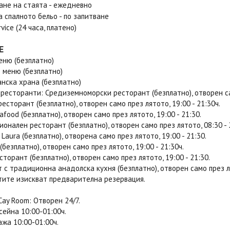
ане на стаята - ежедневно
а спалното бельо - по запитване
vice (24 часа, платено)
Е
еню (безплатно)
 меню (безплатно)
нска храна (безплатно)
e ресторанти: Средиземноморски ресторант (безплатно), отворен сам
есторант (безплатно), отворен само през лятото, 19:00 - 21:30ч.
afood (безплатно), отворен само през лятото, 19:00 - 21:30.
онален ресторант (безплатно), отворен само през лятото, 08:30 - 
i Laura (безплатно), отворена само през лятото, 19:00 - 21:30.
(безплатно), отворен само през лятото, 19:00 - 21:30ч.
сторант (безплатно), отворен само през лятото, 19:00 - 21:30.
 с традиционна анадолска кухня (безплатно), отворен само през ля
тите изискват предварителна резервация.
Cay Room: Отворен 24/7.
сейна 10:00-01:00ч.
ажа 10:00-01:00ч.