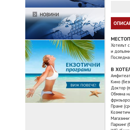
ОПИСА
МЕСТО
Хотелът с
и допълни
Последна
В ХОТЕ
Амфитеа
Кино (без
Доктор (п
Обмяна н
фризьорс
Пране (с
Козметич
Магазини
Паркинг (