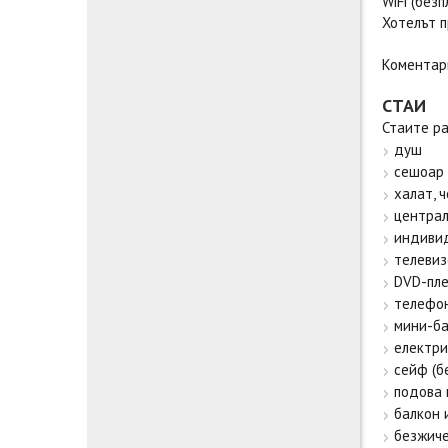
WiFi (без
Хотелът п
Коментари
СТАИ
Стаите ра
душ
сешоар
халат, 
централ
индивид
телевиз
DVD-пл
телефо
мини-ба
електри
сейф (б
подова 
балкон 
безжиче