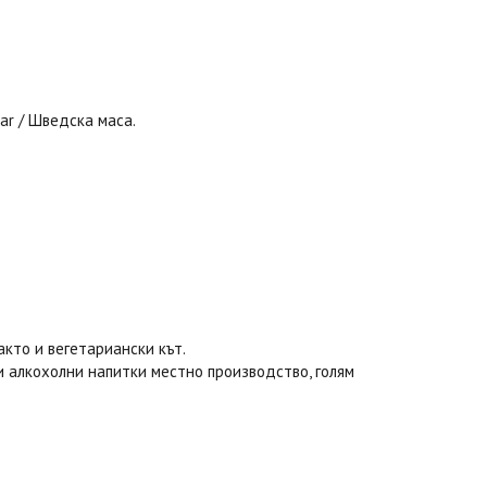
ar / Шведска маса.
акто и вегетариански кът.
 и алкохолни напитки местно производство, голям