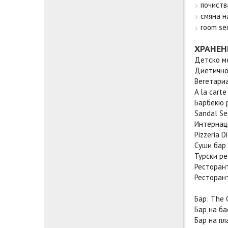
почиств
смяна н
room ser
ХРАНЕН
Детско м
Диетично
Вегетариа
A la cart
Барбекю р
Sandal Se
Интернаци
Pizzeria D
Суши бар 
Турски ре
Ресторант
Ресторан
Бар: The 
Бар на ба
Бар на пл