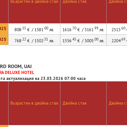
Възрастен в двойна стая
Двойна стая
Двойна ст
025
.35
.00
.70
.99
.60
808
€ / 1581
лв.
1616
€ / 3161
лв.
2313
025
.22
.51
.43
.00
.69
768
€ / 1502
лв.
1536
€ / 3005
лв.
2204
RD ROOM, UAI
RA DELUXE HOTEL
та актуализация на 23.03.2026 07:00 часа
Възрастен в двойна стая
Двойна стая
Двойна ст