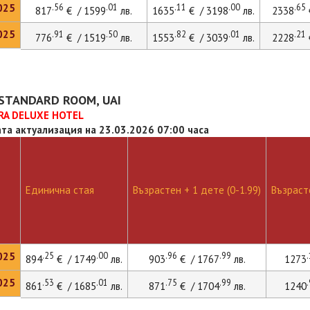
025
.56
.01
.11
.00
.65
817
€ / 1599
лв.
1635
€ / 3198
лв.
2338
025
.91
.50
.82
.01
.21
776
€ / 1519
лв.
1553
€ / 3039
лв.
2228
 STANDARD ROOM, UAI
RA DELUXE HOTEL
та актуализация на 23.03.2026 07:00 часа
Единична стая
Възрастен + 1 дете (0-1.99)
Възрасте
025
.25
.00
.96
.99
894
€ / 1749
лв.
903
€ / 1767
лв.
1273
025
.53
.01
.75
.99
861
€ / 1685
лв.
871
€ / 1704
лв.
1240