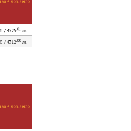
ая + доп. легло
.01
€ / 4525
лв.
.00
€ / 4312
лв.
ая + доп. легло