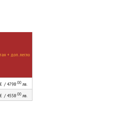
ая + доп. легло
.00
€ / 4798
лв.
.00
€ / 4558
лв.