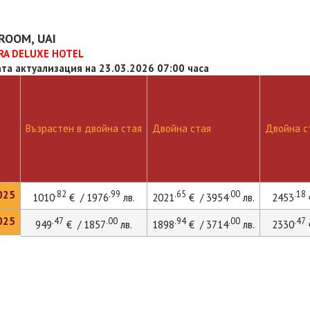
ROOM, UAI
RA DELUXE HOTEL
та актуализация на 23.03.2026 07:00 часа
Възрастен в двойна стая
Двойна стая
Двойна ст
025
.82
.99
.65
.00
.18
1010
€ / 1976
лв.
2021
€ / 3954
лв.
2453
025
.47
.00
.94
.00
.47
949
€ / 1857
лв.
1898
€ / 3714
лв.
2330