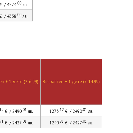
.00
€ / 4574
лв.
.00
€ / 4358
лв.
н + 1 дете (2-6.99)
Възрастен + 1 дете (7-14.99)
.12
.01
.12
.01
€ / 2490
лв.
1273
€ / 2490
лв.
.91
.01
.91
.01
€ / 2427
лв.
1240
€ / 2427
лв.