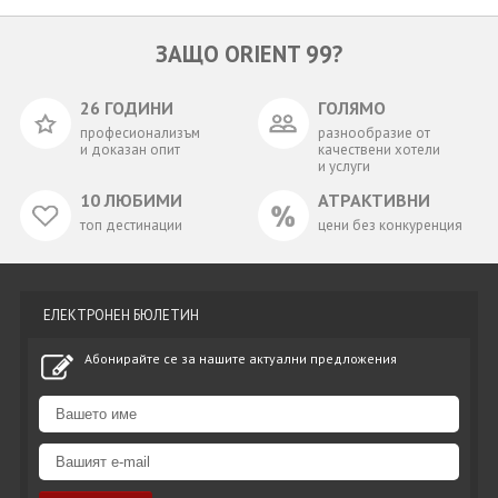
ЗАЩО ORIENT 99?
26 ГОДИНИ
ГОЛЯМО
професионализъм
разнообразие от
и доказан опит
качествени хотели
и услуги
10 ЛЮБИМИ
АТРАКТИВНИ
топ дестинации
цени без конкуренция
ЕЛЕКТРОНЕН БЮЛЕТИН
Абонирайте се за нашите актуални предложения