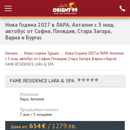
Нова Година 2027 в ЛАРА, Анталия с 5 нощ.
Проверка на
Вход за агенти
резервация
автобус от София, Пловдив, Стара Загора,
Варна и Бургас
РАННИ ЗАПИСВАНИЯ ТУРЦИЯ
Начало
Нова година Турция
Нова Година 2027 в ЛАРА, Анталия
НОВА ГОДИНА ТУРЦИЯ
с 5 нощ. автобус от София, Пловдив, Стара Загора, Варна и Бургас
FAME RESIDENCE LARA & SPA
НОВА ГОДИНА
ПОЧИВКИ
FAME RESIDENCE LARA & SPA
КРУИЗИ
Локация
Лара, Анталия
ЕКЗОТИКА
Продължителност
ЕКСКУРЗИИ
7 дни / 5 нощувки
654
€
/
1279
лв.
Цена от: