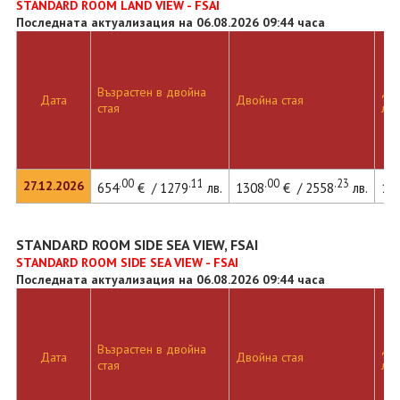
STANDARD ROOM LAND VIEW - FSAI
Последната актуализация на 06.08.2026 09:44 часа
Възрастен в двойна
Дво
Дата
Двойна стая
стая
лег
.00
.11
.00
.23
27.12.2026
654
€ / 1279
лв.
1308
€ / 2558
лв.
19
STANDARD ROOM SIDE SEA VIEW, FSAI
STANDARD ROOM SIDE SEA VIEW - FSAI
Последната актуализация на 06.08.2026 09:44 часа
Възрастен в двойна
Дво
Дата
Двойна стая
стая
лег