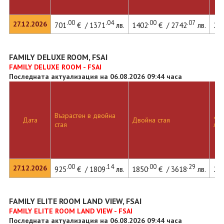
.00
.04
.00
.07
27.12.2026
701
€ / 1371
лв.
1402
€ / 2742
лв.
21
FAMILY DELUXE ROOM, FSAI
FAMILY DELUXE ROOM - FSAI
Последната актуализация на 06.08.2026 09:44 часа
Възрастен в двойна
Дво
Дата
Двойна стая
стая
лег
.00
.14
.00
.29
27.12.2026
925
€ / 1809
лв.
1850
€ / 3618
лв.
21
FAMILY ELITE ROOM LAND VIEW, FSAI
FAMILY ELITE ROOM LAND VIEW - FSAI
Последната актуализация на 06.08.2026 09:44 часа