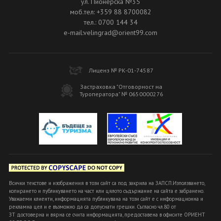
ул. Пионерска №35
моб.тел: +359 88 8700082
тел.: 0700 144 34
e-mail:velingrad@orient99.com
Лиценз № РК-01-74587
Застраховка "Отговорност на
Туроператора" № 0650000276
Всички текстове и изображения в този сайт са под закрила на ЗАПСП.Използването,
копирането и публикуването на част или цялото съдържание на сайта е забранено.
Уважаеми клиенти, информацията публикувана на този сайт е с информационна и
рекламна цел и е възможно да са допуснати грешки. Съгласно чл.80 от
ЗТ достоверна и вярна се счита информацията, предоставена в офисите ОРИЕНТ