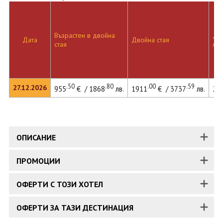
Възрастен в двойна
Дво
Дата
Двойна стая
стая
лег
.50
.80
.00
.59
27.12.2026
955
€ / 1868
лв.
1911
€ / 3737
лв.
21
ОПИСАНИЕ
ПРОМОЦИИ
ОФЕРТИ С ТОЗИ ХОТЕЛ
ОФЕРТИ ЗА ТАЗИ ДЕСТИНАЦИЯ