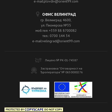
e-mail:plovdiv@orient99.com
ОФИС ВЕЛИНГРАД
гр. Велинград 4600,
ул. Пионерска №35
моб.тел: +359 88 8700082
тел.: 0700 144 34
e-mail:velingrad@orient99.com
Лиценз № РК-01-74587
Застраховка "Отговорност на
Туроператора" № 0650000276