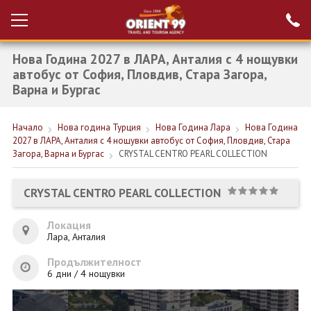
Нова Година 2027 в ЛАРА, Анталия с 4 нощувки
Проверка на
Вход за агенти
резервация
автобус от София, Пловдив, Стара Загора,
Варна и Бургас
РАННИ ЗАПИСВАНИЯ ТУРЦИЯ
Начало
Нова година Турция
Нова Година Лара
Нова Година
НОВА ГОДИНА ТУРЦИЯ
2027 в ЛАРА, Анталия с 4 нощувки автобус от София, Пловдив, Стара
Загора, Варна и Бургас
CRYSTAL CENTRO PEARL COLLECTION
НОВА ГОДИНА
ПОЧИВКИ
CRYSTAL CENTRO PEARL COLLECTION
КРУИЗИ
Локация
Лара, Анталия
ЕКЗОТИКА
Продължителност
ЕКСКУРЗИИ
6 дни / 4 нощувки