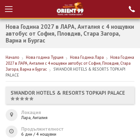
Нова Година 2027 в ЛАРА, Анталия с 4 нощувки
Проверка на
Вход за агенти
резервация
автобус от София, Пловдив, Стара Загора,
Варна и Бургас
РАННИ ЗАПИСВАНИЯ ТУРЦИЯ
Начало
Нова година Турция
Нова Година Лара
Нова Година
НОВА ГОДИНА ТУРЦИЯ
2027 в ЛАРА, Анталия с 4 нощувки автобус от София, Пловдив, Стара
Загора, Варна и Бургас
SWANDOR HOTELS & RESORTS TOPKAPI
НОВА ГОДИНА
PALACE
ПОЧИВКИ
SWANDOR HOTELS & RESORTS TOPKAPI PALACE
КРУИЗИ
ЕКЗОТИКА
Локация
Лара, Анталия
ЕКСКУРЗИИ
Продължителност
6 дни / 4 нощувки