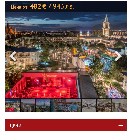
ОЩЕ
482
€
/
943
лв.
Цена от:
ЗА НАС
КОНТАКТИ
ФИРМЕНИ ДОКУМЕНТИ
0700 144 34
Запитване
ПОСЛЕДВАЙТЕ НИ
ЦЕНИ