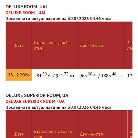
DELUXE ROOM, UAI
DELUXE ROOM - UAI
Последната актуализация на 30.07.2026 04:46 часа
Възрастен в двойна
Двойн
Дата
Двойна стая
стая
легло
.50
.73
.00
.46
28.12.2026
481
€ / 941
лв.
963
€ / 1883
лв.
1299
DELUXE SUPERIOR ROOM, UAI
DELUXE SUPERIOR ROOM - UAI
Последната актуализация на 30.07.2026 04:46 часа
Възрастен в двойна
Двой
Дата
Двойна стая
стая
лег