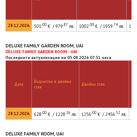
.00
.87
.00
.74
28.12.2026
501
€ / 979
лв.
1002
€ / 1959
лв.
134
DELUXE FAMILY GARDEN ROOM, UAI
DELUXE FAMILY GARDEN ROOM - UAI
Последната актуализация на 03.08.2026 07:31 часа
Възрастен в двойна
Дв
Дата
Двойна стая
стая
ле
.00
.26
.00
.52
28.12.2026
628
€ / 1228
лв.
1256
€ / 2456
лв.
13
DELUXE FAMILY ROOM, UAI