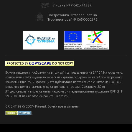
Лиценз № РК-01-74587
Застраховка "Отговорност на
Туроператора" № 0650000276
Всички текстове и изображения в този сайт са под закрила на ЗАПСП.Използването,
копирането и публикуването на част или цялото съдържание на сайта е забранено.
Уважаеми клиенти, информацията публикувана на този сайт е с информационна и
рекламна цел и е възможно да са допуснати грешки. Съгласно чл.80 от
ЗТ достоверна и вярна се счита информацията, предоставена в офисите ОРИЕНТ
99 БГ ООД или на оторизираните ни агенти!
ORIENT 99 © 2007 - Present. Всички права запазени