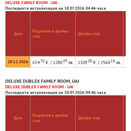
DELUXE FAMILY ROOM - UAI
Последната актуализация на 30.07.2026 04:46 часа
Възрастен в двойна
Дв
Дата
Двойна стая
стая
ле
.50
.09
.00
.18
28.12.2026
654
€ / 1280
лв.
1309
€ / 2560
лв.
14
DELUXE DUBLEX FAMILY ROOM, UAI
DELUXE DUBLEX FAMILY ROOM - UAI
Последната актуализация на 30.07.2026 04:46 часа
Възрастен в двойна
Дв
Дата
Двойна стая
стая
ле