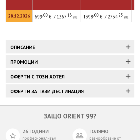
.00
.13
.00
.25
28.12.2026
699
€ / 1367
лв.
1398
€ / 2734
лв.
15
ОПИСАНИЕ
ПРОМОЦИИ
ОФЕРТИ С ТОЗИ ХОТЕЛ
ОФЕРТИ ЗА ТАЗИ ДЕСТИНАЦИЯ
ЗАЩО ORIENT 99?
26 ГОДИНИ
ГОЛЯМО
професионализъм
разнообразие от