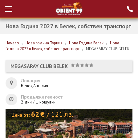
Нова Година 2027 в Белек, собствен транспорт
Проверка на
Вход за агенти
резервация
Начало
Нова година Турция
Нова Година Белек
Нова
РАННИ ЗАПИСВАНИЯ ТУРЦИЯ
Година 2027 в Белек, собствен транспорт
MEGASARAY CLUB BELEK
НОВА ГОДИНА ТУРЦИЯ
MEGASARAY CLUB BELEK
НОВА ГОДИНА
Локация
ПОЧИВКИ
Белек,Анталия
КРУИЗИ
Продължителност
2 дни / 1 нощувки
ЕКЗОТИКА
62
€
/
121
лв.
Цена от:
ЕКСКУРЗИИ