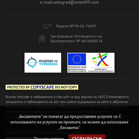
e-mail:velingrad@orient99.com
Лиценз № РК-01-74587
Застраховка "Отговорност на
Туроператора" № 0650000276
Всички текстове и изображения в този сайт са под закрила на ЗАПСП.Използването,
копирането и публикуването на част или цялото съдържание на сайта е забранено.
Уважаеми клиенти, информацията публикувана на този сайт е с информационна и
рекламна цел и е възможно да са допуснати грешки. Съгласно чл.80 от
„Бисквитките“ ни помагат да предоставяме услугите си. С
ЗТ достоверна и вярна се счита информацията, предоставена в офисите ОРИЕНТ
99 БГ ООД или на оторизираните ни агенти!
използването на услугите ни приемате, че можем да използваме
„бисквитки“.
ORIENT 99 © 2007 - Present. Всички права запазени
Прочети повече
СЪГЛАСЕН СЪМ