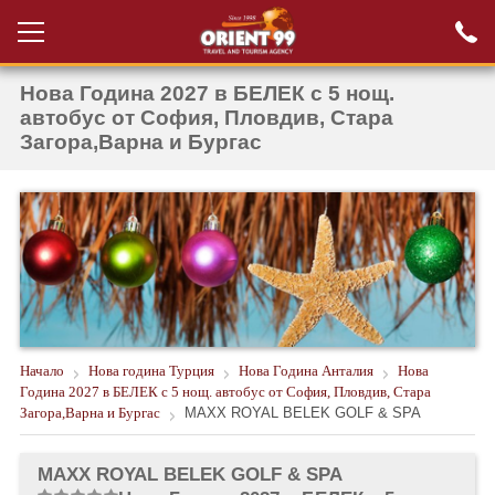
Нова Година 2027 в БЕЛЕК с 5 нощ.
Проверка на
Вход за агенти
резервация
автобус от София, Пловдив, Стара
Загора,Варна и Бургас
РАННИ ЗАПИСВАНИЯ ТУРЦИЯ
НОВА ГОДИНА ТУРЦИЯ
НОВА ГОДИНА
ПОЧИВКИ
КРУИЗИ
Начало
Нова година Турция
Нова Година Анталия
Нова
ЕКЗОТИКА
Година 2027 в БЕЛЕК с 5 нощ. автобус от София, Пловдив, Стара
Загора,Варна и Бургас
MAXX ROYAL BELEK GOLF & SPA
ЕКСКУРЗИИ
MAXX ROYAL BELEK GOLF & SPA