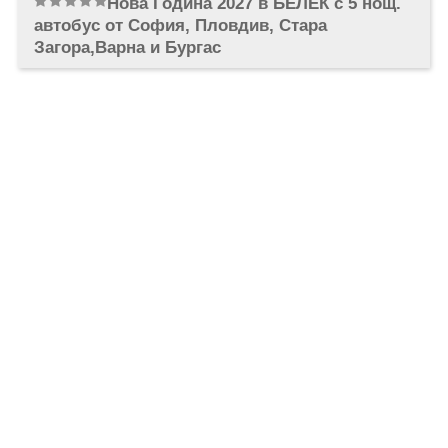
Нова Година 2027 в БЕЛЕК с 5 нощ.
ОЩЕ
автобус от София, Пловдив, Стара
ЗА НАС
КОНТАКТИ
Загора,Варна и Бургас
ФИРМЕНИ ДОКУМЕНТИ
0700 144 34
Запитване
ПОСЛЕДВАЙТЕ НИ