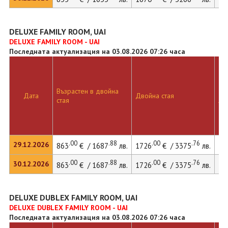
DELUXE FAMILY ROOM, UAI
DELUXE FAMILY ROOM - UAI
Последната актуализация на 03.08.2026 07:26 часа
Възрастен в двойна
Дв
Дата
Двойна стая
стая
ле
.00
.88
.00
.76
29.12.2026
863
€ / 1687
лв.
1726
€ / 3375
лв.
20
.00
.88
.00
.76
30.12.2026
863
€ / 1687
лв.
1726
€ / 3375
лв.
20
DELUXE DUBLEX FAMILY ROOM, UAI
DELUXE DUBLEX FAMILY ROOM - UAI
Последната актуализация на 03.08.2026 07:26 часа