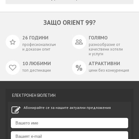
ЗАЩО ORIENT 99?
26 ГОДИНИ
ГОЛЯМО
професионализъм
разнообразие от
и доказан опит
качествени хотели
и услуги
10 ЛЮБИМИ
АТРАКТИВНИ
топ дестинации
цени без конкуренция
ЕЛЕКТРОНЕН БЮЛЕТИН
Абонирайте се за нашите актуални предложения