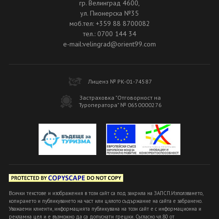
гр. Велинград 4600,
ул. Пионерска №35
моб.тел: +359 88 8700082
тел.: 0700 144 34
e-mail:velingrad@orient99.com
Лиценз № РК-01-74587
Застраховка "Отговорност на
Туроператора" № 0650000276
Всички текстове и изображения в този сайт са под закрила на ЗАПСП.Използването,
копирането и публикуването на част или цялото съдържание на сайта е забранено.
Уважаеми клиенти, информацията публикувана на този сайт е с информационна и
рекламна цел и е възможно да са допуснати грешки. Съгласно чл.80 от