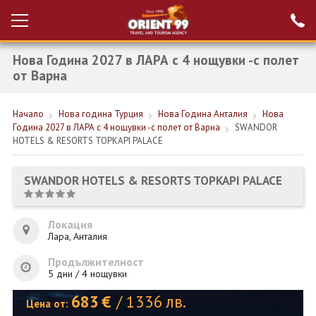
Нова Година 2027 в ЛАРА с 4 нощувки -с полет
Проверка на
Вход за агенти
резервация
от Варна
РАННИ ЗАПИСВАНИЯ ТУРЦИЯ
Начало
Нова година Турция
Нова Година Анталия
Нова
Година 2027 в ЛАРА с 4 нощувки -с полет от Варна
SWANDOR
НОВА ГОДИНА ТУРЦИЯ
HOTELS & RESORTS TOPKAPI PALACE
НОВА ГОДИНА
SWANDOR HOTELS & RESORTS TOPKAPI PALACE
ПОЧИВКИ
КРУИЗИ
Локация
Лара, Анталия
ЕКЗОТИКА
Продължителност
5 дни / 4 нощувки
ЕКСКУРЗИИ
683
€
/
1336
лв.
Цена от: