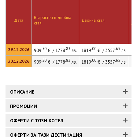
Възрастен в двойна
Дв
Дата
Двойна стая
стая
ле
.50
.83
.00
.65
29.12.2026
909
€ / 1778
лв.
1819
€ / 3557
лв.
21
.50
.83
.00
.65
30.12.2026
909
€ / 1778
лв.
1819
€ / 3557
лв.
21
ОПИСАНИЕ
ПРОМОЦИИ
ОФЕРТИ С ТОЗИ ХОТЕЛ
ОФЕРТИ ЗА ТАЗИ ДЕСТИНАЦИЯ