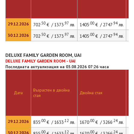
.50
.97
.00
.94
29.12.2026
702
€ / 1373
лв.
1405
€ / 2747
лв.
19
.50
.97
.00
.94
30.12.2026
702
€ / 1373
лв.
1405
€ / 2747
лв.
19
DELUXE FAMILY GARDEN ROOM, UAI
DELUXE FAMILY GARDEN ROOM - UAI
Последната актуализация на 03.08.2026 07:26 часа
Възрастен в двойна
Дв
Дата
Двойна стая
стая
ле
.00
.12
.00
.24
29.12.2026
835
€ / 1633
лв.
1670
€ / 3266
лв.
19
.00
.12
.00
.24
30.12.2026
835
€ / 1633
лв.
1670
€ / 3266
лв.
19