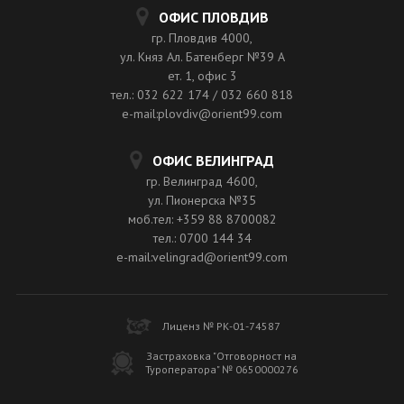
ОФИС ПЛОВДИВ
гр. Пловдив 4000,
ул. Княз Ал. Батенберг №39 A
ет. 1, офис 3
тел.: 032 622 174 / 032 660 818
e-mail:plovdiv@orient99.com
ОФИС ВЕЛИНГРАД
гр. Велинград 4600,
ул. Пионерска №35
моб.тел: +359 88 8700082
тел.: 0700 144 34
e-mail:velingrad@orient99.com
Лиценз № РК-01-74587
Застраховка "Отговорност на
Туроператора" № 0650000276