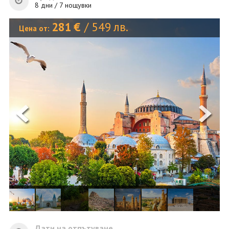
ОЩЕ
8 дни / 7 нощувки
ЗА НАС
КОНТАКТИ
281
€
/
549
лв.
Цена от:
ФИРМЕНИ ДОКУМЕНТИ
0700 144 34
Запитване
ПОСЛЕДВАЙТЕ НИ
Дати на отпътуване