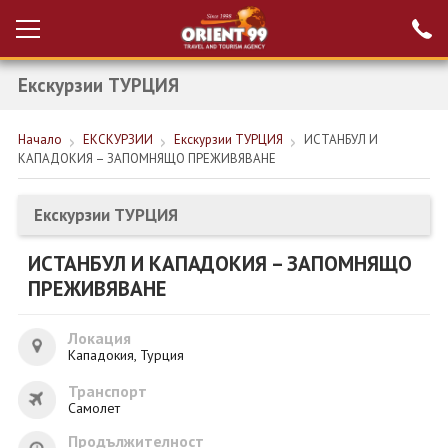
Екскурзии ТУРЦИЯ
Проверка на
Вход за агенти
резервация
Начало
ЕКСКУРЗИИ
Екскурзии ТУРЦИЯ
ИСТАНБУЛ И
РАННИ ЗАПИСВАНИЯ ТУРЦИЯ
КАПАДОКИЯ – ЗАПОМНЯЩО ПРЕЖИВЯВАНЕ
НОВА ГОДИНА ТУРЦИЯ
Екскурзии ТУРЦИЯ
НОВА ГОДИНА
ИСТАНБУЛ И КАПАДОКИЯ – ЗАПОМНЯЩО
ПОЧИВКИ
ПРЕЖИВЯВАНЕ
КРУИЗИ
Локация
ЕКЗОТИКА
Кападокия, Турция
Транспорт
ЕКСКУРЗИИ
Самолет
Продължителност