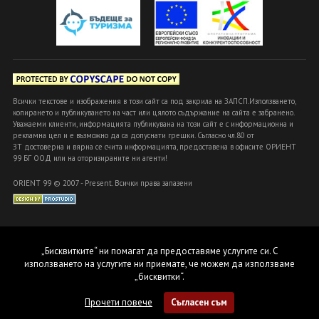
Всички текстове и изображения в този сайт са под закрила на ЗАПСП.Използването,
копирането и публикуването на част или цялото съдържание на сайта е забранено.
Уважаеми клиенти, информацията публикувана на този сайт е с информационна и
рекламна цел и е възможно да са допуснати грешки. Съгласно чл.80 от
ЗТ достоверна и вярна се счита информацията, предоставена в офисите ОРИЕНТ
99 БГ ООД или на оторизираните ни агенти!
ORIENT 99 © 2007 - Present. Всички права запазени
„Бисквитките“ ни помагат да предоставяме услугите си. С
използването на услугите ни приемате, че можем да използваме
„бисквитки“.
Прочети повече
Съгласен съм