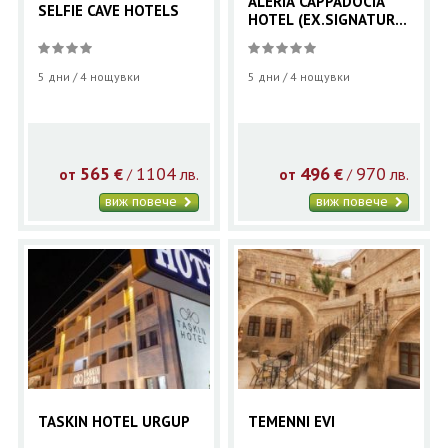
ALERIA CAPPADOCIA
SELFIE CAVE HOTELS
HOTEL (EX.SIGNATURE
GARDEN HOTEL)
5 дни / 4 нощувки
5 дни / 4 нощувки
565
1104
496
970
€
лв.
€
лв.
/
/
от
от
виж повече
виж повече
TASKIN HOTEL URGUP
TEMENNI EVI