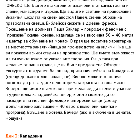
ЮНЕСКО. Ще бъдете възхитени от изсечените от камък гостни и
спални, манастири и църкви. Ще видите и светини на православна
Византия: школата на свети апостол Павел, стенни образи на
православни светци, Библейски сюжети в древни фрески.
Посещение на долината Паша Байлар – природен феномен с
“приказни” скални комини, издигащи се на височина 30 – 40 метра
и център за обучение на монаси. В края ще посетите характерна
за местността занаятчийница за производство на килими. Ние ще
ви покажем всички стадии на производство. Ще имате възможност
да си купите някое от уникалните творения. Също така при
желание от ваша страна, ще ви бъде предложена Обзорна
екскурзия с въздушен балон над приказния пейзаж на Кападокия
(срещу допълнително заплащане). Вие ще можете от «птичи
поглед» да разгледате неповторимата красота на това място.
Вечерта ще имате възможност, при желание, да вземете участие
в удивителна кападокийска вечер, където можете да се
насладите на местния фолклор и интересни танци (срещу
допълнително заплащане – 40 евро с включени напитки и
програма). Връщане в хотела. Вечеря (ако е включена в цената).
Нощувка.
Ден 3:
Кападокия