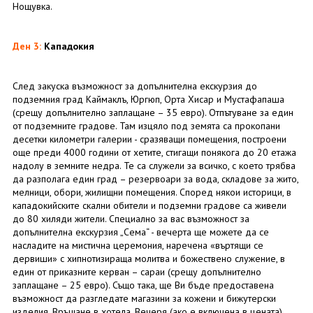
Нощувка.
Ден 3:
Кападокия
След закуска възможност за допълнителна екскурзия до
подземния град Каймаклъ, Юргюп, Орта Хисар и Мустафапаша
(срещу допълнително заплащане – 35 евро). Отпътуване за един
от подземните градове. Там изцяло под земята са прокопани
десетки километри галерии - сразяващи помещения, построени
още преди 4000 години от хетите, стигащи понякога до 20 етажа
надолу в земните недра. Те са служели за всичко, с което трябва
да разполага един град – резервоари за вода, складове за жито,
мелници, обори, жилищни помещения. Според някои историци, в
кападокийските скални обители и подземни градове са живели
до 80 хиляди жители. Специално за вас възможност за
допълнителна екскурзия „Сема“ - вечерта ще можете да се
насладите на мистична церемония, наречена «въртящи се
дервиши» с хипнотизираща молитва и божествено служение, в
един от приказните керван – сараи (срещу допълнително
заплащане – 25 евро). Също така, ще Ви бъде предоставена
възможност да разгледате магазини за кожени и бижутерски
изделия. Връщане в хотела. Вечеря (ако е включена в цената).