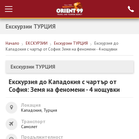
Екскурзии ТУРЦИЯ
Проверка на
Вход за агенти
резервация
Начало
ЕКСКУРЗИИ
Екскурзии ТУРЦИЯ
Екскурзия до
РАННИ ЗАПИСВАНИЯ ТУРЦИЯ
Кападокия с чартър от София: Земя на феномени - 4 нощувки
НОВА ГОДИНА ТУРЦИЯ
Екскурзии ТУРЦИЯ
НОВА ГОДИНА
Екскурзия до Кападокия с чартър от
ПОЧИВКИ
София: Земя на феномени - 4 нощувки
КРУИЗИ
Локация
ЕКЗОТИКА
Кападокия, Турция
Транспорт
ЕКСКУРЗИИ
Самолет
Продължителност