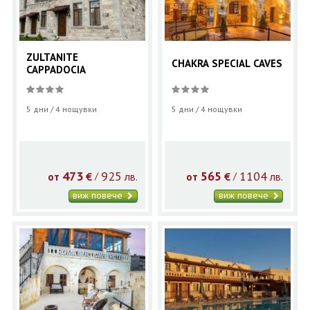
ZULTANITE
CHAKRA SPECIAL CAVES
CAPPADOCIA
5 дни / 4 нощувки
5 дни / 4 нощувки
473
925
565
1104
€
лв.
€
лв.
/
/
от
от
виж повече
виж повече