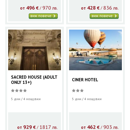
496
970
428
836
€
лв.
€
лв.
/
/
от
от
виж повече
виж повече
SACRED HOUSE (ADULT
CINER HOTEL
ONLY 13+)
5 дни / 4 нощувки
5 дни / 4 нощувки
929
1817
462
903
€
лв.
€
лв.
/
/
от
от