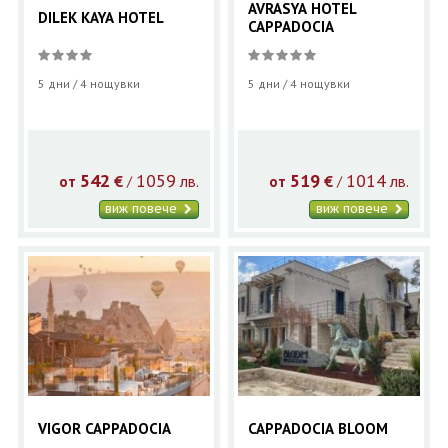
AVRASYA HOTEL
DILEK KAYA HOTEL
CAPPADOCIA
5 дни / 4 нощувки
5 дни / 4 нощувки
542
1059
519
1014
€
лв.
€
лв.
/
/
от
от
виж повече
виж повече
VIGOR CAPPADOCIA
CAPPADOCIA BLOOM