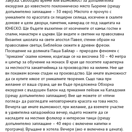
Закуска. Свободно време или възможност за допълнителна
екскурзия до известното поклонническо място Гьореме (срещу
допълнително заплащане – 30 евро). Мястото е прочуто с
уникалните по красотата си пещерни селища, изсечени в скалите
домове и цели дворци, паметник, намиращ се под защитата на
ЮНЕСКО. Ще бъдете възхитени от изсечените от камък гостни и
спални, манастири и църкви. Ще видите и светини на православна
Византия: школата на свети апостол Павел, стенни образи на
православни светци, Библейски сюжети в древни фрески.
Посещение на долината Паша Байлар – природен феномен с
“приказни” скални комини, издигащи се на височина 30 – 40 метра
и център за обучение на монаси. В края ще посетите характерна
за местността занаятчийница за производство на килими. Ние ще
ви покажем всички стадии на производство. Ще имате възможност
да си купите някое от уникалните творения. Също така при
желание от ваша страна, ще ви бъде предложена Обзорна
екскурзия с въздушен балон над приказния пейзаж на Кападокия
(срещу допълнително заплащане). Вие ще можете от «птичи
поглед» да разгледате неповторимата красота на това място.
Вечерта ще имате възможност, при желание, да вземете участие
в удивителна кападокийска вечер, където можете да се
насладите на местния фолклор и интересни танци (срещу
допълнително заплащане – 40 евро с включени напитки и
програма). Връщане в хотела. Вечеря (ако е включена в цената).