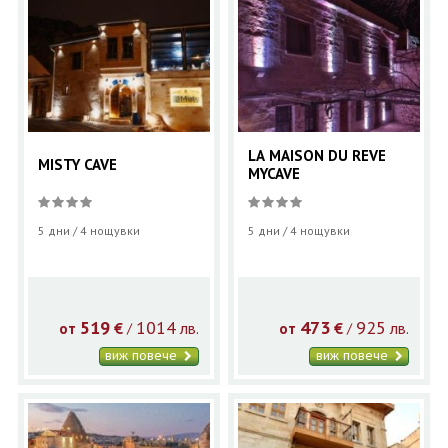
LA MAISON DU REVE
MISTY CAVE
MYCAVE
5 дни / 4 нощувки
5 дни / 4 нощувки
519
1014
473
925
€
лв.
€
лв.
/
/
от
от
виж повече
виж повече