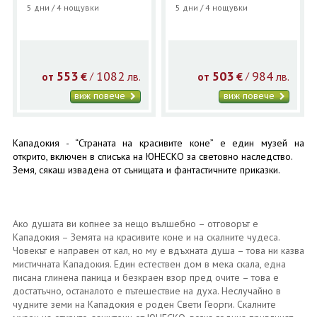
5 дни / 4 нощувки
5 дни / 4 нощувки
553
1082
503
984
€
лв.
€
лв.
/
/
от
от
виж повече
виж повече
Кападокия - “Страната на красивите коне” е един музей на
открито, включен в списъка на ЮНЕСКО за световно наследство.
Земя, сякаш извадена от сънищата и фантастичните приказки.
Ако душата ви копнее за нещо вълшебно – отговорът е
Кападокия – Земята на красивите коне и на скалните чудеса.
Човекът е направен от кал, но му е вдъхната душа – това ни казва
мистичната Кападокия. Един естествен дом в мека скала, една
писана глинена паница и безкраен взор пред очите – това е
достатъчно, останалото е пътешествие на духа. Неслучайно в
чудните земи на Кападокия е роден Свети Георги. Скалните