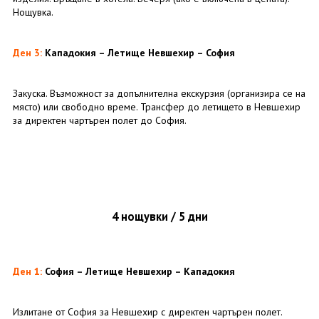
Нощувка.
Ден 3:
Кападокия
– Летище Невшехир –
София
Закуска. Възможност за допълнителна екскурзия (организира се на
място) или свободно време. Трансфер до летището в Невшехир
за директен чартърен полет до София.
4 нощувки / 5 дни
Ден 1:
София – Летище Невшехир – Кападокия
Излитане от София за Невшехир с директен чартърен полет.