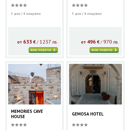
5 дни / 4 нощувки
5 дни / 4 нощувки
633
1237
496
970
€
лв.
€
лв.
/
/
от
от
виж повече
виж повече
MEMORIES CAVE
GEMOSA HOTEL
HOUSE