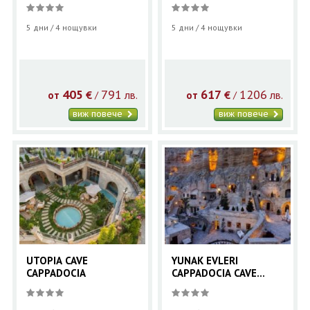
5 дни / 4 нощувки
5 дни / 4 нощувки
405
791
617
1206
€
лв.
€
лв.
/
/
от
от
виж повече
виж повече
UTOPIA CAVE
YUNAK EVLERI
CAPPADOCIA
CAPPADOCIA CAVE
HOTEL