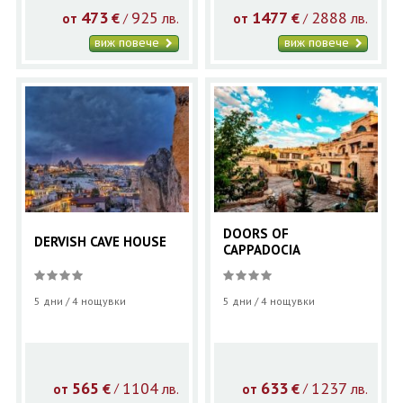
473
925
1477
2888
€
лв.
€
лв.
/
/
от
от
виж повече
виж повече
DOORS OF
DERVISH CAVE HOUSE
CAPPADOCIA
5 дни / 4 нощувки
5 дни / 4 нощувки
565
1104
633
1237
€
лв.
€
лв.
/
/
от
от