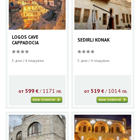
LOGOS CAVE
SEDIRLI KONAK
CAPPADOCIA
5 дни / 4 нощувки
5 дни / 4 нощувки
599
1171
519
1014
€
лв.
€
лв.
/
/
от
от
виж повече
виж повече