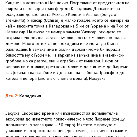
Кацане на летището в Невшехир. Посрещане от представител на
фирмата партньор и трансфер до Кападокия. Допълнителна
екскурзия до крепостта Учхисар Калеси и Аванос (бонус от
агенцията). Учхисар (Uçhisar) е малко градче, което се намира на
най – високата точка в Кападокия на 5 км от Гьореме и на 7км от
Невшехир. На върха се намира замъкът Учхисар, откъдето се
открива невероятна гледка към околността с множество скални
домове. Много от тях са непроходими и не могат да бъдат
разгледани. В замъка има и скални църкви - може би поради
близостта му с Гьореме. На върхът на замъка има и византийски
гробове, но са разрушени и ограбени от иманяри. Някои от
живописните долини, през които можете да стигнете до Гьореме
са Долината на гълъбите и Долината на любовта. Трансфер до
хотела и вечеря (ако е включена в цената). Нощувка.
Ден 2:
Кападокия
Закуска. Свободно време или възможност за допълнителна
екскурзия до известното поклонническо място Гьореме (срещу
допълнително заплащане – 30 евро). Мястото е прочуто с
уникалните по красотата си пещерни селища, изсечени в скалите
домове и цели дворци, паметник, намиращ се под защитата на