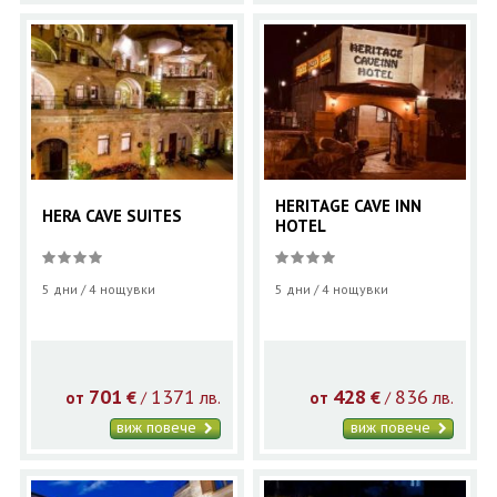
HERITAGE CAVE INN
HERA CAVE SUITES
HOTEL
5 дни / 4 нощувки
5 дни / 4 нощувки
701
1371
428
836
€
лв.
€
лв.
/
/
от
от
виж повече
виж повече