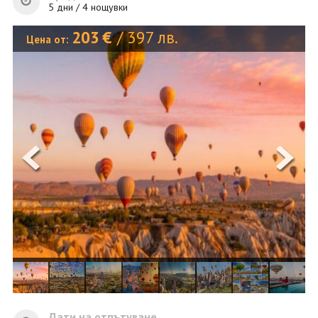
ОЩЕ
5 дни / 4 нощувки
ЗА НАС
КОНТАКТИ
203
€
/
397
лв.
Цена от:
ФИРМЕНИ ДОКУМЕНТИ
0700 144 34
Запитване
ПОСЛЕДВАЙТЕ НИ
Дати на отпътуване