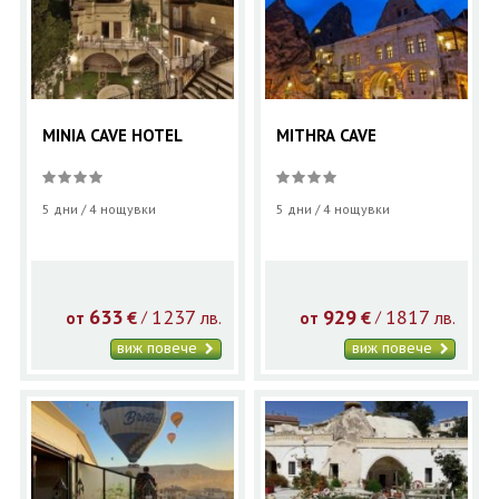
MINIA CAVE HOTEL
MITHRA CAVE
5 дни / 4 нощувки
5 дни / 4 нощувки
633
1237
929
1817
€
лв.
€
лв.
/
/
от
от
виж повече
виж повече