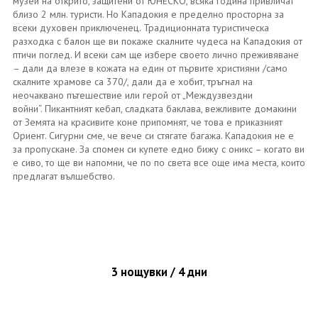
музеи на открито, защитени от ЮНЕСКО, всяка година привличат
близо 2 млн. туристи. Но Кападокия е пределно просторна за
всеки духовен приключенец. Традиционната туристическа
разходка с балон ще ви покаже скалните чудеса на Кападокия от
птичи поглед. И всеки сам ще избере своето лично преживяване
– дали да влезе в кожата на един от първите християни /само
скалните храмове са 370/, дали да е хобит, тръгнал на
неочаквано пътешествие или герой от „Междузвездни
войни“. Пикантният кебап, сладката баклава, вежливите домакини
от Земята на красивите коне припомнят, че това е приказният
Ориент. Сигурни сме, че вече си стягате багажа. Кападокия не е
за пропускане. За спомен си купете едно бижу с оникс – когато ви
е сиво, то ще ви напомни, че по по света все още има места, които
предлагат вълшебство.
3 нощувки / 4 дни