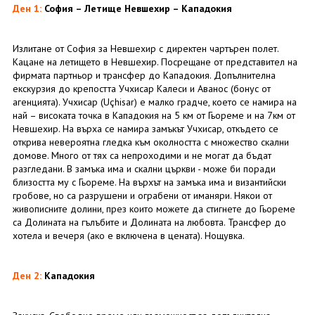
Ден 1:
София – Летище Невшехир – Кападокия
Излитане от София за Невшехир с директен чартърен полет.
Кацане на летището в Невшехир. Посрещане от представител на
фирмата партньор и трансфер до Кападокия. Допълнителна
екскурзия до крепостта Учхисар Калеси и Аванос (бонус от
агенцията). Учхисар (Uçhisar) е малко градче, което се намира на
най – високата точка в Кападокия на 5 км от Гьореме и на 7км от
Невшехир. На върха се намира замъкът Учхисар, откъдето се
открива невероятна гледка към околността с множество скални
домове. Много от тях са непроходими и не могат да бъдат
разгледани. В замъка има и скални църкви - може би поради
близостта му с Гьореме. На върхът на замъка има и византийски
гробове, но са разрушени и ограбени от иманяри. Някои от
живописните долини, през които можете да стигнете до Гьореме
са Долината на гълъбите и Долината на любовта. Трансфер до
хотела и вечеря (ако е включена в цената). Нощувка.
Ден 2:
Кападокия