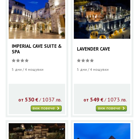
IMPERIAL CAVE SUITE &
LAVENDER CAVE
SPA
5 дни / 4 нощувки
5 дни / 4 нощувки
530
1037
549
1073
€
лв.
€
лв.
/
/
от
от
виж повече
виж повече