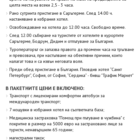
целта места на всеки 2,5 - 3 часа.
Рано сутринта пристигане в Саръгерме. След 14.00 ч.
настаняване в избрания хотел.
Освобождаване на хотела до 12.00 часа. Свободно време.
След 12.00 събиране на туристите от хотелите в курортите
Саръгерме, Бодрум, Дидим и отпътуване за България.
Туроператорът си запазва правото да промени часа на тръгване
и превозвача, при настъпване на обективни причини, които
налагат това и са извън неговата воля.
Преди обед пристигане в България. Пловдив хотел “Санкт
Петербург”, София, от София, “Сердика” - бивш "Трафик Маркет"
В ПАКЕТНИТЕ ЦЕНИ Е ВКЛЮЧЕНО:
Транспорт с лицензирани комфортни автобуси за
международен транспорт;
7 нощувки в избрания хотел на съответната база;
Медицинска застраховка "Помощ при пътуване в чужбина" с
покритие в размер на 5000 евро на застраховано лице за
туристи, ненавършили 65 години;
магистрални такси;