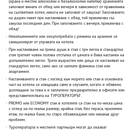
(храна и местни алкохолни и безалкохолни напитки) храненията
започват винаги от обяд или вечеря в зависимост от правилника
на съответния хотел, никога не започват от закуска! Започването
на даден пакет при настаняване с обяд, той приключва със
закуска последния ден. При започването с вечеря, приключва с
обяд!
Неизпълнението или злоупотребата с режима на хранене се
санкционират от управата на хотела.
При настаняване на трима души в стая с три легла в стандартна
стая третият човек ползва отстъпка от цената и бива настанен на
допълнително легло. Трети възрастен или деца се настаняват на
стандартно легло, само ако се заплати фамилна стая или
апартамент.
Настаняването в стаи с изглед към морето или стаи в основната
част на хотела се извършва само в случаите, когато е обявено
доплащане за това и е заплатено предварително в офисите или
представителствата на ТУРОПЕРАТОРЪТ.
PROMO или ECONOMY стаи в хотелите са стаи на по-ниска цена
с оглед на по-малък размер, крайна стая, без тераса, приземен
етаж, по-малка баня, по старо обзавеждане или някакъв друг
проблем;
Туроператорът и местните партньори могат да оказват