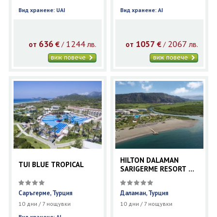
Вид хранене: UAI
Вид хранене: AI
636
1244
1057
2067
€
лв.
€
лв.
/
/
от
от
виж повече
виж повече
HILTON DALAMAN
TUI BLUE TROPICAL
SARIGERME RESORT &
SPA
Саръгерме, Турция
Даламан, Турция
10 дни / 7 нощувки
10 дни / 7 нощувки
Вид хранене: AI