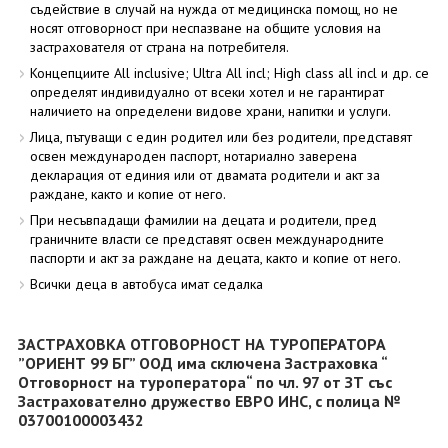
съдействие в случай на нужда от медицинска помощ, но не
носят отговорност при неспазване на общите условия на
застрахователя от страна на потребителя.
Концепциите All inclusive; Ultra All incl; High class all incl и др. се
определят индивидуално от всеки хотел и не гарантират
наличието на определени видове храни, напитки и услуги.
Лица, пътуващи с един родител или без родители, представят
освен международен паспорт, нотариално заверена
декларация от единия или от двамата родители и акт за
раждане, както и копие от него.
При несъвпадащи фамилии на децата и родители, пред
граничните власти се представят освен международните
паспорти и акт за раждане на децата, както и копие от него.
Всички деца в автобуса имат седалка
ЗАСТРАХОВКА ОТГОВОРНОСТ НА ТУРОПЕРАТОРА
”ОРИЕНТ 99 БГ” ООД има сключена Застраховка “
Отговорност на туроператора“ по чл. 97 от ЗТ със
Застрахователно дружество ЕВРО ИНС, с полица №
03700100003432