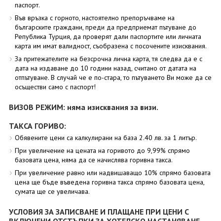
паспорт.
Във връзка с горното, настоятелно препоръчваме на
българските граждани, преди да предприемат пътуване до
Република Турция, да проверят дали паспортите или личната
карта им имат валидност, съобразена с посочените изисквания.
За притежателите на безсрочна лична карта, тя следва да е с
дата на издаване до 10 години назад, считано от датата на
отпътуване. В случай че е по-стара, то пътуването Ви може да се
осъществи само с паспорт!
ВИЗОВ РЕЖИМ: няма изисквания за визи.
ТАКСА ГОРИВО:
Обявените цени са калкулирани на база 2.40 лв. за 1 литър.
При увеличение на цената на горивото до 9,99% спрямо
базовата цена, няма да се начислява горивна такса.
При увеличение равно или надвишаващо 10% спрямо базовата
цена ще бъде въведена горивна такса спрямо базовата цена,
сумата ще се увеличава.
УСЛОВИЯ ЗА ЗАПИСВАНЕ И ПЛАЩАНЕ ПРИ ЦЕНИ С