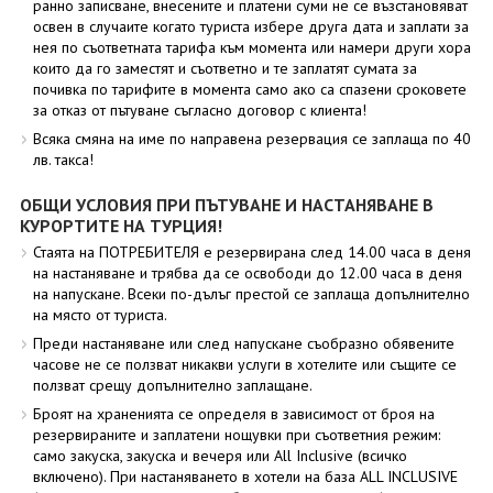
ранно записване, внесените и платени суми не се възстановяват
освен в случаите когато туриста избере друга дата и заплати за
нея по съответната тарифа към момента или намери други хора
които да го заместят и съответно и те заплатят сумата за
почивка по тарифите в момента само ако са спазени сроковете
за отказ от пътуване съгласно договор с клиента!
Всяка смяна на име по направена резервация се заплаща по 40
лв. такса!
ОБЩИ УСЛОВИЯ ПРИ ПЪТУВАНЕ И НАСТАНЯВАНЕ В
КУРОРТИТЕ НА ТУРЦИЯ!
Стаята на ПОТРЕБИТЕЛЯ е резервирана след 14.00 часа в деня
на настаняване и трябва да се освободи до 12.00 часа в деня
на напускане. Всеки по-дълъг престой се заплаща допълнително
на място от туриста.
Преди настаняване или след напускане съобразно обявените
часове не се ползват никакви услуги в хотелите или същите се
ползват срещу допълнително заплащане.
Броят на храненията се определя в зависимост от броя на
резервираните и заплатени нощувки при съответния режим:
само закуска, закуска и вечеря или All Inclusive (всичко
включено). При настаняването в хотели на база ALL INCLUSIVE