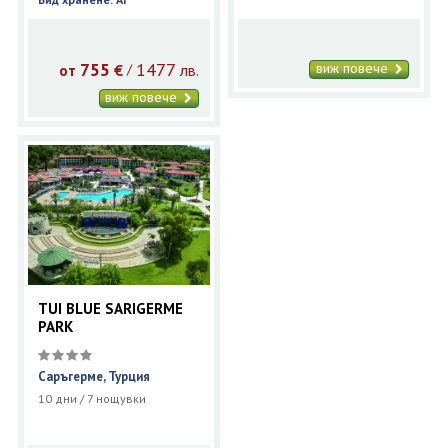
755
1477
виж повече
€
лв.
/
от
виж повече
TUI BLUE SARIGERME
PARK
Саръгерме, Турция
10 дни / 7 нощувки