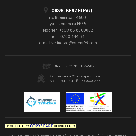
ОФИС ВЕЛИНГРАД
гр. Велинград 4600,
ул. Пионерска №35
моб.тел: +359 88 8700082
тел.: 0700 144 34
e-mail:velingrad@orient99.com
Лиценз № РК-01-74587
Застраховка "Отговорност на
Туроператора" № 0650000276
Всички текстове и изображения в този сайт са под закрила на ЗАПСП.Използването,