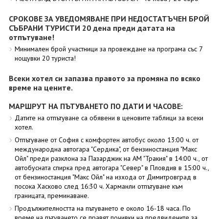
СРОКОВЕ ЗА УВЕДОМЯВАНЕ ПРИ НЕДОСТАТЪЧЕН БРОЙ
СЪБРАНИ ТУРИСТИ 20 дена преди датата на
отпътуване!
Минимален брой участници за провеждане на програма със 7
нощувки 20 туриста!
Всеки хотел си запазва правото за промяна по всяко
време на цените.
МАРШРУТ НА ПЪТУВАНЕТО ПО ДАТИ И ЧАСОВЕ:
Датите на отпътуване са обявени в ценовите таблици за всеки
хотел.
Отпътуване от София с комфортен автобус около 13:00 ч. от
международна автогара "Сердика", от бензиностанция "Макс
Ойл" преди разклона за Пазарджик на АМ "Тракия" в 14:00 ч., от
автобусната спирка пред автогара "Север" в Пловдив в 15:00 ч.,
от бензиностанция "Макс Ойл" на изхода от Димитровград в
посока Хасково след 16:30 ч. Харманли отпътуване към
границата, преминаване.
Продължителността на пътуването е около 16-18 часа. По
време на пътуването се правят почивки на предвидените за