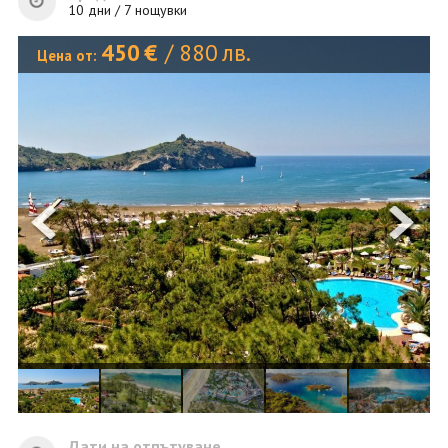
ОЩЕ
10 дни / 7 нощувки
ЗА НАС
КОНТАКТИ
450
€
/
880
лв.
Цена от:
ФИРМЕНИ ДОКУМЕНТИ
0700 144 34
Запитване
ПОСЛЕДВАЙТЕ НИ
Дати на отпътуване