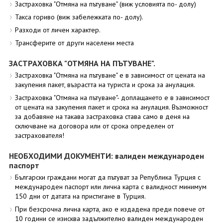
Застраховка "Отмяна на пътуване" (виж условията по- долу)
Такса гориво (виж забележката по- долу).
Разходи от личен характер.
Трансферите от други населени места
ЗАСТРАХОВКА "ОТМЯНА НА ПЪТУВАНЕ".
Застраховка "Отмяна на пътуване" е в зависимост от цената на
закупения пакет, възрастта на туриста и срока за анулация.
Застраховка "Отмяна на пътуване"- доплащането е в зависимост
от цената на закупения пакет и срока на анулация. Възможност
за добавяне на такава застраховка става само в деня на
сключване на договора или от срока определен от
застрахователя!
НЕОБХОДИМИ ДОКУМЕНТИ: валиден международен
паспорт
Български граждани могат да пътуват за Република Турция с
международен паспорт или лична карта с валидност минимум
150 дни от датата на пристигане в Турция.
При безсрочна лична карта, ако е издадена преди повече от
10 години се изисква задължително валиден международен