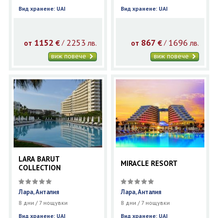
Вид хранене: UAI
Вид хранене: UAI
1152
2253
867
1696
€
лв.
€
лв.
/
/
от
от
виж повече
виж повече
LARA BARUT
MIRACLE RESORT
COLLECTION
Лара, Анталия
Лара, Анталия
8 дни / 7 нощувки
8 дни / 7 нощувки
Вид хранене: UAI
Вид хранене: UAI