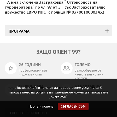
ТА има сключена Застраховка “ Отговорност на
туроператора“ по чл. 97 от ЗТ със Застрахователно
дружество ЕВРО ИНС , с полица № 03700100003432
ПРОГРАМА
ЗАЩО ORIENT 99?
26 ГОДИНИ
ГОЛЯМО
професионализъм
разнообразие от
и доказан опит
качествени хотели
и услуги
10 ЛЮБИМИ
АТРАКТИВНИ
„Бисквитките“ ни помагат да предоставяме услугите си. С
топ дестинации
цени без конкуренция
използването на услугите ни приемате, че можем да използваме
„бисквитки“.
Прочети повече
СЪГЛАСЕН СЪМ
ЕЛЕКТРОНЕН БЮЛЕТИН