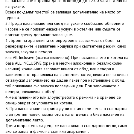
на настаняване и трябва да се освободи до 12.00 часа в деня на
напускане.
Всеки по-дълъг престой се заплаща допълнително на място от
туриста.
2. Преди настаняване или след напускане съобразно обявените
часове не се ползват никакви услуги в хотелите или същите се
ползват срещу допълнит. заплащане.
3 . Броят на храненията се определя в зависимост от броя на
резервираните и заплатени нощувки при съответния режим: само
закуска, закуска и вечеря
или All Inclusive (всичко включено). При настаняването в хотели на
база ALL INCLUSIVE (храна и местни алкохолни и безалкохолни
напитки) храненията започват винаги от обяд или вечеря в
зависимост от правилника на съответния хотел, никога не започват
от закуска! Започването на даден пакет при настаняване с обяд,
той приключва със закуска последния ден. При започването с
вечеря, приключва с обяд!
4.Неизпълнението или злоупотребата с режима на хранене се
санкционират от управата на хотела.
5. При настаняване на трима души в стая с три легла в стандартна
стая третият човек ползва отстъпка от цената и бива настанен на
допълнително легло.
Трети възрастен или деца се настаняват в стандартно легло, само
ако се заплати фамилна стая или апартамент.