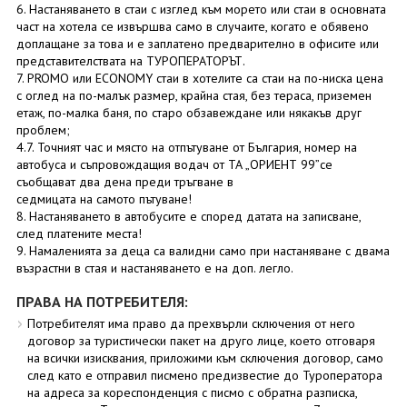
6. Настаняването в стаи с изглед към морето или стаи в основната
част на хотела се извършва само в случаите, когато е обявено
доплащане за това и е заплатено предварително в офисите или
представителствата на ТУРОПЕРАТОРЪТ.
7. PROMO или ECONOMY стаи в хотелите са стаи на по-ниска цена
с оглед на по-малък размер, крайна стая, без тераса, приземен
етаж, по-малка баня, по старо обзавеждане или някакъв друг
проблем;
4.7. Точният час и място на отпътуване от България, номер на
автобуса и съпровождащия водач от ТА „ОРИЕНТ 99”се
съобщават два дена преди тръгване в
седмицата на самото пътуване!
8. Настаняването в автобусите е според датата на записване,
след платените места!
9. Намаленията за деца са валидни само при настаняване с двама
възрастни в стая и настаняването е на доп. легло.
ПРАВА НА ПОТРЕБИТЕЛЯ:
Потребителят има право да прехвърли сключения от него
договор за туристически пакет на друго лице, което отговаря
на всички изисквания, приложими към сключения договор, само
след като е отправил писмено предизвестие до Туроператора
на адреса за кореспонденция с писмо с обратна разписка,