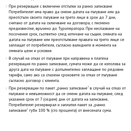
При резервация с включени отстъпки за ранно записване
Потребителят има право да смени датата на пътуване или да
преотстъпи своето пътуване на трето лице в срок до 7 дни,
считано от датата на сключване на договора, с писмено
предизвестие, връчено до Туроператора. При неспазване на
посочения срок, съответно след изтичане на същия, смяната на
датата на пътуване или преотстъпване правата на трето лице се
заплащат от потребителя, съгласно валидните в момента на
смяната цени и условия.
В случай на отказ от пътуване при направена и платена
резервация по ранно записване, сумата може да се използва за
друга дата на пътуване с допълнително заплащане по редовни
тарифи, само ако са спазени сроковете за отказ от пътуване
съгласно договор с клиента.
При резервации по пакет „ранно записване“ в случай на отказ от
пътуване и невъзможност да се смени датата на пътуване, след
указания срок от 7 (седем) дни от датата на записване,
Потребителят резервирал и заплатил пакет за „ранно
записване” губи 100 % (сто процента) от внесената сума.