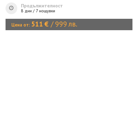
ОЩЕ
Продължителност
8 дни / 7 нощувки
ЗА НАС
КОНТАКТИ
ФИРМЕНИ ДОКУМЕНТИ
511
€
/
999
лв.
Цена от:
0700 144 34
Запитване
ПОСЛЕДВАЙТЕ НИ