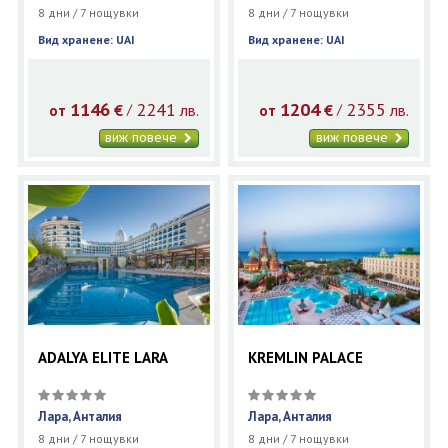
8 дни / 7 нощувки
8 дни / 7 нощувки
Вид хранене: UAI
Вид хранене: UAI
1146
2241
1204
2355
€
лв.
€
лв.
/
/
от
от
виж повече
виж повече
ADALYA ELITE LARA
KREMLIN PALACE
Лара, Анталия
Лара, Анталия
8 дни / 7 нощувки
8 дни / 7 нощувки