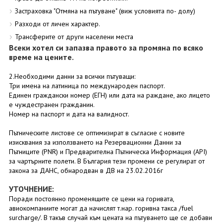
Застраховка "Отмяна на пътуване" (виж условията по- долу)
Разходи от личен характер.
Трансферите от други населени места
Всеки хотел си запазва правото за промяна по всяко
време на цените.
2.Необходими данни за всички пътуващи:
Три имена на латиница по международен паспорт.
Единен граждански номер (ЕГН) или дата на раждане, ако лицето
е чуждестранен гражданин.
Номер на паспорт и дата на валидност.
Пътническите листове се оптимизират в съгласие с новите
изисквания за използването на Резервационни Данни за
Пътниците (PNR) и Предварителна Пътническа Информация (API)
за чартърните полети. В България тези промени се регулират от
закона за ДАНС, обнародван в ДВ на 23.02.2016г
УТОЧНЕНИЕ:
Поради постоянно променящите се цени на горивата,
авиокомпаниите могат да начислят т.нар. горивна такса /fuel
surcharge/. В такъв случай към цената на пътуването ще се добави