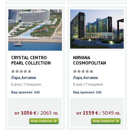
CRYSTAL CENTRO
NIRVANA
PEARL COLLECTION
COSMOPOLITAN
Лара, Анталия
Лара, Анталия
8 дни / 7 нощувки
8 дни / 7 нощувки
Вид хранене: UAI
Вид хранене: UAI
1056
2065
1559
3049
€
лв.
€
лв.
/
/
от
от
виж повече
виж повече