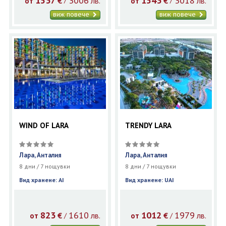
1537
3006
1543
3018
€
лв.
€
лв.
/
/
от
от
виж повече
виж повече
WIND OF LARA
TRENDY LARA
Лара, Анталия
Лара, Анталия
8 дни / 7 нощувки
8 дни / 7 нощувки
Вид хранене: AI
Вид хранене: UAI
823
1610
1012
1979
€
лв.
€
лв.
/
/
от
от