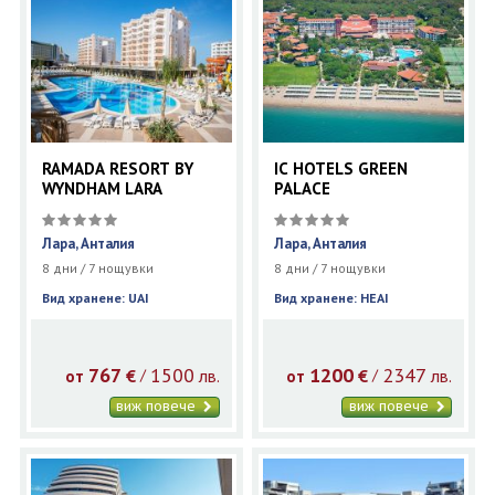
RAMADA RESORT BY
IC HOTELS GREEN
WYNDHAM LARA
PALACE
Лара, Анталия
Лара, Анталия
8 дни / 7 нощувки
8 дни / 7 нощувки
Вид хранене: UAI
Вид хранене: HEAI
767
1500
1200
2347
€
лв.
€
лв.
/
/
от
от
виж повече
виж повече