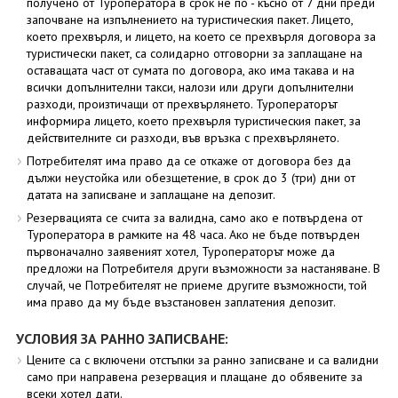
получено от Туроператора в срок не по - късно от 7 дни преди
започване на изпълнението на туристическия пакет. Лицето,
което прехвърля, и лицето, на което се прехвърля договора за
туристически пакет, са солидарно отговорни за заплащане на
оставащата част от сумата по договора, ако има такава и на
всички допълнителни такси, налози или други допълнителни
разходи, произтичащи от прехвърлянето. Туроператорът
информира лицето, което прехвърля туристическия пакет, за
действителните си разходи, във връзка с прехвърлянето.
Потребителят има право да се откаже от договора без да
дължи неустойка или обезщетение, в срок до 3 (три) дни от
датата на записване и заплащане на депозит.
Резервацията се счита за валидна, само ако е потвърдена от
Туроператора в рамките на 48 часа. Ако не бъде потвърден
първоначално заявеният хотел, Туроператорът може да
предложи на Потребителя други възможности за настаняване. В
случай, че Потребителят не приеме другите възможности, той
има право да му бъде възстановен заплатения депозит.
УСЛОВИЯ ЗА РАННО ЗАПИСВАНЕ:
Цените са с включени отстъпки за ранно записване и са валидни
само при направена резервация и плащане до обявените за
всеки хотел дати.