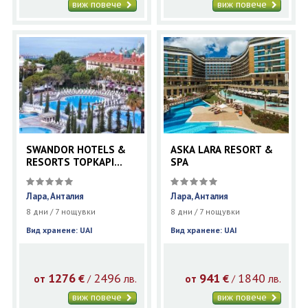
виж повече
виж повече
SWANDOR HOTELS &
ASKA LARA RESORT &
RESORTS TOPKAPI
SPA
PALACE
Лара, Анталия
Лара, Анталия
8 дни / 7 нощувки
8 дни / 7 нощувки
Вид хранене: UAI
Вид хранене: UAI
1276
2496
941
1840
€
лв.
€
лв.
/
/
от
от
виж повече
виж повече