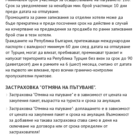
Срок за уведомление за ненабран мин. брой участници: 10 дни
преди датата на отпътуване.
Промоцията за ранни записвания за отделни хотели може да
бъде прекратена и преди посочения срок на действие в случай
на изчерпване на предвидения за продажба по ранни записвания
брой стаи в тези хотели.
Гражданите на Република България, притежаващи международни
паспорти с валидност минимум 60 дни след датата на отпътуване
от Турция, могат да влизат, пребивават, преминават транзит и
напускат територията на Република Турция без визи за срок до 90
(деветдесет) дни в рамките на 6 (шест) месеца, считано от датата
на първото им влизане, през всички гранично-контролни
пропускателни пунктове.
ЗАСТРАХОВКА "ОТМЯНА НА ПЪТУВАНЕ".
Застраховка "Отмяна на пътуване" е в зависимост от цената на
закупения пакет, възрастта на туриста и срока за анулация.
Застраховка "Отмяна на пътуване"- доплащането е в зависимост
от цената на закупения пакет и срока на анулация. Възможност
за добавяне на такава застраховка става само в деня на
сключване на договора или от срока определен от
застрахователя!