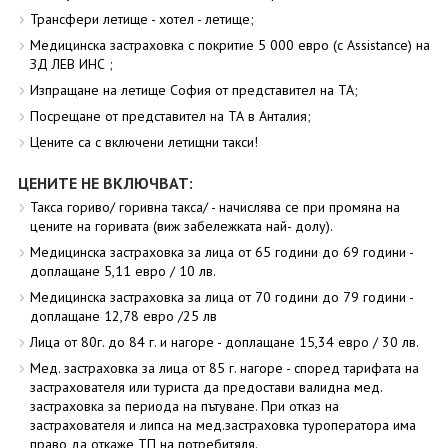
Трансфери летище - хотел - летище;
Медицинска застраховка с покритие 5 000 евро (с Assistance) на
ЗД ЛЕВ ИНС ;
Изпращане на летище София от представител на ТА;
Посрещане от представител на ТА в Анталия;
Цените са с включени летищни такси!
ЦЕНИТЕ НЕ ВКЛЮЧВАТ:
Такса гориво/ горивна такса/ - начислява се при промяна на
цените на горивата (виж забележката най- долу).
Медицинска застраховка за лица от 65 години до 69 години -
доплащане 5,11 евро / 10 лв.
Медицинска застраховка за лица от 70 години до 79 години -
доплащане 12,78 евро /25 лв
Лица от 80г. до 84 г. и нагоре - доплащане 15,34 евро / 30 лв.
Мед. застраховка за лица от 85 г. нагоре - според тарифата на
застрахователя или туриста да предостави валидна мед.
застраховка за периода на пътуване. При отказ на
застрахователя и липса на мед.застраховка туроператора има
право да откаже ТП на потребитяля.