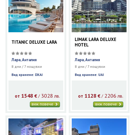
LIMAK LARA DELUXE
TITANIC DELUXE LARA
HOTEL
Лара, Анталия
Лара, Анталия
8 дни / 7 нощувки
8 дни / 7 нощувки
Вид хранене: DXAI
Вид хранене: UAI
1548
3028
1128
2206
€
лв.
€
лв.
/
/
от
от
виж повече
виж повече