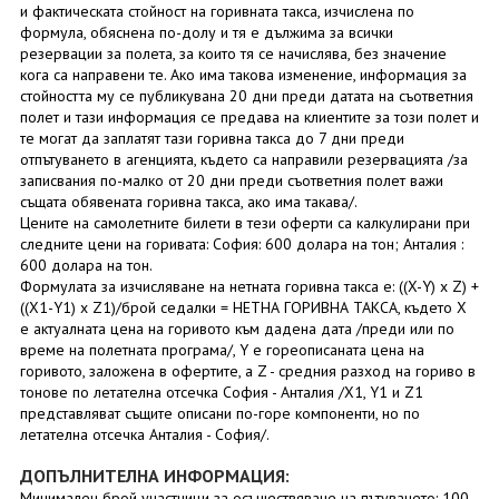
и фактическата стойност на горивната такса, изчислена по
формула, обяснена по-долу и тя е дължима за всички
резервации за полета, за които тя се начислява, без значение
кога са направени те. Ако има такова изменение, информация за
стойността му се публикувана 20 дни преди датата на съответния
полет и тази информация се предава на клиентите за този полет и
те могат да заплатят тази горивна такса до 7 дни преди
отпътуването в агенцията, където са направили резервацията /за
записвания по-малко от 20 дни преди съответния полет важи
същата обявената горивна такса, ако има такава/.
Цените на самолетните билети в тези оферти са калкулирани при
следните цени на горивата: София: 600 долара на тон; Анталия :
600 долара на тон.
Формулата за изчисляване на нетната горивна такса е: ((X-Y) x Z) +
((X1-Y1) x Z1)/брой седалки = НЕТНА ГОРИВНА ТАКСА, където X
е актуалната цена на горивото към дадена дата /преди или по
време на полетната програма/, Y е гореописаната цена на
горивото, заложена в офертите, а Z - средния разход на гориво в
тонове по летателна отсечка София - Анталия /X1, Y1 и Z1
представляват същите описани по-горе компоненти, но по
летателна отсечка Анталия - София/.
ДОПЪЛНИТЕЛНА ИНФОРМАЦИЯ:
Минимален брой участници за осъществяване на пътуването: 100.