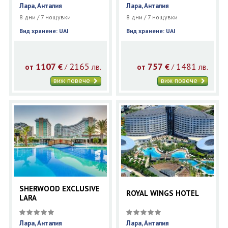
Лара, Анталия
Лара, Анталия
8 дни / 7 нощувки
8 дни / 7 нощувки
Вид хранене: UAI
Вид хранене: UAI
1107
2165
757
1481
€
лв.
€
лв.
/
/
от
от
виж повече
виж повече
SHERWOOD EXCLUSIVE
ROYAL WINGS HOTEL
LARA
Лара, Анталия
Лара, Анталия