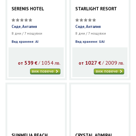
SERENIS HOTEL
STARLIGHT RESORT
Сиде, Анталия
Сиде, Анталия
8 дни / 7 нощувки
8 дни / 7 нощувки
Вид хранене: AI
Вид хранене: UAI
539
1054
1027
2009
€
лв.
€
лв.
/
/
от
от
виж повече
виж повече
SUNMELIA BEACH
CRYSTAL ADMIRAL