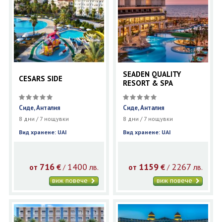
SEADEN QUALITY
CESARS SIDE
RESORT & SPA
Сиде, Анталия
Сиде, Анталия
8 дни / 7 нощувки
8 дни / 7 нощувки
Вид хранене: UAI
Вид хранене: UAI
716
1400
1159
2267
€
лв.
€
лв.
/
/
от
от
виж повече
виж повече