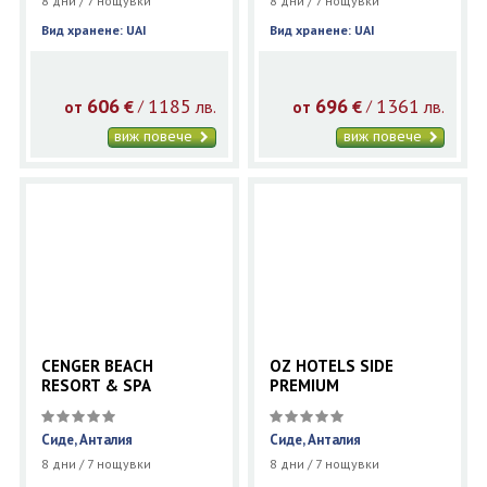
8 дни / 7 нощувки
8 дни / 7 нощувки
Вид хранене: UAI
Вид хранене: UAI
606
1185
696
1361
€
лв.
€
лв.
/
/
от
от
виж повече
виж повече
CENGER BEACH
OZ HOTELS SIDE
RESORT & SPA
PREMIUM
Сиде, Анталия
Сиде, Анталия
8 дни / 7 нощувки
8 дни / 7 нощувки