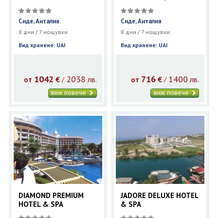
Ex.EUPHORIA PALM
BEACH RESORT/
Сиде, Анталия
Сиде, Анталия
8 дни / 7 нощувки
8 дни / 7 нощувки
Вид хранене: UAI
Вид хранене: UAI
1042
2038
716
1400
€
лв.
€
лв.
/
/
от
от
виж повече
виж повече
DIAMOND PREMIUM
JADORE DELUXE HOTEL
HOTEL & SPA
& SPA