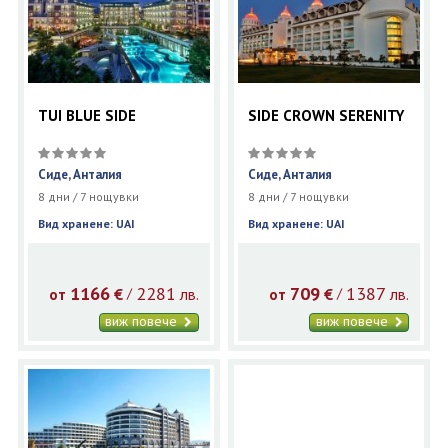
TUI BLUE SIDE
SIDE CROWN SERENITY
Сиде, Анталия
Сиде, Анталия
8 дни / 7 нощувки
8 дни / 7 нощувки
Вид хранене: UAI
Вид хранене: UAI
1166
2281
709
1387
€
лв.
€
лв.
/
/
от
от
виж повече
виж повече