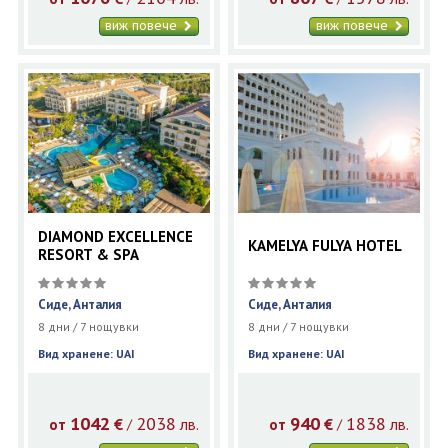
виж повече
виж повече
DIAMOND EXCELLENCE
KAMELYA FULYA HOTEL
RESORT & SPA
Сиде, Анталия
Сиде, Анталия
8 дни / 7 нощувки
8 дни / 7 нощувки
Вид хранене: UAI
Вид хранене: UAI
1042
2038
940
1838
€
лв.
€
лв.
/
/
от
от