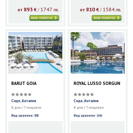
893
1747
810
1584
€
лв.
€
лв.
/
/
от
от
виж повече
виж повече
BARUT GOIA
ROYAL LUSSO SORGUN
Сиде, Анталия
Сиде, Анталия
8 дни / 7 нощувки
8 дни / 7 нощувки
Вид хранене: BB
Вид хранене: UAI