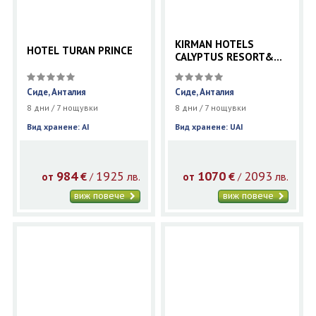
KIRMAN HOTELS
HOTEL TURAN PRINCE
CALYPTUS RESORT&
SPA
Сиде, Анталия
Сиде, Анталия
8 дни / 7 нощувки
8 дни / 7 нощувки
Вид хранене: AI
Вид хранене: UAI
984
1925
1070
2093
€
лв.
€
лв.
/
/
от
от
виж повече
виж повече