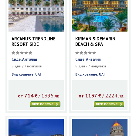
ARCANUS TRENDLINE
KIRMAN SIDEMARIN
RESORT SIDE
BEACH & SPA
Сиде, Анталия
Сиде, Анталия
8 дни / 7 нощувки
8 дни / 7 нощувки
Вид хранене: UAI
Вид хранене: UAI
714
1396
1137
2224
€
лв.
€
лв.
/
/
от
от
виж повече
виж повече