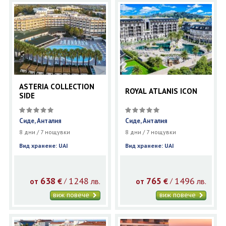
ASTERIA COLLECTION
ROYAL ATLANIS ICON
SIDE
Сиде, Анталия
Сиде, Анталия
8 дни / 7 нощувки
8 дни / 7 нощувки
Вид хранене: UAI
Вид хранене: UAI
638
1248
765
1496
€
лв.
€
лв.
/
/
от
от
виж повече
виж повече