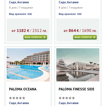
Сиде, Анталия
Сиде, Анталия
8 дни / 7 нощувки
8 дни / 7 нощувки
Вид хранене: UAI
Вид хранене: UAI
1182
2312
864
1690
€
лв.
€
лв.
/
/
от
от
виж повече
виж повече
PALOMA OCEANA
PALOMA FINESSE SIDE
Сиде, Анталия
Сиде, Анталия