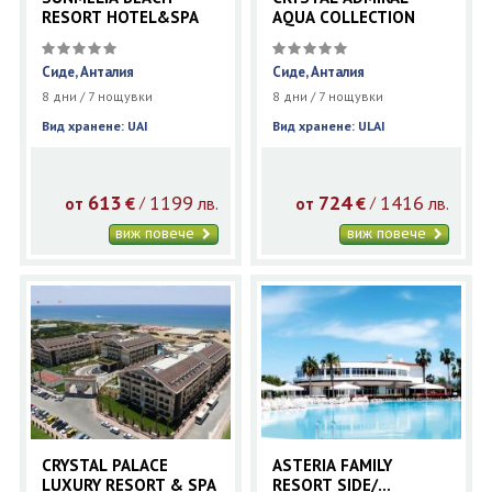
RESORT HOTEL&SPA
AQUA COLLECTION
Сиде, Анталия
Сиде, Анталия
8 дни / 7 нощувки
8 дни / 7 нощувки
Вид хранене: UAI
Вид хранене: ULAI
613
1199
724
1416
€
лв.
€
лв.
/
/
от
от
виж повече
виж повече
CRYSTAL PALACE
ASTERIA FAMILY
LUXURY RESORT & SPA
RESORT SIDE/