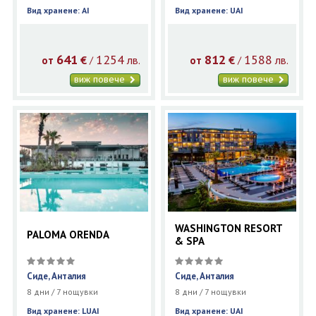
Вид хранене: AI
Вид хранене: UAI
641
1254
812
1588
€
лв.
€
лв.
/
/
от
от
виж повече
виж повече
WASHINGTON RESORT
PALOMA ORENDA
& SPA
Сиде, Анталия
Сиде, Анталия
8 дни / 7 нощувки
8 дни / 7 нощувки
Вид хранене: LUAI
Вид хранене: UAI