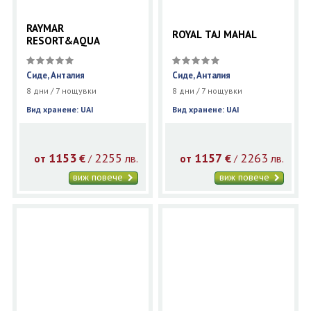
RAYMAR
ROYAL TAJ MAHAL
RESORT&AQUA
Сиде, Анталия
Сиде, Анталия
8 дни / 7 нощувки
8 дни / 7 нощувки
Вид хранене: UAI
Вид хранене: UAI
1153
2255
1157
2263
€
лв.
€
лв.
/
/
от
от
виж повече
виж повече