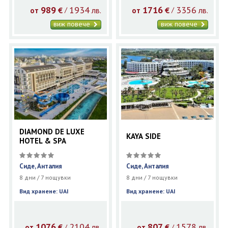
989
1934
1716
3356
€
лв.
€
лв.
/
/
от
от
виж повече
виж повече
DIAMOND DE LUXE
KAYA SIDE
HOTEL & SPA
Сиде, Анталия
Сиде, Анталия
8 дни / 7 нощувки
8 дни / 7 нощувки
Вид хранене: UAI
Вид хранене: UAI
1076
2104
807
1578
€
лв.
€
лв.
/
/
от
от