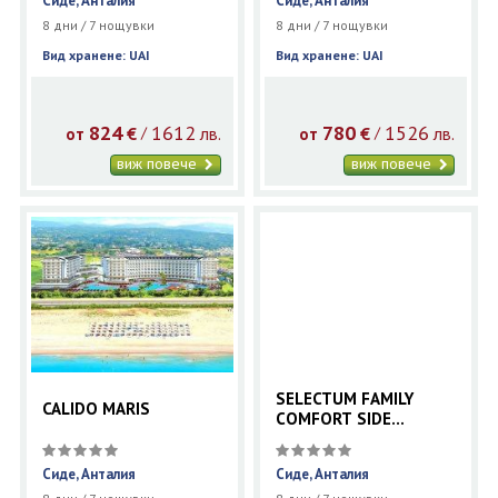
Сиде, Анталия
Сиде, Анталия
8 дни / 7 нощувки
8 дни / 7 нощувки
Вид хранене: UAI
Вид хранене: UAI
824
1612
780
1526
€
лв.
€
лв.
/
/
от
от
виж повече
виж повече
SELECTUM FAMILY
CALIDO MARIS
COMFORT SIDE
(EX.LYRA RESORT)
Сиде, Анталия
Сиде, Анталия