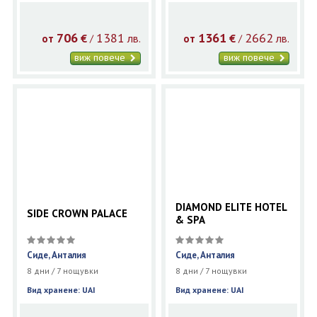
706
1381
1361
2662
€
лв.
€
лв.
/
/
от
от
виж повече
виж повече
DIAMOND ELITE HOTEL
SIDE CROWN PALACE
& SPA
Сиде, Анталия
Сиде, Анталия
8 дни / 7 нощувки
8 дни / 7 нощувки
Вид хранене: UAI
Вид хранене: UAI