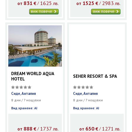
831
1625
1525
2983
€
лв.
€
лв.
/
/
от
от
виж повече
виж повече
DREAM WORLD AQUA
SEHER RESORT & SPA
HOTEL
Сиде, Анталия
Сиде, Анталия
8 дни / 7 нощувки
8 дни / 7 нощувки
Вид хранене: AI
Вид хранене: AI
888
1737
650
1271
€
лв.
€
лв.
/
/
от
от