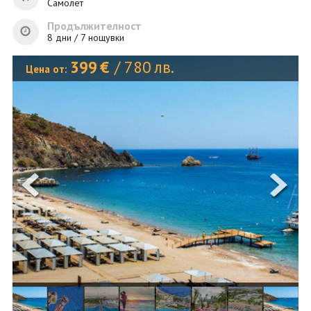
ОЩЕ
Самолет
Продължителност
ЗА НАС
КОНТАКТИ
8 дни / 7 нощувки
ФИРМЕНИ ДОКУМЕНТИ
399
€
/
780
лв.
Цена от:
0700 144 34
Запитване
ПОСЛЕДВАЙТЕ НИ