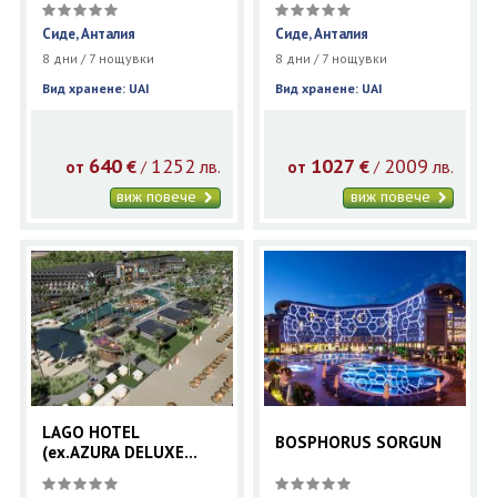
Сиде, Анталия
Сиде, Анталия
8 дни / 7 нощувки
8 дни / 7 нощувки
Вид хранене: UAI
Вид хранене: UAI
640
1252
1027
2009
€
лв.
€
лв.
/
/
от
от
виж повече
виж повече
LAGO HOTEL
BOSPHORUS SORGUN
(ex.AZURA DELUXE
SORGUN)