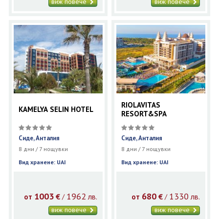
виж повече
виж повече
RIOLAVITAS
KAMELYA SELIN HOTEL
RESORT&SPA
Сиде, Анталия
Сиде, Анталия
8 дни / 7 нощувки
8 дни / 7 нощувки
Вид хранене: UAI
Вид хранене: UAI
1003
1962
680
1330
€
лв.
€
лв.
/
/
от
от
виж повече
виж повече