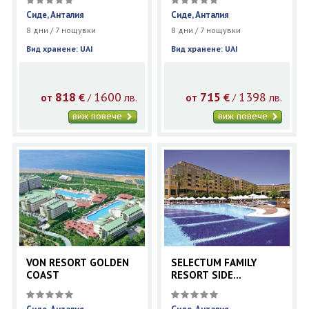
Сиде, Анталия
Сиде, Анталия
8 дни / 7 нощувки
8 дни / 7 нощувки
Вид хранене: UAI
Вид хранене: UAI
818
1600
715
1398
€
лв.
€
лв.
/
/
от
от
виж повече
виж повече
VON RESORT GOLDEN
SELECTUM FAMILY
COAST
RESORT SIDE
(EX.SILENCE BEACH
RESORT)