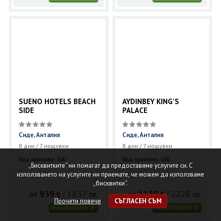
SUENO HOTELS BEACH
AYDINBEY KING'S
SIDE
PALACE
Сиде, Анталия
Сиде, Анталия
8 дни / 7 нощувки
8 дни / 7 нощувки
Вид хранене: UAI
Вид хранене: UAI
„Бисквитките“ ни помагат да предоставяме услугите си. С
използването на услугите ни приемате, че можем да използваме
„бисквитки“.
939
1837
1139
2228
€
лв.
€
лв.
/
/
от
от
Прочети повече
СЪГЛАСЕН СЪМ
виж повече
виж повече