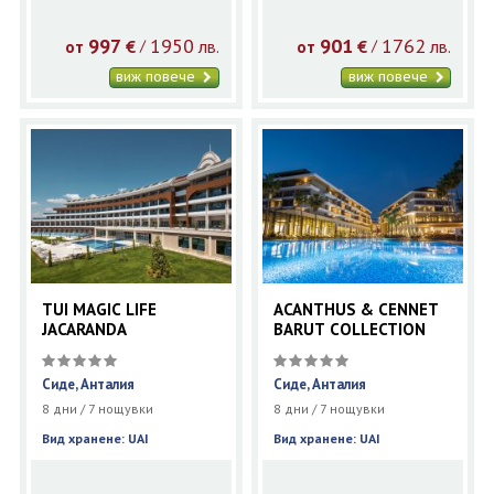
997
1950
901
1762
€
лв.
€
лв.
/
/
от
от
виж повече
виж повече
TUI MAGIC LIFE
ACANTHUS & CENNET
JACARANDA
BARUT COLLECTION
Сиде, Анталия
Сиде, Анталия
8 дни / 7 нощувки
8 дни / 7 нощувки
Вид хранене: UAI
Вид хранене: UAI