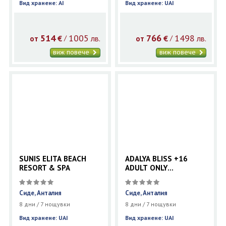
Вид хранене: AI
Вид хранене: UAI
514
1005
766
1498
€
лв.
€
лв.
/
/
от
от
виж повече
виж повече
SUNIS ELITA BEACH
ADALYA BLISS +16
RESORT & SPA
ADULT ONLY
(EX.ADALYA RESORT &
SPA)
Сиде, Анталия
Сиде, Анталия
8 дни / 7 нощувки
8 дни / 7 нощувки
Вид хранене: UAI
Вид хранене: UAI