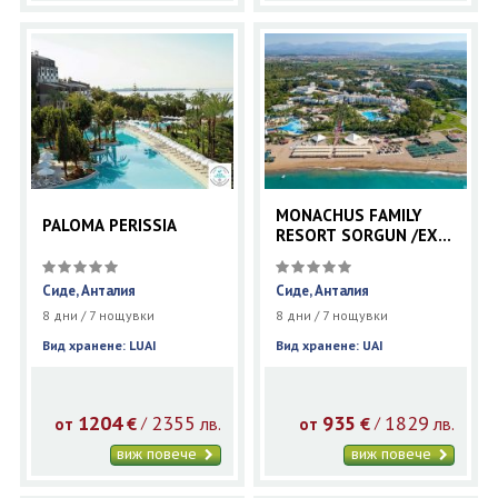
MONACHUS FAMILY
PALOMA PERISSIA
RESORT SORGUN /EX.
SEVEN SEAS HOTEL
BLUE
Сиде, Анталия
Сиде, Анталия
8 дни / 7 нощувки
8 дни / 7 нощувки
Вид хранене: LUAI
Вид хранене: UAI
1204
2355
935
1829
€
лв.
€
лв.
/
/
от
от
виж повече
виж повече