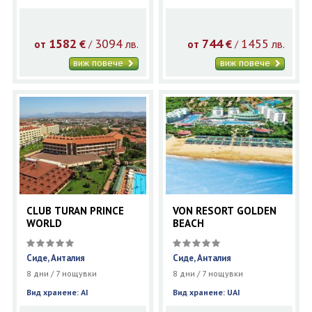
1582
3094
744
1455
€
лв.
€
лв.
/
/
от
от
виж повече
виж повече
CLUB TURAN PRINCE
VON RESORT GOLDEN
WORLD
BEACH
Сиде, Анталия
Сиде, Анталия
8 дни / 7 нощувки
8 дни / 7 нощувки
Вид хранене: AI
Вид хранене: UAI