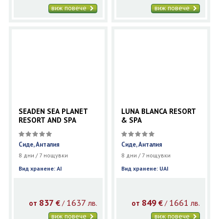
виж повече
виж повече
SEADEN SEA PLANET
LUNA BLANCA RESORT
RESORT AND SPA
& SPA
Сиде, Анталия
Сиде, Анталия
8 дни / 7 нощувки
8 дни / 7 нощувки
Вид хранене: AI
Вид хранене: UAI
837
1637
849
1661
€
лв.
€
лв.
/
/
от
от
виж повече
виж повече