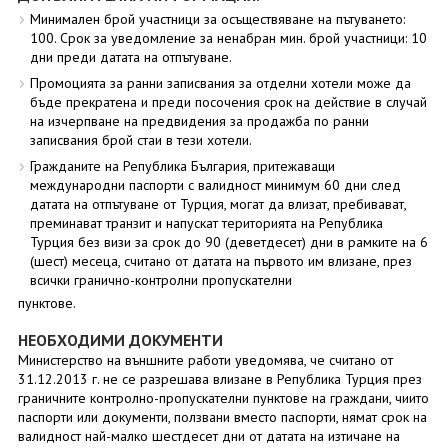
Минимален брой участници за осъществяване на пътуването:
100. Срок за уведомление за ненабран мин. брой участници: 10
дни преди датата на отпътуване.
Промоцията за ранни записвания за отделни хотели може да
бъде прекратена и преди посочения срок на действие в случай
на изчерпване на предвидения за продажба по ранни
записвания брой стаи в тези хотели.
Гражданите на Република България, притежаващи
международни паспорти с валидност минимум 60 дни след
датата на отпътуване от Турция, могат да влизат, пребивават,
преминават транзит и напускат територията на Република
Турция без визи за срок до 90 (деветдесет) дни в рамките на 6
(шест) месеца, считано от датата на първото им влизане, през
всички гранично-контролни пропускателни
пунктове.
НЕОБХОДИМИ ДОКУМЕНТИ
Министерство на външните работи уведомява, че считано от
31.12.2013 г. не се разрешава влизане в Република Турция през
граничните контролно-пропускателни пунктове на граждани, чиито
паспорти или документи, ползвани вместо паспорти, нямат срок на
валидност най-малко шестдесет дни от датата на изтичане на