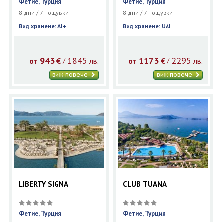
Фетие, Турция
Фетие, Турция
8 дни / 7 нощувки
8 дни / 7 нощувки
Вид хранене: AI+
Вид хранене: UAI
943
1845
1173
2295
€
лв.
€
лв.
/
/
от
от
виж повече
виж повече
LIBERTY SIGNA
CLUB TUANA
Фетие, Турция
Фетие, Турция