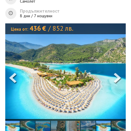
ОЩЕ
Самолет
Продължителност
ЗА НАС
КОНТАКТИ
8 дни / 7 нощувки
ФИРМЕНИ ДОКУМЕНТИ
436
€
/
852
лв.
Цена от:
0700 144 34
Запитване
ПОСЛЕДВАЙТЕ НИ