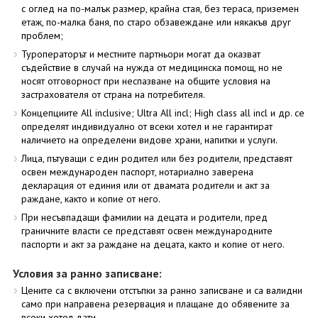
с оглед на по-малък размер, крайна стая, без тераса, приземен
етаж, по-малка баня, по старо обзавеждане или някакъв друг
проблем;
Туроператорът и местните партньори могат да оказват
съдействие в случай на нужда от медицинска помощ, но не
носят отговорност при неспазване на общите условия на
застрахователя от страна на потребителя.
Концепциите All inclusive; Ultra All incl; High class all incl и др. се
определят индивидуално от всеки хотел и не гарантират
наличието на определени видове храни, напитки и услуги.
Лица, пътуващи с един родител или без родители, представят
освен международен паспорт, нотариално заверена
декларация от единия или от двамата родители и акт за
раждане, както и копие от него.
При несъвпадащи фамилии на децата и родители, пред
граничните власти се представят освен международните
паспорти и акт за раждане на децата, както и копие от него.
Условия за ранно записване:
Цените са с включени отстъпки за ранно записване и са валидни
само при направена резервация и плащане до обявените за
всеки хотел дати.