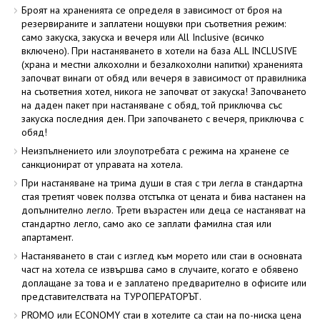
Броят на храненията се определя в зависимост от броя на
резервираните и заплатени нощувки при съответния режим:
само закуска, закуска и вечеря или All Inclusive (всичко
включено). При настаняването в хотели на база ALL INCLUSIVE
(храна и местни алкохолни и безалкохолни напитки) храненията
започват винаги от обяд или вечеря в зависимост от правилника
на съответния хотел, никога не започват от закуска! Започването
на даден пакет при настаняване с обяд, той приключва със
закуска последния ден. При започването с вечеря, приключва с
обяд!
Неизпълнението или злоупотребата с режима на хранене се
санкционират от управата на хотела.
При настаняване на трима души в стая с три легла в стандартна
стая третият човек ползва отстъпка от цената и бива настанен на
допълнително легло. Трети възрастен или деца се настаняват на
стандартно легло, само ако се заплати фамилна стая или
апартамент.
Настаняването в стаи с изглед към морето или стаи в основната
част на хотела се извършва само в случаите, когато е обявено
доплащане за това и е заплатено предварително в офисите или
представителствата на ТУРОПЕРАТОРЪТ.
PROMO или ECONOMY стаи в хотелите са стаи на по-ниска цена