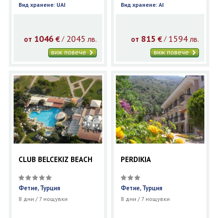
Вид хранене: UAI
Вид хранене: AI
1046
2045
815
1594
€
лв.
€
лв.
/
/
от
от
виж повече
виж повече
CLUB BELCEKIZ BEACH
PERDIKIA
Фетие, Турция
Фетие, Турция
8 дни / 7 нощувки
8 дни / 7 нощувки