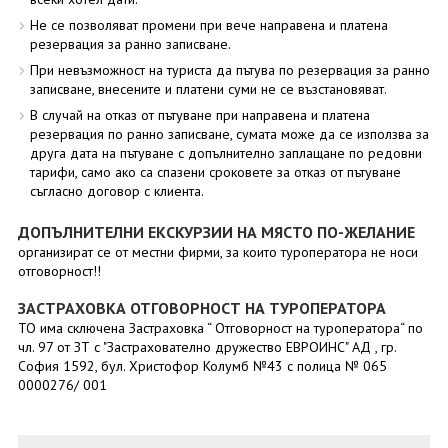
Не се позволяват промени при вече направена и платена
резервация за ранно записване.
При невъзможност на туриста да пътува по резервация за ранно
записване, внесените и платени суми не се възстановяват.
В случай на отказ от пътуване при направена и платена
резервация по ранно записване, сумата може да се използва за
друга дата на пътуване с допълнително заплащане по редовни
тарифи, само ако са спазени сроковете за отказ от пътуване
съгласно договор с клиента.
ДОПЪЛНИТЕЛНИ ЕКСКУРЗИИ НА МЯСТО ПО-ЖЕЛАНИЕ
организират се от местни фирми, за които туроператора не носи
отговорност!!
ЗАСТРАХОВКА ОТГОВОРНОСТ НА ТУРОПЕРАТОРА
ТО има сключена Застраховка “ Отговорност на туроператора“ по
чл. 97 от ЗТ с "Застрахователно дружество ЕВРОИНС" АД , гр.
София 1592, бул. Христофор Колумб №43 с полица № 065
0000276/ 001