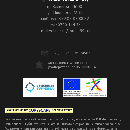
гр. Велинград 4600,
ул. Пионерска №35
моб.тел: +359 88 8700082
тел.: 0700 144 34
e-mail:velingrad@orient99.com
Лиценз № РК-01-74587
Застраховка "Отговорност на
Туроператора" № 0650000276
Всички текстове и изображения в този сайт са под закрила на ЗАПСП.Използването,
копирането и публикуването на част или цялото съдържание на сайта е забранено.
Уважаеми клиенти, информацията публикувана на този сайт е с информационна и