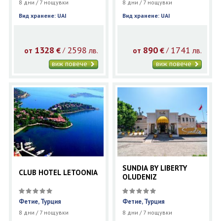
8 дни / 7 нощувки
8 дни / 7 нощувки
Вид хранене: UAI
Вид хранене: UAI
1328
2598
890
1741
€
лв.
€
лв.
/
/
от
от
виж повече
виж повече
SUNDIA BY LIBERTY
CLUB HOTEL LETOONIA
OLUDENIZ
Фетие, Турция
Фетие, Турция
8 дни / 7 нощувки
8 дни / 7 нощувки