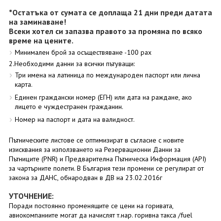
*Остатъка от сумата се доплаща 21 дни преди датата
на заминаване!
Всеки хотел си запазва правото за промяна по всяко
време на цените.
Минимален брой за осъществяване -100 рах
2.Необходими данни за всички пътуващи:
Три имена на латиница по международен паспорт или лична
карта.
Единен граждански номер (ЕГН) или дата на раждане, ако
лицето е чуждестранен гражданин.
Номер на паспорт и дата на валидност.
Пътническите листове се оптимизират в съгласие с новите
изисквания за използването на Резервационни Данни за
Пътниците (PNR) и Предварителна Пътническа Информация (API)
за чартърните полети. В България тези промени се регулират от
закона за ДАНС, обнародван в ДВ на 23.02.2016г
УТОЧНЕНИЕ:
Поради постоянно променящите се цени на горивата,
авиокомпаниите могат да начислят т.нар. горивна такса /fuel