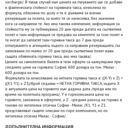
surcharge/. В такъв случай към цената на пътуването ще се добави
и фактическата стойност на горивната такса, изчислена по
формула, обяснена по-долу и тя е дължима за всички
резервации за полета, за които тя се начислява, без значение
кога са направени те. Ако има такова изменение, информация за
стойността му се публикувана 20 дни преди датата на съответния
полет и тази информация се предава на клиентите за този полет и
те могат да заплатят тази горивна такса до 7 дни преди
отпътуването в агенцията, където са направили резервацията /за
записвания по-малко от 20 дни преди съответния полет важи
същата обявената горивна такса, ако има такава/.
Цените на самолетните билети в тези оферти са калкулирани при
следните цени на горивата: София: 600 долара на тон; Милас :
600 долара на тон.
Формулата за изчисляване на нетната горивна такса е: ((X-Y) x Z) +
((X1-Y1) x Z1)/брой седалки = НЕТНА ГОРИВНА ТАКСА, където X
е актуалната цена на горивото към дадена дата /преди или по
време на полетната програма/, Y е гореописаната цена на
горивото, заложена в офертите, а Z - средния разход на гориво в
тонове по летателна отсечка София - Милас /X1, Y1 и Z1
представляват същите описани по-горе компоненти, но по
летателна отсечка Милас - София/.
ДОПЪЛНИТЕЛНА ИНФОРМАЦИЯ: