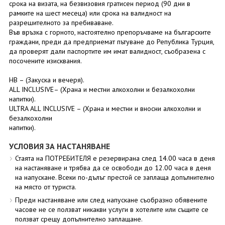
срока на визата, на безвизовия гратисен период (90 дни в
рамките на шест месеца) или срока на валидност на
разрешителното за пребиваване.
Във връзка с горното, настоятелно препоръчваме на българските
граждани, преди да предприемат пътуване до Република Турция,
да проверят дали паспортите им имат валидност, съобразена с
посочените изисквания.
HB – (Закуска и вечеря).
ALL INCLUSIVE– (Храна и местни алкохолни и безалкохолни
напитки).
ULTRA ALL INCLUSIVE – (Храна и местни и вносни алкохолни и
безалкохолни
напитки).
УСЛОВИЯ ЗА НАСТАНЯВАНЕ
Стаята на ПОТРЕБИТЕЛЯ е резервирана след 14.00 часа в деня
на настаняване и трябва да се освободи до 12.00 часа в деня
на напускане. Всеки по-дълъг престой се заплаща допълнително
на място от туриста.
Преди настаняване или след напускане съобразно обявените
часове не се ползват никакви услуги в хотелите или същите се
ползват срещу допълнително заплащане.