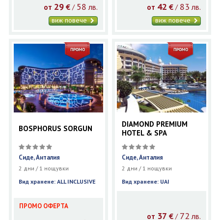
29
58
42
83
€
лв.
€
лв.
/
/
от
от
виж повече
виж повече
DIAMOND PREMIUM
BOSPHORUS SORGUN
HOTEL & SPA
Сиде, Анталия
Сиде, Анталия
2 дни / 1 нощувки
2 дни / 1 нощувки
Вид хранене: ALL INCLUSIVE
Вид хранене: UAI
ПРОМО ОФЕРТА
37
72
€
лв.
/
от