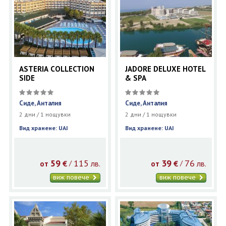
ASTERIA COLLECTION
JADORE DELUXE HOTEL
SIDE
& SPA
Сиде, Анталия
Сиде, Анталия
2 дни / 1 нощувки
2 дни / 1 нощувки
Вид хранене: UAI
Вид хранене: UAI
59
115
39
76
€
лв.
€
лв.
/
/
от
от
виж повече
виж повече