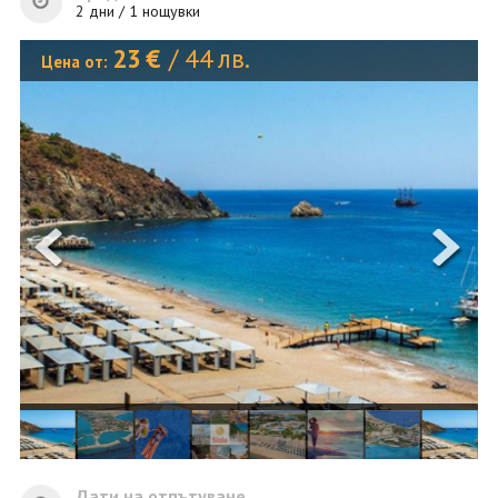
ОЩЕ
2 дни / 1 нощувки
ЗА НАС
КОНТАКТИ
23
€
/
44
лв.
Цена от:
ФИРМЕНИ ДОКУМЕНТИ
0700 144 34
Запитване
ПОСЛЕДВАЙТЕ НИ
Дати на отпътуване