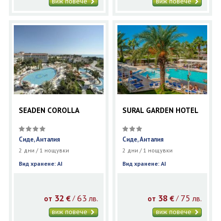
виж повече
виж повече
SEADEN COROLLA
SURAL GARDEN HOTEL
Сиде, Анталия
Сиде, Анталия
2 дни / 1 нощувки
2 дни / 1 нощувки
Вид хранене: AI
Вид хранене: AI
32
63
38
75
€
лв.
€
лв.
/
/
от
от
виж повече
виж повече