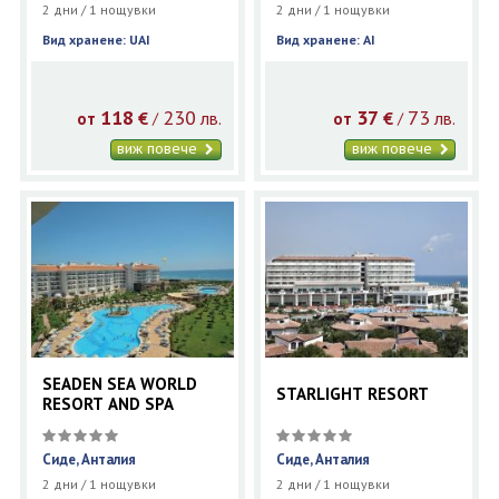
2 дни / 1 нощувки
2 дни / 1 нощувки
Вид хранене: UAI
Вид хранене: AI
118
230
37
73
€
лв.
€
лв.
/
/
от
от
виж повече
виж повече
SEADEN SEA WORLD
STARLIGHT RESORT
RESORT AND SPA
Сиде, Анталия
Сиде, Анталия
2 дни / 1 нощувки
2 дни / 1 нощувки