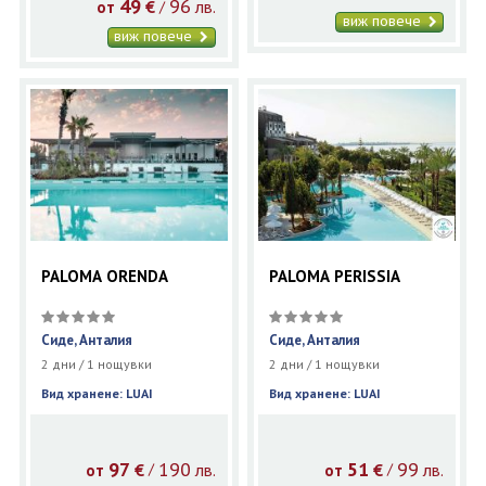
49
96
€
лв.
/
от
виж повече
виж повече
PALOMA ORENDA
PALOMA PERISSIA
Сиде, Анталия
Сиде, Анталия
2 дни / 1 нощувки
2 дни / 1 нощувки
Вид хранене: LUAI
Вид хранене: LUAI
97
190
51
99
€
лв.
€
лв.
/
/
от
от