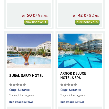
50
98
42
82
€
лв.
€
лв.
/
/
от
от
виж повече
виж повече
ARNOR DELUXE
SURAL SARAY HOTEL
HOTEL&SPA
Сиде, Анталия
Сиде, Анталия
2 дни / 1 нощувки
2 дни / 1 нощувки
Вид хранене: UAI
Вид хранене: UAI