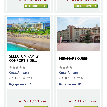
виж повече
виж повече
SELECTUM FAMILY
MIRAMARE QUEEN
COMFORT SIDE
(EX.LYRA RESORT)
Сиде, Анталия
Сиде, Анталия
2 дни / 1 нощувки
2 дни / 1 нощувки
Вид хранене: UAI
Вид хранене: UAI
58
113
78
153
€
лв.
€
лв.
/
/
от
от