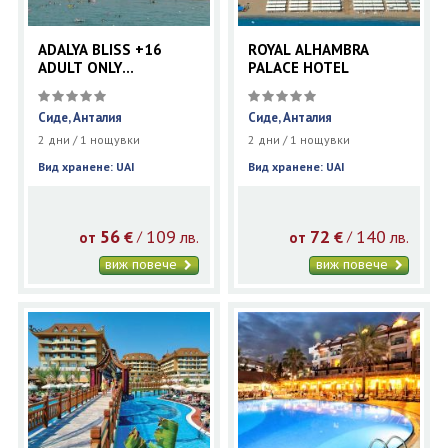
ADALYA BLISS +16
ROYAL ALHAMBRA
ADULT ONLY
PALACE HOTEL
(EX.ADALYA RESORT &
SPA)
Сиде, Анталия
Сиде, Анталия
2 дни / 1 нощувки
2 дни / 1 нощувки
Вид хранене: UAI
Вид хранене: UAI
56
109
72
140
€
лв.
€
лв.
/
/
от
от
виж повече
виж повече