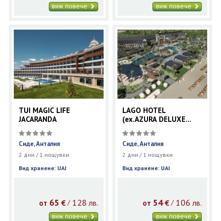
виж повече
виж повече
TUI MAGIC LIFE
LAGO HOTEL
JACARANDA
(ex.AZURA DELUXE
SORGUN)
Сиде, Анталия
Сиде, Анталия
2 дни / 1 нощувки
2 дни / 1 нощувки
Вид хранене: UAI
Вид хранене: UAI
65
128
54
106
€
лв.
€
лв.
/
/
от
от
виж повече
виж повече