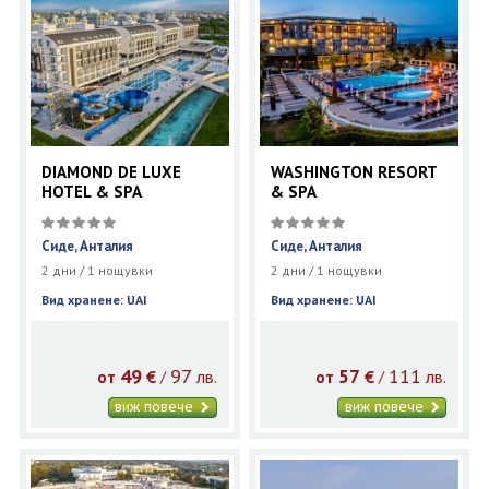
DIAMOND DE LUXE
WASHINGTON RESORT
HOTEL & SPA
& SPA
Сиде, Анталия
Сиде, Анталия
2 дни / 1 нощувки
2 дни / 1 нощувки
Вид хранене: UAI
Вид хранене: UAI
49
97
57
111
€
лв.
€
лв.
/
/
от
от
виж повече
виж повече