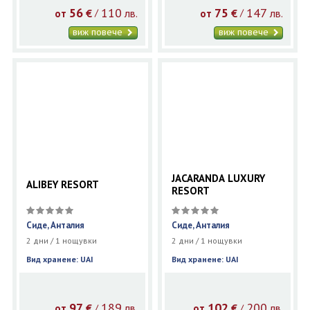
56
110
75
147
€
лв.
€
лв.
/
/
от
от
виж повече
виж повече
JACARANDA LUXURY
ALIBEY RESORT
RESORT
Сиде, Анталия
Сиде, Анталия
2 дни / 1 нощувки
2 дни / 1 нощувки
Вид хранене: UAI
Вид хранене: UAI
97
189
102
200
€
лв.
€
лв.
/
/
от
от