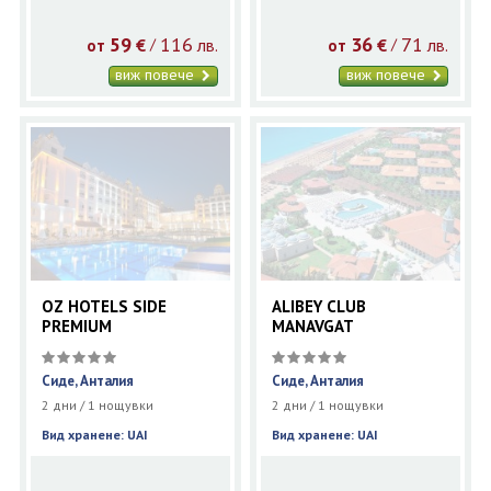
59
116
36
71
€
лв.
€
лв.
/
/
от
от
виж повече
виж повече
OZ HOTELS SIDE
ALIBEY CLUB
PREMIUM
MANAVGAT
Сиде, Анталия
Сиде, Анталия
2 дни / 1 нощувки
2 дни / 1 нощувки
Вид хранене: UAI
Вид хранене: UAI