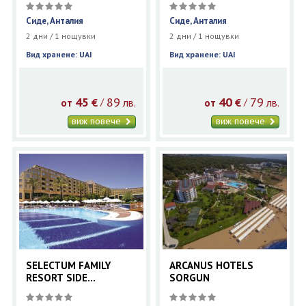
Сиде, Анталия
Сиде, Анталия
2 дни / 1 нощувки
2 дни / 1 нощувки
Вид хранене: UAI
Вид хранене: UAI
45
89
40
79
€
лв.
€
лв.
/
/
от
от
виж повече
виж повече
SELECTUM FAMILY
ARCANUS HOTELS
RESORT SIDE
SORGUN
(EX.SILENCE BEACH
RESORT)