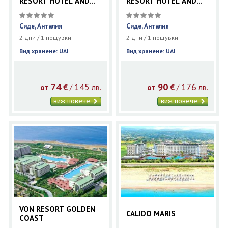
RESORT HOTEL AND
RESORT HOTEL AND
SPA
SPA
Сиде, Анталия
Сиде, Анталия
2 дни / 1 нощувки
2 дни / 1 нощувки
Вид хранене: UAI
Вид хранене: UAI
74
145
90
176
€
лв.
€
лв.
/
/
от
от
виж повече
виж повече
VON RESORT GOLDEN
CALIDO MARIS
COAST