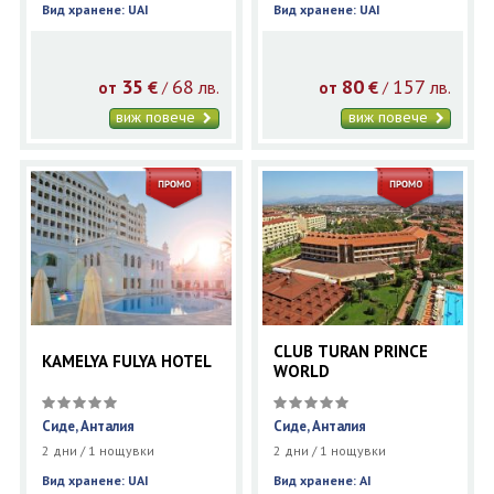
Вид хранене: UAI
Вид хранене: UAI
35
68
80
157
€
лв.
€
лв.
/
/
от
от
виж повече
виж повече
CLUB TURAN PRINCE
KAMELYA FULYA HOTEL
WORLD
Сиде, Анталия
Сиде, Анталия
2 дни / 1 нощувки
2 дни / 1 нощувки
Вид хранене: UAI
Вид хранене: AI