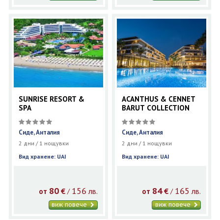
SUNRISE RESORT &
ACANTHUS & CENNET
SPA
BARUT COLLECTION
Сиде, Анталия
Сиде, Анталия
2 дни / 1 нощувки
2 дни / 1 нощувки
Вид хранене: UAI
Вид хранене: UAI
80
156
84
165
€
лв.
€
лв.
/
/
от
от
виж повече
виж повече