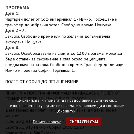
ПРОГРАМА:
Ден 1:
Чартърен полет от София/Терминал 1 - Измир. Посрещане и
трансфер до избрания хотел. Свободно време. Нощувка.
Ден 2 - 7:
Закуска. Свободно време или по желание допълнителна
екскурзия. Нощувка.
Ден 8:
Закуска. Освобождаване на стаите до 12:00ч. Багажът може да
бъде оставен за съхранение в стая около рецепцията,
предназначена за това. Свободно време. Трансфер до летище
Измир и полет за София, Терминал 1.
ПОЛЕТ ОТ СОФИЯ ДО ЛЕТИЩЕ ИЗМИР:
ПРИМЕРНА ПОЛЕТНА ИНФОРМАЦИЯ КУШАДАСЪ С ПОЛЕТ ОТ
СОФИЯ ДО ЛЕТИЩЕ ИЗМИР В ДЕН СЪБОТА
„Бисквитките“ ни помагат да предоставяме услугите си. С
използването на услугите ни приемате, че можем да използваме
Дата: Номер на полет: Направление: Час на излитане: Час на
„бисквитки“.
кацане:
Събота XQ 819 София - Измир 13:10 14:30
Прочети повече
СЪГЛАСЕН СЪМ
Събота XQ 818 Измир - София 10:50 12:20
Авиокомпания: Sun Express