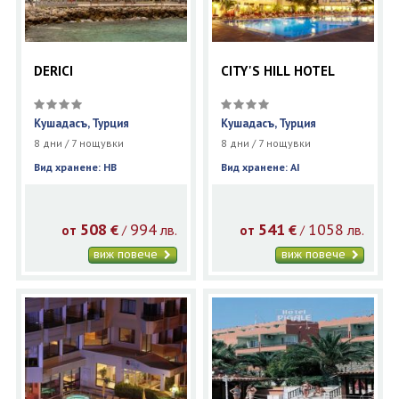
DERICI
CITY'S HILL HOTEL
Кушадасъ, Турция
Кушадасъ, Турция
8 дни / 7 нощувки
8 дни / 7 нощувки
Вид хранене: HB
Вид хранене: AI
508
994
541
1058
€
лв.
€
лв.
/
/
от
от
виж повече
виж повече