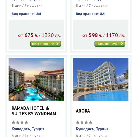
8 дни / 7 нощувки
8 дни / 7 нощувки
Вид хранене: UAI
Вид хранене: UAI
675
1320
598
1170
€
лв.
€
лв.
/
/
от
от
виж повече
виж повече
RAMADA HOTEL &
ARORA
SUITES BY WYNDHAM
KUSADASI
Кушадасъ, Турция
Кушадасъ, Турция
8 дни / 7 нощувки
8 дни / 7 нощувки