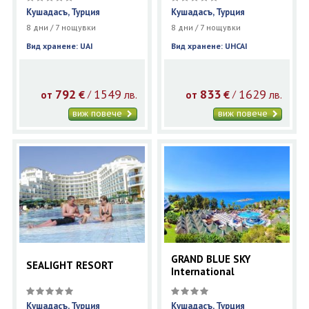
Кушадасъ, Турция
Кушадасъ, Турция
8 дни / 7 нощувки
8 дни / 7 нощувки
Вид хранене: UAI
Вид хранене: UHCAI
792
1549
833
1629
€
лв.
€
лв.
/
/
от
от
виж повече
виж повече
GRAND BLUE SKY
SEALIGHT RESORT
International
Кушадасъ, Турция
Кушадасъ, Турция