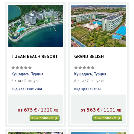
TUSAN BEACH RESORT
GRAND BELISH
Кушадасъ, Турция
Кушадасъ, Турция
8 дни / 7 нощувки
8 дни / 7 нощувки
Вид хранене: 24AI
Вид хранене: AI
675
1320
563
1101
€
лв.
€
лв.
/
/
от
от
виж повече
виж повече