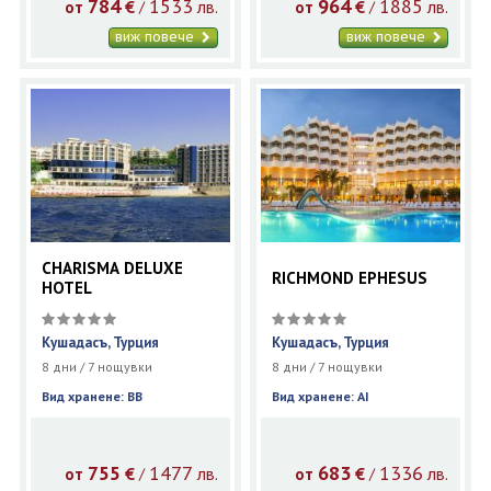
784
1533
964
1885
€
лв.
€
лв.
/
/
от
от
виж повече
виж повече
CHARISMA DELUXE
RICHMOND EPHESUS
HOTEL
Кушадасъ, Турция
Кушадасъ, Турция
8 дни / 7 нощувки
8 дни / 7 нощувки
Вид хранене: BB
Вид хранене: AI
755
1477
683
1336
€
лв.
€
лв.
/
/
от
от