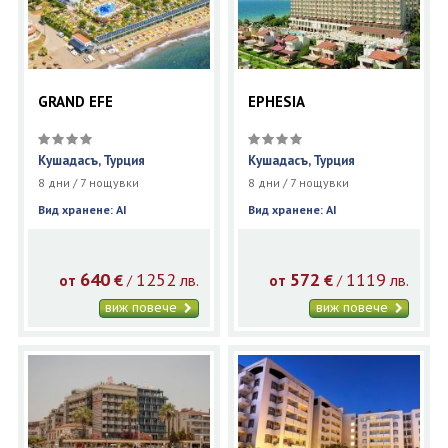
GRAND EFE
EPHESIA
Кушадасъ, Турция
Кушадасъ, Турция
8 дни / 7 нощувки
8 дни / 7 нощувки
Вид хранене: AI
Вид хранене: AI
640
1252
572
1119
€
лв.
€
лв.
/
/
от
от
виж повече
виж повече