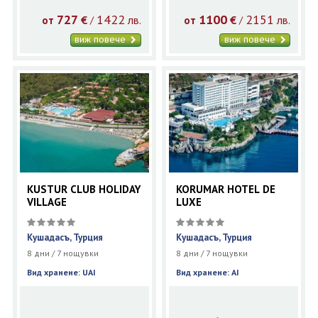
727
1422
1100
2151
€
лв.
€
лв.
/
/
от
от
виж повече
виж повече
KUSTUR CLUB HOLIDAY
KORUMAR HOTEL DE
VILLAGE
LUXE
Кушадасъ, Турция
Кушадасъ, Турция
8 дни / 7 нощувки
8 дни / 7 нощувки
Вид хранене: UAI
Вид хранене: AI