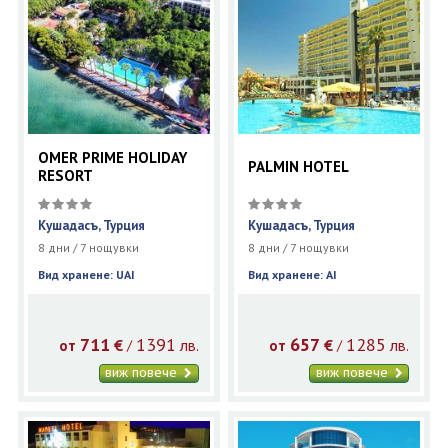
OMER PRIME HOLIDAY
PALMIN HOTEL
RESORT
Кушадасъ, Турция
Кушадасъ, Турция
8 дни / 7 нощувки
8 дни / 7 нощувки
Вид хранене: UAI
Вид хранене: AI
711
1391
657
1285
€
лв.
€
лв.
/
/
от
от
виж повече
виж повече