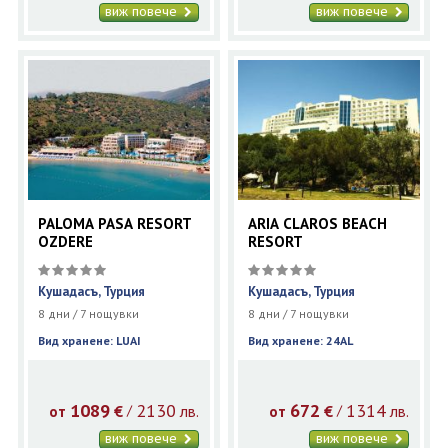
виж повече
виж повече
PALOMA PASA RESORT
ARIA CLAROS BEACH
OZDERE
RESORT
Кушадасъ, Турция
Кушадасъ, Турция
8 дни / 7 нощувки
8 дни / 7 нощувки
Вид хранене: LUAI
Вид хранене: 24AL
1089
2130
672
1314
€
лв.
€
лв.
/
/
от
от
виж повече
виж повече