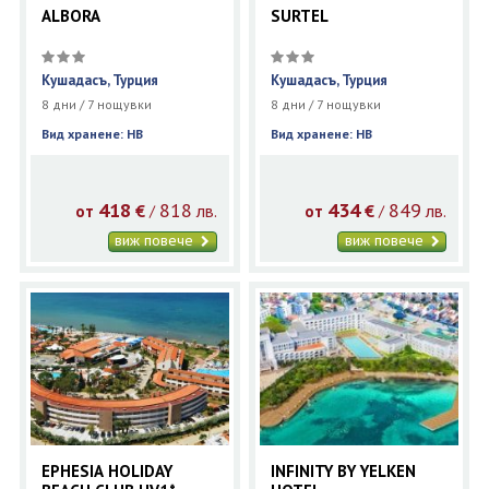
ALBORA
SURTEL
Кушадасъ, Турция
Кушадасъ, Турция
8 дни / 7 нощувки
8 дни / 7 нощувки
Вид хранене: HB
Вид хранене: HB
418
818
434
849
€
лв.
€
лв.
/
/
от
от
виж повече
виж повече
EPHESIA HOLIDAY
INFINITY BY YELKEN