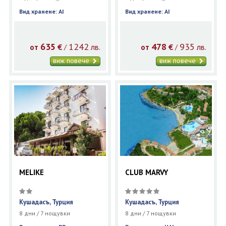
Вид хранене: AI
Вид хранене: AI
635
1242
478
935
€
лв.
€
лв.
/
/
от
от
виж повече
виж повече
MELIKE
CLUB MARVY
Кушадасъ, Турция
Кушадасъ, Турция
8 дни / 7 нощувки
8 дни / 7 нощувки