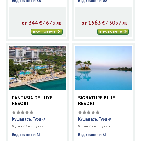
Вид хранене: BB
Вид хранене: UAI
344
673
1563
3057
€
лв.
€
лв.
/
/
от
от
виж повече
виж повече
FANTASIA DE LUXE
SIGNATURE BLUE
RESORT
RESORT
Кушадасъ, Турция
Кушадасъ, Турция
8 дни / 7 нощувки
8 дни / 7 нощувки
Вид хранене: AI
Вид хранене: AI