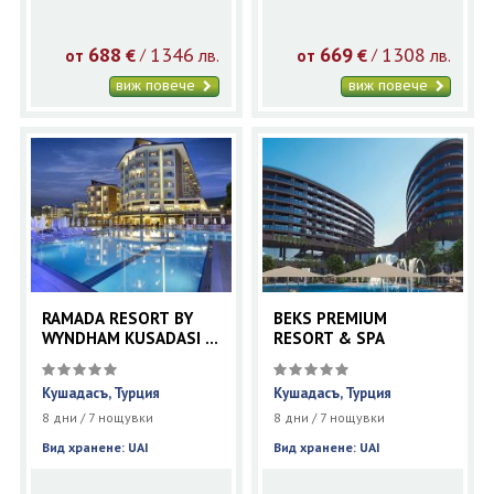
688
1346
669
1308
€
лв.
€
лв.
/
/
от
от
виж повече
виж повече
RAMADA RESORT BY
BEKS PREMIUM
WYNDHAM KUSADASI &
RESORT & SPA
GOLF
Кушадасъ, Турция
Кушадасъ, Турция
8 дни / 7 нощувки
8 дни / 7 нощувки
Вид хранене: UAI
Вид хранене: UAI