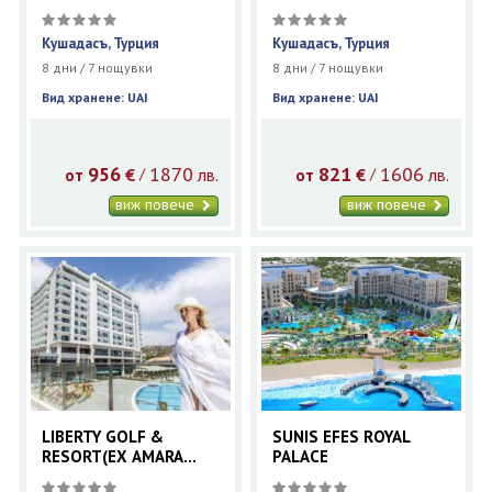
SPA
Кушадасъ, Турция
Кушадасъ, Турция
8 дни / 7 нощувки
8 дни / 7 нощувки
Вид хранене: UAI
Вид хранене: UAI
956
1870
821
1606
€
лв.
€
лв.
/
/
от
от
виж повече
виж повече
LIBERTY GOLF &
SUNIS EFES ROYAL
RESORT(EX AMARA
PALACE
SEALIGHT ELITE)