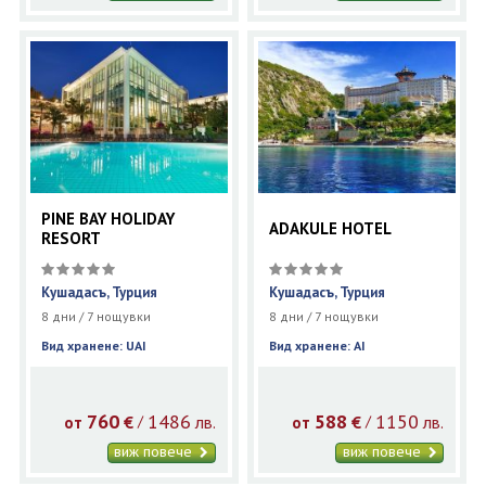
PINE BAY HOLIDAY
ADAKULE HOTEL
RESORT
Кушадасъ, Турция
Кушадасъ, Турция
8 дни / 7 нощувки
8 дни / 7 нощувки
Вид хранене: UAI
Вид хранене: AI
760
1486
588
1150
€
лв.
€
лв.
/
/
от
от
виж повече
виж повече