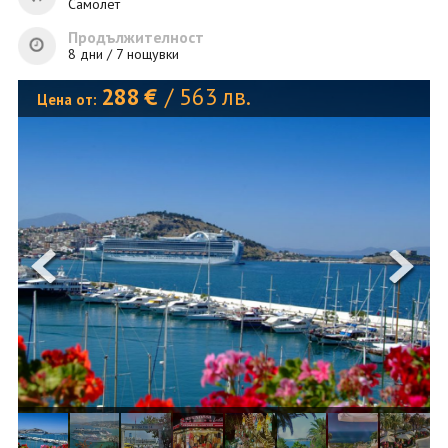
ОЩЕ
Самолет
Продължителност
ЗА НАС
КОНТАКТИ
8 дни / 7 нощувки
ФИРМЕНИ ДОКУМЕНТИ
288
€
/
563
лв.
Цена от:
0700 144 34
Запитване
ПОСЛЕДВАЙТЕ НИ