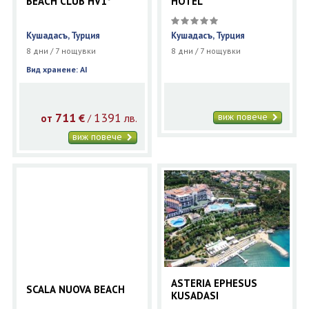
BEACH CLUB HV1*
HOTEL
Кушадасъ, Турция
Кушадасъ, Турция
8 дни / 7 нощувки
8 дни / 7 нощувки
Вид хранене: AI
711
1391
виж повече
€
лв.
/
от
виж повече
ASTERIA EPHESUS
SCALA NUOVA BEACH
KUSADASI