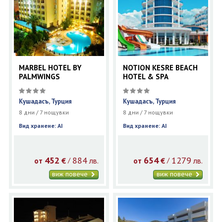
MARBEL HOTEL BY
NOTION KESRE BEACH
PALMWINGS
HOTEL & SPA
Кушадасъ, Турция
Кушадасъ, Турция
8 дни / 7 нощувки
8 дни / 7 нощувки
Вид хранене: AI
Вид хранене: AI
452
884
654
1279
€
лв.
€
лв.
/
/
от
от
виж повече
виж повече