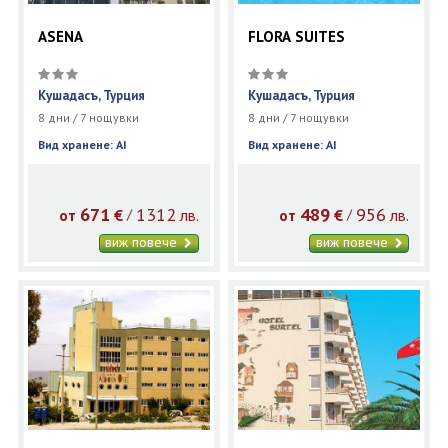
ASENA
FLORA SUITES
Кушадасъ, Турция
Кушадасъ, Турция
8 дни / 7 нощувки
8 дни / 7 нощувки
Вид хранене: AI
Вид хранене: AI
671
1312
489
956
€
лв.
€
лв.
/
/
от
от
виж повече
виж повече