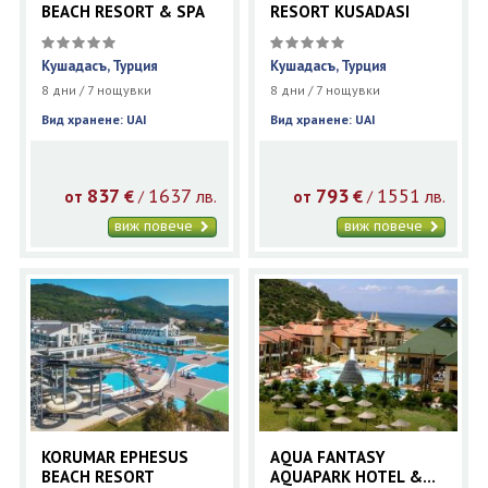
BEACH RESORT & SPA
RESORT KUSADASI
Кушадасъ, Турция
Кушадасъ, Турция
8 дни / 7 нощувки
8 дни / 7 нощувки
Вид хранене: UAI
Вид хранене: UAI
837
1637
793
1551
€
лв.
€
лв.
/
/
от
от
виж повече
виж повече
KORUMAR EPHESUS
AQUA FANTASY
BEACH RESORT
AQUAPARK HOTEL &