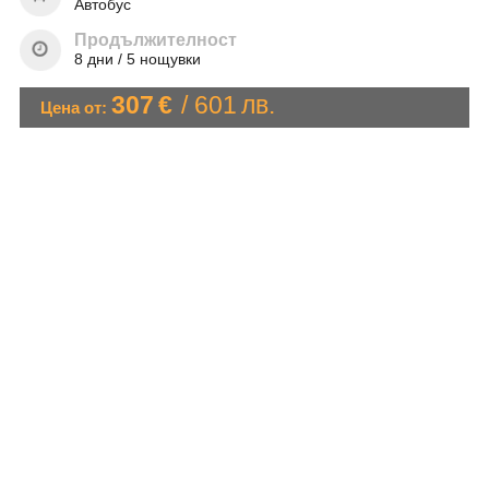
ОЩЕ
Автобус
Продължителност
ЗА НАС
КОНТАКТИ
8 дни / 5 нощувки
ФИРМЕНИ ДОКУМЕНТИ
307
€
/
601
лв.
Цена от:
0700 144 34
Запитване
ПОСЛЕДВАЙТЕ НИ