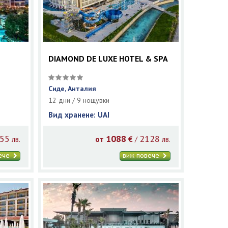
DIAMOND DE LUXE HOTEL & SPA
Сиде, Анталия
12 дни / 9 нощувки
Вид хранене: UAI
55
1088
2128
/
лв.
от
€
лв.
вече
виж повече