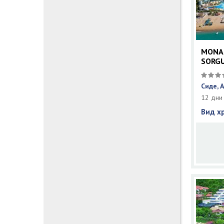
MONAC
SORGU
BLUE
Сиде, 
12 дни
Вид х