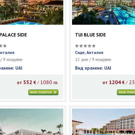
PALACE SIDE
TUI BLUE SIDE
Анталия
Сиде, Анталия
 / 9 нощувки
12 дни / 9 нощувки
ранене: UAI
Вид хранене: UAI
552
1080
1204
23
/
/
от
€
лв.
от
€
виж повече
виж по