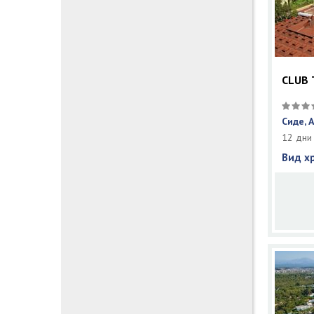
CLUB 
Сиде, 
12 дни
Вид х