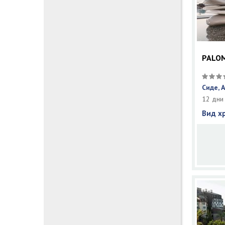
PALOM
Сиде, 
12 дни
Вид х