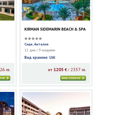
KIRMAN SIDEMARIN BEACH & SPA
Сиде, Анталия
12 дни / 9 нощувки
Вид хранене: UAI
26
1205
2357
/
лв.
от
€
лв.
вече
виж повече