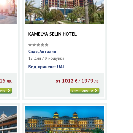
KAMELYA SELIN HOTEL
Сиде, Анталия
12 дни / 9 нощувки
Вид хранене: UAI
25
1012
1979
/
лв.
от
€
лв.
вече
виж повече