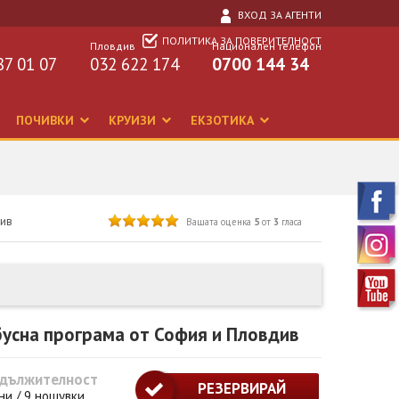
ВХОД ЗА АГЕНТИ
ПОЛИТИКА ЗА ПОВЕРИТЕЛНОСТ
Пловдив
Национален телефон
87 01 07
032 622 174
0700 144 34
ПОЧИВКИ
КРУИЗИ
ЕКЗОТИКА
див
Вашата оценка
5
от
3
гласа
бусна програма от София и Пловдив
дължителност
РЕЗЕРВИРАЙ
ни / 9 нощувки