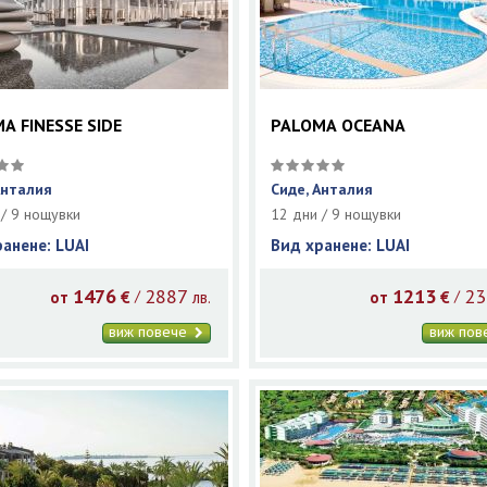
A FINESSE SIDE
PALOMA OCEANA
Анталия
Сиде, Анталия
 / 9 нощувки
12 дни / 9 нощувки
ранене: LUAI
Вид хранене: LUAI
1476
2887
1213
23
/
/
от
€
лв.
от
€
виж повече
виж по