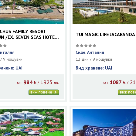
HUS FAMILY RESORT
TUI MAGIC LIFE JACARANDA
N /EX. SEVEN SEAS HOTEL
Анталия
Сиде, Анталия
 / 9 нощувки
12 дни / 9 нощувки
ранене: UAI
Вид хранене: UAI
984
1925
1087
21
/
/
от
€
лв.
от
€
виж повече
виж по