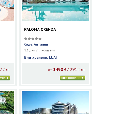
PALOMA ORENDA
Сиде, Анталия
12 дни / 9 нощувки
Вид хранене: LUAI
72
1490
2914
/
лв.
от
€
лв.
вече
виж повече