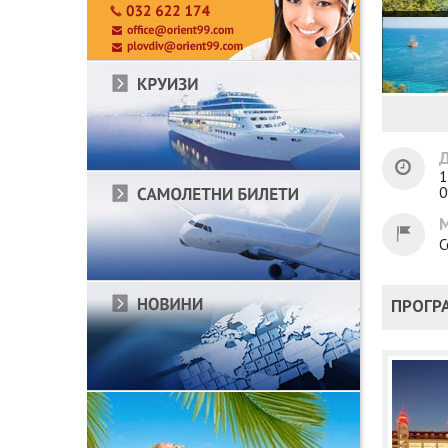
Д
1
0
С
ПРОГР