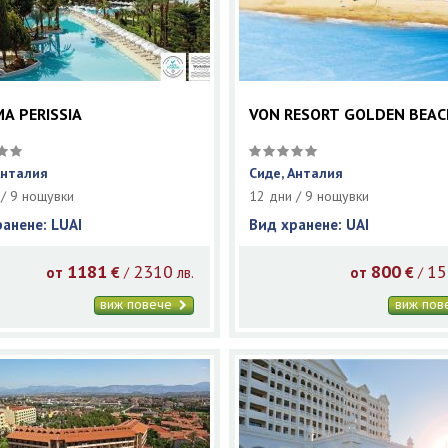
A PERISSIA
VON RESORT GOLDEN BEAC
Анталия
Сиде, Анталия
 / 9 нощувки
12 дни / 9 нощувки
ранене: LUAI
Вид хранене: UAI
1181
2310
800
15
/
/
от
€
лв.
от
€
виж повече
виж по