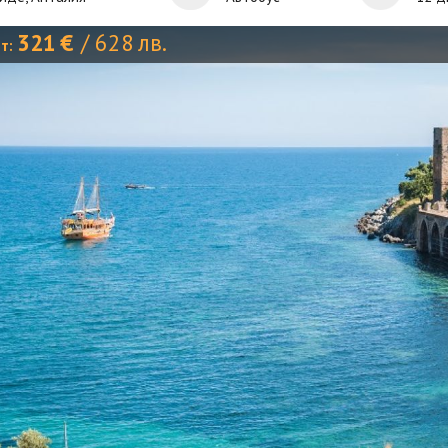
321
€
/
628
лв.
от: