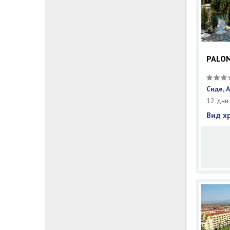
PALOM
Сиде, 
12 дни
Вид х