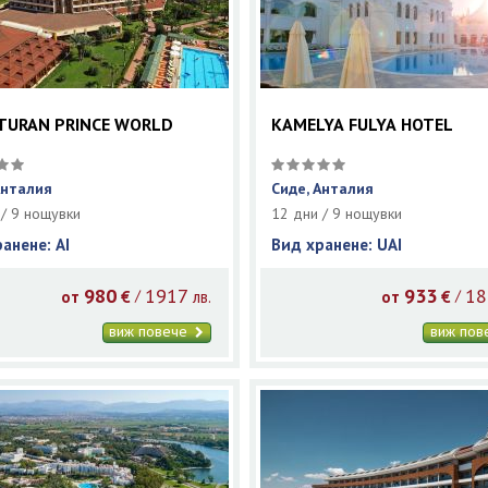
TURAN PRINCE WORLD
KAMELYA FULYA HOTEL
Анталия
Сиде, Анталия
 / 9 нощувки
12 дни / 9 нощувки
ранене: AI
Вид хранене: UAI
980
1917
933
18
/
/
от
€
лв.
от
€
виж повече
виж по