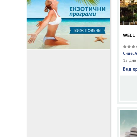
WELL 
Сиде, 
12 дни
Вид х