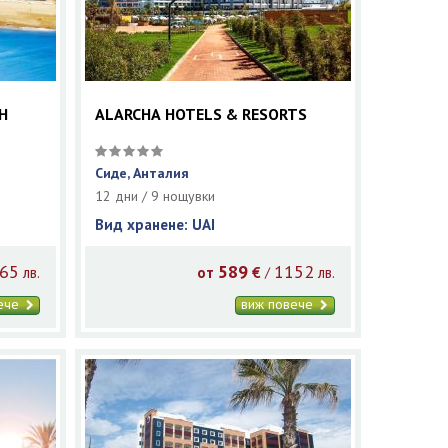
H
ALARCHA HOTELS & RESORTS
Сиде, Анталия
12 дни / 9 нощувки
Вид хранене: UAI
65
589
1152
/
лв.
от
€
лв.
вече
виж повече