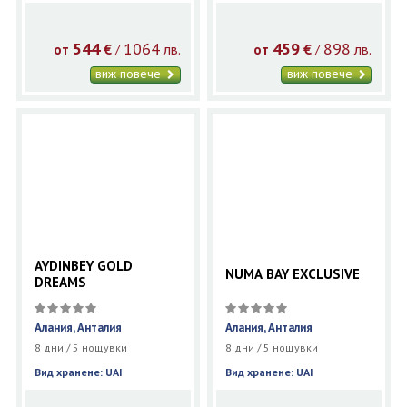
544
1064
459
898
€
лв.
€
лв.
/
/
от
от
виж повече
виж повече
AYDINBEY GOLD
NUMA BAY EXCLUSIVE
DREAMS
Алания, Анталия
Алания, Анталия
8 дни / 5 нощувки
8 дни / 5 нощувки
Вид хранене: UAI
Вид хранене: UAI