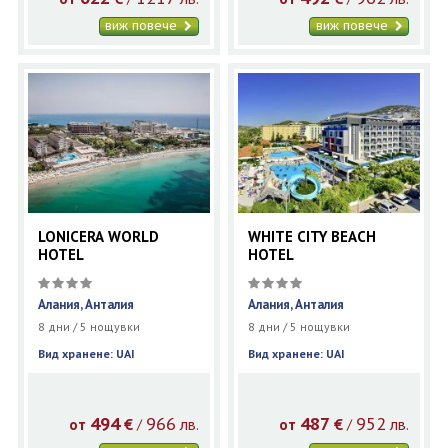
виж повече
виж повече
LONICERA WORLD
WHITE CITY BEACH
HOTEL
HOTEL
Алания, Анталия
Алания, Анталия
8 дни / 5 нощувки
8 дни / 5 нощувки
Вид хранене: UAI
Вид хранене: UAI
494
966
487
952
€
лв.
€
лв.
/
/
от
от