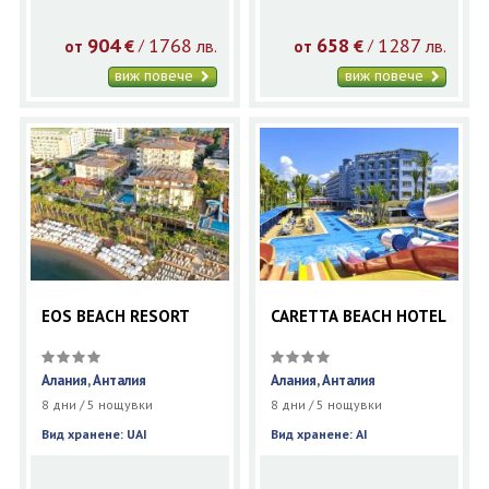
904
1768
658
1287
€
лв.
€
лв.
/
/
от
от
виж повече
виж повече
EOS BEACH RESORT
CARETTA BEACH HOTEL
Алания, Анталия
Алания, Анталия
8 дни / 5 нощувки
8 дни / 5 нощувки
Вид хранене: UAI
Вид хранене: AI