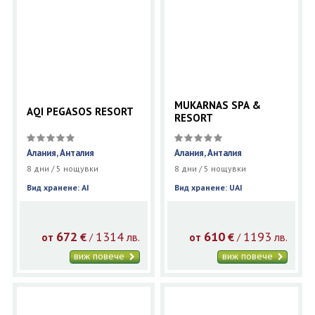
MUKARNAS SPA &
AQI PEGASOS RESORT
RESORT
Алания, Анталия
Алания, Анталия
8 дни / 5 нощувки
8 дни / 5 нощувки
Вид хранене: AI
Вид хранене: UAI
672
1314
610
1193
€
лв.
€
лв.
/
/
от
от
виж повече
виж повече