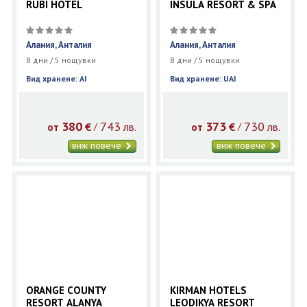
RUBI HOTEL
INSULA RESORT & SPA
Алания, Анталия
Алания, Анталия
8 дни / 5 нощувки
8 дни / 5 нощувки
Вид хранене: AI
Вид хранене: UAI
380
743
373
730
€
лв.
€
лв.
/
/
от
от
виж повече
виж повече
ORANGE COUNTY
KIRMAN HOTELS
RESORT ALANYA
LEODIKYA RESORT