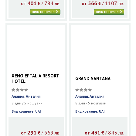
401
784
566
1107
€
лв.
€
лв.
/
/
от
от
виж повече
виж повече
XENO EFTALIA RESORT
GRAND SANTANA
HOTEL
Алания, Анталия
Алания, Анталия
8 дни / 5 нощувки
8 дни / 5 нощувки
Вид хранене: UAI
Вид хранене: UAI
291
569
431
843
€
лв.
€
лв.
/
/
от
от