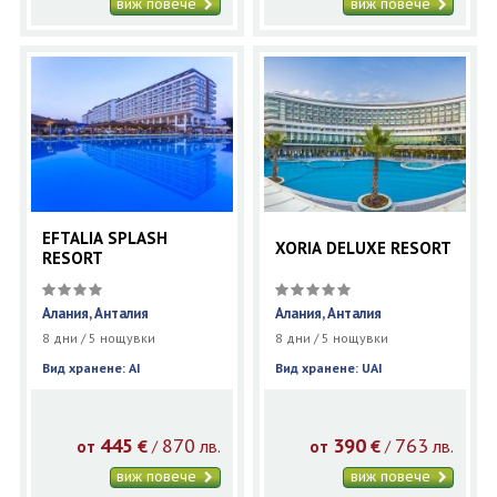
виж повече
виж повече
EFTALIA SPLASH
XORIA DELUXE RESORT
RESORT
Алания, Анталия
Алания, Анталия
8 дни / 5 нощувки
8 дни / 5 нощувки
Вид хранене: AI
Вид хранене: UAI
445
870
390
763
€
лв.
€
лв.
/
/
от
от
виж повече
виж повече