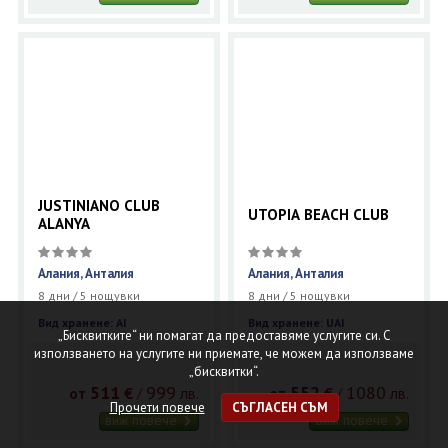
JUSTINIANO CLUB
UTOPIA BEACH CLUB
ALANYA
Алания, Анталия
Алания, Анталия
8 дни / 5 нощувки
8 дни / 5 нощувки
Вид хранене: AI
Вид хранене: UAI
„Бисквитките“ ни помагат да предоставяме услугите си. С
използването на услугите ни приемате, че можем да използваме
„бисквитки“.
511
999
552
1080
€
лв.
€
лв.
/
/
от
от
Прочети повече
СЪГЛАСЕН СЪМ
виж повече
виж повече