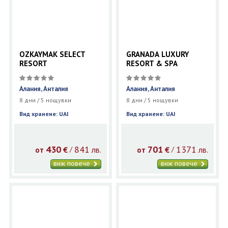
OZKAYMAK SELECT
GRANADA LUXURY
RESORT
RESORT & SPA
Алания, Анталия
Алания, Анталия
8 дни / 5 нощувки
8 дни / 5 нощувки
Вид хранене: UAI
Вид хранене: UAI
430
841
701
1371
€
лв.
€
лв.
/
/
от
от
виж повече
виж повече