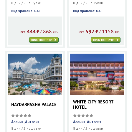
8 дни / 5 нощувки
8 дни / 5 нощувки
Вид хранене: UAI
Вид хранене: UAI
444
868
592
1158
€
лв.
€
лв.
/
/
от
от
виж повече
виж повече
WHITE CITY RESORT
HAYDARPASHA PALACE
HOTEL
Алания, Анталия
Алания, Анталия
8 дни / 5 нощувки
8 дни / 5 нощувки