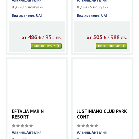
Алания, Анталия
Алания, Анталия
8 дни / 5 нощувки
8 дни / 5 нощувки
Вид хранене: UAI
Вид хранене: UAI
486
951
505
988
€
лв.
€
лв.
/
/
от
от
виж повече
виж повече
EFTALIA MARIN
JUSTINIANO CLUB PARK
RESORT
CONTI
Алания, Анталия
Алания, Анталия