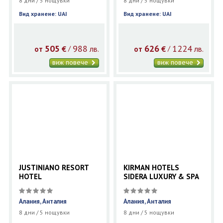
8 дни / 5 нощувки
8 дни / 5 нощувки
Вид хранене: UAI
Вид хранене: UAI
505
988
626
1224
€
лв.
€
лв.
/
/
от
от
виж повече
виж повече
JUSTINIANO RESORT
KIRMAN HOTELS
HOTEL
SIDERA LUXURY & SPA
Алания, Анталия
Алания, Анталия
8 дни / 5 нощувки
8 дни / 5 нощувки