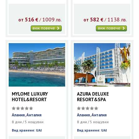
516
1009
582
1138
€
лв.
€
лв.
/
/
от
от
виж повече
виж повече
MYLOME LUXURY
AZURA DELUXE
HOTEL&RESORT
RESORT&SPA
Алания, Анталия
Алания, Анталия
8 дни / 5 нощувки
8 дни / 5 нощувки
Вид хранене: UAI
Вид хранене: UAI