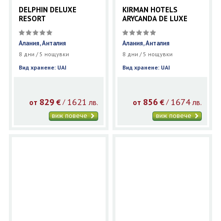
DELPHIN DELUXE
KIRMAN HOTELS
RESORT
ARYCANDA DE LUXE
Алания, Анталия
Алания, Анталия
8 дни / 5 нощувки
8 дни / 5 нощувки
Вид хранене: UAI
Вид хранене: UAI
829
1621
856
1674
€
лв.
€
лв.
/
/
от
от
виж повече
виж повече