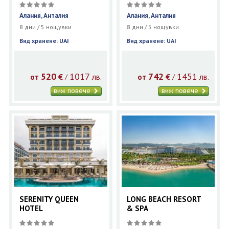
Алания, Анталия
Алания, Анталия
8 дни / 5 нощувки
8 дни / 5 нощувки
Вид хранене: UAI
Вид хранене: UAI
520
1017
742
1451
€
лв.
€
лв.
/
/
от
от
виж повече
виж повече
SERENITY QUEEN
LONG BEACH RESORT
HOTEL
& SPA