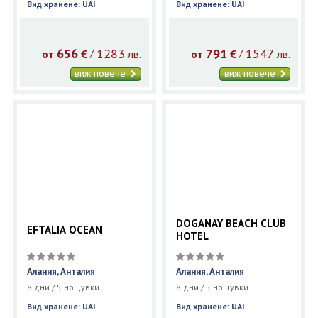
Вид хранене: UAI
Вид хранене: UAI
656
1283
791
1547
€
лв.
€
лв.
/
/
от
от
виж повече
виж повече
DOGANAY BEACH CLUB
EFTALIA OCEAN
HOTEL
Алания, Анталия
Алания, Анталия
8 дни / 5 нощувки
8 дни / 5 нощувки
Вид хранене: UAI
Вид хранене: UAI