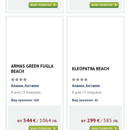
виж повече
виж повече
ARMAS GREEN FUGLA
KLEOPATRA BEACH
BEACH
Алания, Анталия
Алания, Анталия
8 дни / 5 нощувки
8 дни / 5 нощувки
Вид хранене: UAI
Вид хранене: AI
544
1064
299
585
€
лв.
€
лв.
/
/
от
от
виж повече
виж повече