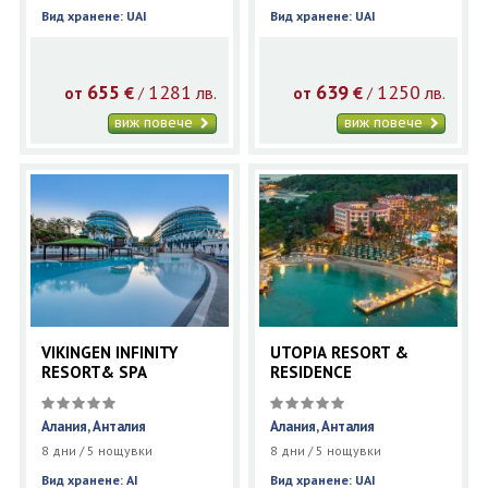
Вид хранене: UAI
Вид хранене: UAI
655
1281
639
1250
€
лв.
€
лв.
/
/
от
от
виж повече
виж повече
VIKINGEN INFINITY
UTOPIA RESORT &
RESORT& SPA
RESIDENCE
Алания, Анталия
Алания, Анталия
8 дни / 5 нощувки
8 дни / 5 нощувки
Вид хранене: AI
Вид хранене: UAI