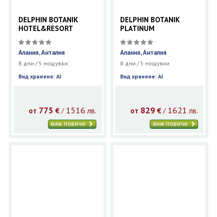
DELPHIN BOTANIK
DELPHIN BOTANIK
HOTEL&RESORT
PLATINUM
Алания, Анталия
Алания, Анталия
8 дни / 5 нощувки
8 дни / 5 нощувки
Вид хранене: AI
Вид хранене: AI
775
1516
829
1621
€
лв.
€
лв.
/
/
от
от
виж повече
виж повече