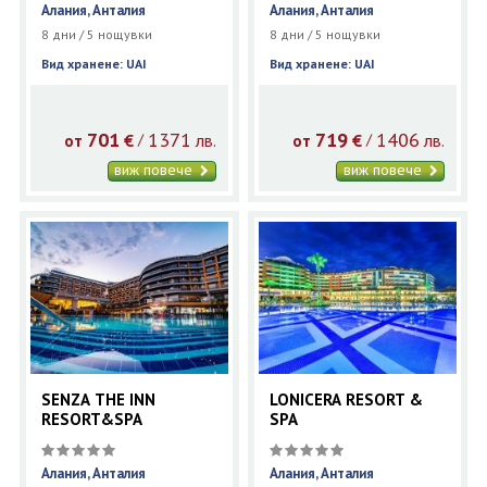
Алания, Анталия
Алания, Анталия
8 дни / 5 нощувки
8 дни / 5 нощувки
Вид хранене: UAI
Вид хранене: UAI
701
1371
719
1406
€
лв.
€
лв.
/
/
от
от
виж повече
виж повече
SENZA THE INN
LONICERA RESORT &
RESORT&SPA
SPA
Алания, Анталия
Алания, Анталия