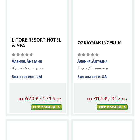
LITORE RESORT HOTEL
OZKAYMAK INCEKUM
& SPA
Алания, Анталия
Алания, Анталия
8 дни / 5 нощувки
8 дни / 5 нощувки
Вид хранене: UAI
Вид хранене: UAI
620
1213
415
812
€
лв.
€
лв.
/
/
от
от
виж повече
виж повече