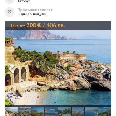
ОЩЕ
Автобус
Продължителност
ЗА НАС
КОНТАКТИ
8 дни / 5 нощувки
ФИРМЕНИ ДОКУМЕНТИ
208
€
/
406
лв.
Цена от:
0700 144 34
Запитване
ПОСЛЕДВАЙТЕ НИ