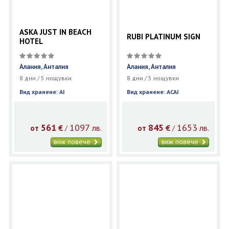
ASKA JUST IN BEACH
RUBI PLATINUM SIGN
HOTEL
Алания, Анталия
Алания, Анталия
8 дни / 5 нощувки
8 дни / 5 нощувки
Вид хранене: AI
Вид хранене: ACAI
561
1097
845
1653
€
лв.
€
лв.
/
/
от
от
виж повече
виж повече