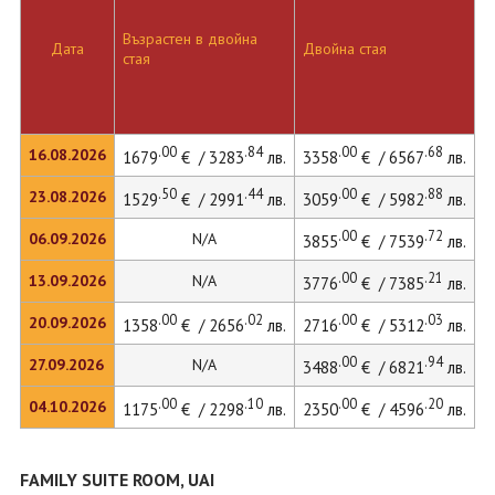
Възрастен в двойна
Д
Дата
Двойна стая
стая
л
.00
.84
.00
.68
16.08.2026
1679
€ / 3283
лв.
3358
€ / 6567
лв.
.50
.44
.00
.88
23.08.2026
1529
€ / 2991
лв.
3059
€ / 5982
лв.
4
.00
.72
06.09.2026
N/A
3855
€ / 7539
лв.
.00
.21
13.09.2026
N/A
3776
€ / 7385
лв.
.00
.02
.00
.03
20.09.2026
1358
€ / 2656
лв.
2716
€ / 5312
лв.
3
.00
.94
27.09.2026
N/A
3488
€ / 6821
лв.
.00
.10
.00
.20
04.10.2026
1175
€ / 2298
лв.
2350
€ / 4596
лв.
3
FAMILY SUITE ROOM, UAI