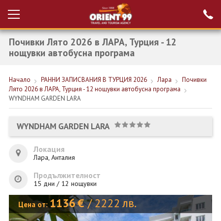
Почивки Лято 2026 в ЛАРА, Турция - 12
Проверка на
Вход за агенти
резервация
нощувки автобусна програма
РАННИ ЗАПИСВАНИЯ ТУРЦИЯ
Начало
РАННИ ЗАПИСВАНИЯ В ТУРЦИЯ 2026
Лара
Почивки
Лято 2026 в ЛАРА, Турция - 12 нощувки автобусна програма
НОВА ГОДИНА ТУРЦИЯ
WYNDHAM GARDEN LARA
НОВА ГОДИНА
WYNDHAM GARDEN LARA
ПОЧИВКИ
Локация
КРУИЗИ
Лара, Анталия
ЕКЗОТИКА
Продължителност
15 дни / 12 нощувки
ЕКСКУРЗИИ
1136
€
/
2222
лв.
Цена от: