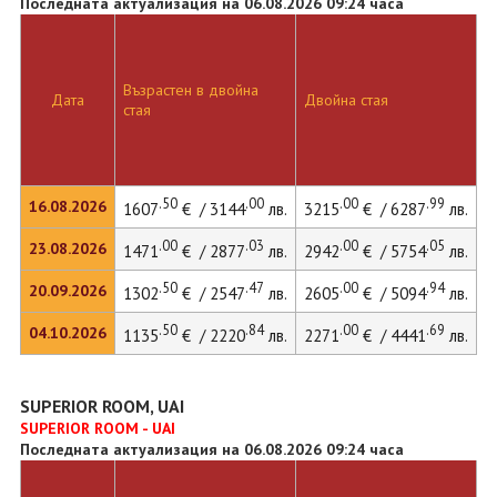
Последната актуализация на 06.08.2026 09:24 часа
Възрастен в двойна
Дата
Двойна стая
стая
.50
.00
.00
.99
16.08.2026
1607
€ / 3144
лв.
3215
€ / 6287
лв.
.00
.03
.00
.05
23.08.2026
1471
€ / 2877
лв.
2942
€ / 5754
лв.
.50
.47
.00
.94
20.09.2026
1302
€ / 2547
лв.
2605
€ / 5094
лв.
.50
.84
.00
.69
04.10.2026
1135
€ / 2220
лв.
2271
€ / 4441
лв.
SUPERIOR ROOM, UAI
SUPERIOR ROOM - UAI
Последната актуализация на 06.08.2026 09:24 часа