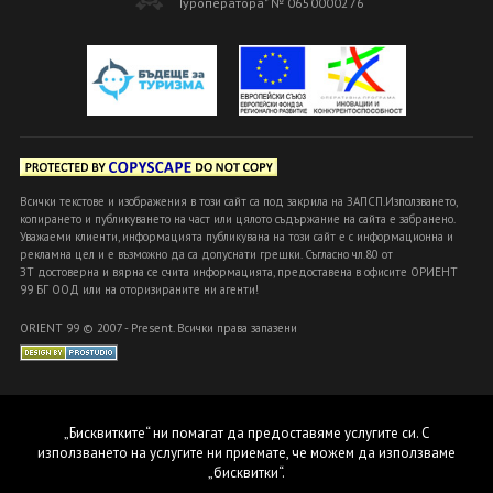
Туроператора" № 0650000276
Всички текстове и изображения в този сайт са под закрила на ЗАПСП.Използването,
копирането и публикуването на част или цялото съдържание на сайта е забранено.
Уважаеми клиенти, информацията публикувана на този сайт е с информационна и
рекламна цел и е възможно да са допуснати грешки. Съгласно чл.80 от
ЗТ достоверна и вярна се счита информацията, предоставена в офисите ОРИЕНТ
99 БГ ООД или на оторизираните ни агенти!
ORIENT 99 © 2007 - Present. Всички права запазени
„Бисквитките“ ни помагат да предоставяме услугите си. С
използването на услугите ни приемате, че можем да използваме
„бисквитки“.