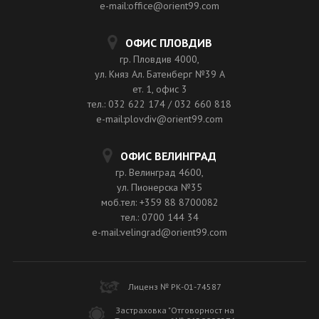
e-mail:office@orient99.com
ОФИС ПЛОВДИВ
гр. Пловдив 4000,
ул. Княз Ал. Батенберг №39 A
ет. 1, офис 3
тел.: 032 622 174 / 032 660 818
e-mail:plovdiv@orient99.com
ОФИС ВЕЛИНГРАД
гр. Велинград 4600,
ул. Пионерска №35
моб.тел: +359 88 8700082
тел.: 0700 144 34
e-mail:velingrad@orient99.com
Лиценз № РК-01-74587
Застраховка "Отговорност на