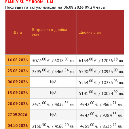
FAMILY SUITE ROOM - UAI
Последната актуализация на 06.08.2026 09:24 часа
Възрастен в двойна
Дата
Двойна стая
стая
.00
.09
.00
.18
16.08.2026
3077
€ / 6018
лв.
6154
€ / 12036
лв.
.00
.54
.00
.09
23.08.2026
2795
€ / 5466
лв.
5590
€ / 10933
лв.
.00
.93
06.09.2026
N/A
5254
€ / 10275
лв.
.00
.92
13.09.2026
N/A
5141
€ / 10054
лв.
.00
.86
.00
.71
20.09.2026
2471
€ / 4832
лв.
4942
€ / 9665
лв.
.00
.33
27.09.2026
N/A
4747
€ / 9284
лв.
.50
.90
.00
.79
04.10.2026
2130
€ / 4166
лв.
4261
€ / 8333
лв.