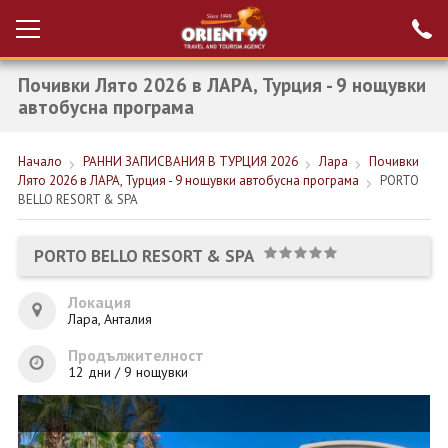
Почивки Лято 2026 в ЛАРА, Турция - 9 нощувки
Проверка на
Вход за агенти
резервация
автобусна програма
РАННИ ЗАПИСВАНИЯ ТУРЦИЯ
Начало
РАННИ ЗАПИСВАНИЯ В ТУРЦИЯ 2026
Лара
Почивки
Лято 2026 в ЛАРА, Турция - 9 нощувки автобусна програма
PORTO
НОВА ГОДИНА ТУРЦИЯ
BELLO RESORT & SPA
НОВА ГОДИНА
PORTO BELLO RESORT & SPA
ПОЧИВКИ
Локация
КРУИЗИ
Лара, Анталия
ЕКЗОТИКА
Продължителност
12 дни / 9 нощувки
ЕКСКУРЗИИ