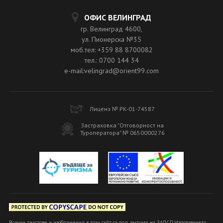
ОФИС ВЕЛИНГРАД
гр. Велинград 4600,
ул. Пионерска №35
моб.тел: +359 88 8700082
тел.: 0700 144 34
e-mail:velingrad@orient99.com
Лиценз № РК-01-74587
Застраховка "Отговорност на
Туроператора" № 0650000276
Всички текстове и изображения в този сайт са под закрила на ЗАПСП.Използването,