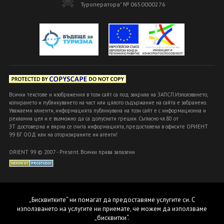
Туроператора" № 0650000276
Всички текстове и изображения в този сайт са под закрила на ЗАПСП.Използването,
копирането и публикуването на част или цялото съдържание на сайта е забранено.
Уважаеми клиенти, информацията публикувана на този сайт е с информационна и
рекламна цел и е възможно да са допуснати грешки. Съгласно чл.80 от
ЗТ достоверна и вярна се счита информацията, предоставена в офисите ОРИЕНТ
99 БГ ООД или на оторизираните ни агенти!
ORIENT 99 © 2007 - Present. Всички права запазени
„Бисквитките“ ни помагат да предоставяме услугите си. С
използването на услугите ни приемате, че можем да използваме
„бисквитки“.