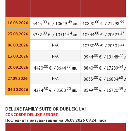
.00
.49
.00
.99
16.08.2026
5445
€ / 10649
лв.
10890
€ / 21298
лв.
.00
.14
.00
.27
23.08.2026
5272
€ / 10311
лв.
10544
€ / 20622
лв.
.00
.52
06.09.2026
N/A
10380
€ / 20301
лв.
.00
.77
13.09.2026
N/A
9944
€ / 19448
лв.
.00
.77
.00
.54
20.09.2026
4420
€ / 8644
лв.
8840
€ / 17289
лв.
.00
.68
27.09.2026
N/A
8633
€ / 16884
лв.
.50
.20
.00
.39
04.10.2026
4274
€ / 8360
лв.
8549
€ / 16720
лв.
DELUXE FAMILY SUITE OR DUBLEX, UAI
CONCORDE DELUXE RESORT
Последната актуализация на 06.08.2026 09:24 часа