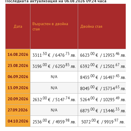
Последната актуализация на 06.08.2026 09:24 часа
Възрастен в двойна
Дата
Двойна стая
стая
.50
.73
.00
.46
16.08.2026
3311
€ / 6476
лв.
6623
€ / 12953
лв.
.00
.83
.00
.67
23.08.2026
3196
€ / 6250
лв.
6392
€ / 12501
лв.
.00
.43
06.09.2026
N/A
8435
€ / 16497
лв.
.00
.65
13.09.2026
N/A
8045
€ / 15734
лв.
.00
.74
.00
.49
20.09.2026
2632
€ / 5147
лв.
5264
€ / 10295
лв.
.00
.33
27.09.2026
N/A
6875
€ / 13446
лв.
.00
.98
.00
.97
04.10.2026
2536
€ / 4959
лв.
5072
€ / 9919
лв.