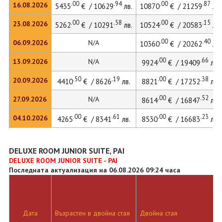
.00
.94
.00
.87
16.08.2026
5435
€ / 10629
лв.
10870
€ / 21259
лв.
.00
.58
.00
.15
23.08.2026
5262
€ / 10291
лв.
10524
€ / 20583
лв.
.00
.40
06.09.2026
N/A
10360
€ / 20262
лв.
.00
.66
13.09.2026
N/A
9924
€ / 19409
лв.
.50
.19
.00
.38
20.09.2026
4410
€ / 8626
лв.
8821
€ / 17252
лв.
.00
.52
27.09.2026
N/A
8614
€ / 16847
лв.
.00
.61
.00
.23
04.10.2026
4265
€ / 8341
лв.
8530
€ / 16683
лв.
DELUXE ROOM JUNIOR SUITE, PAI
DELUXE ROOM JUNIOR SUITE - PAI
Последната актуализация на 06.08.2026 09:24 часа
Дата
Възрастен в двойна стая
Двойна стая