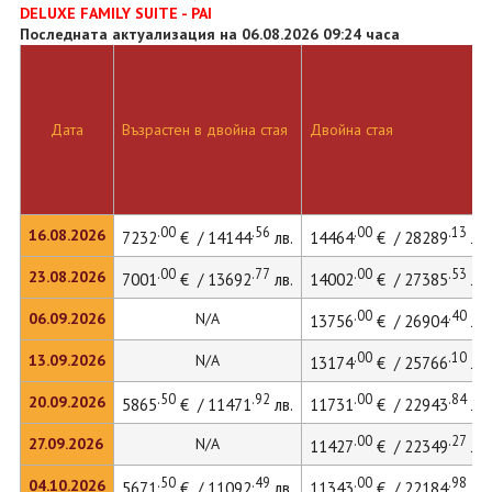
DELUXE FAMILY SUITE - PAI
Последната актуализация на 06.08.2026 09:24 часа
Дата
Възрастен в двойна стая
Двойна стая
.00
.56
.00
.13
16.08.2026
7232
€ / 14144
лв.
14464
€ / 28289
лв.
.00
.77
.00
.53
23.08.2026
7001
€ / 13692
лв.
14002
€ / 27385
лв.
.00
.40
06.09.2026
N/A
13756
€ / 26904
лв.
.00
.10
13.09.2026
N/A
13174
€ / 25766
лв.
.50
.92
.00
.84
20.09.2026
5865
€ / 11471
лв.
11731
€ / 22943
лв.
.00
.27
27.09.2026
N/A
11427
€ / 22349
лв.
.50
.49
.00
.98
04.10.2026
5671
€ / 11092
лв.
11343
€ / 22184
лв.