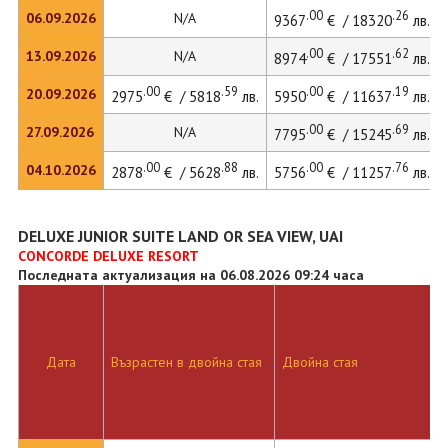
.00
.26
06.09.2026
N/A
9367
€ / 18320
лв.
.00
.62
13.09.2026
N/A
8974
€ / 17551
лв.
.00
.59
.00
.19
20.09.2026
2975
€ / 5818
лв.
5950
€ / 11637
лв.
.00
.69
27.09.2026
N/A
7795
€ / 15245
лв.
.00
.88
.00
.76
04.10.2026
2878
€ / 5628
лв.
5756
€ / 11257
лв.
DELUXE JUNIOR SUITE LAND OR SEA VIEW, UAI
CONCORDE DELUXE RESORT
Последната актуализация на 06.08.2026 09:24 часа
Дата
Възрастен в двойна стая
Двойна стая