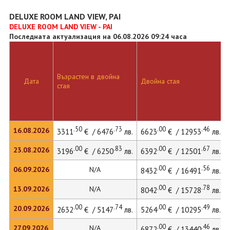
DELUXE ROOM LAND VIEW, PAI
DELUXE ROOM LAND VIEW - PAI
Последната актуализация на 06.08.2026 09:24 часа
Възрастен в двойна
Дата
Двойна стая
стая
.50
.73
.00
.46
16.08.2026
3311
€ / 6476
лв.
6623
€ / 12953
лв.
.00
.83
.00
.67
23.08.2026
3196
€ / 6250
лв.
6392
€ / 12501
лв.
.00
.56
06.09.2026
N/A
8432
€ / 16491
лв.
.00
.78
13.09.2026
N/A
8042
€ / 15728
лв.
.00
.74
.00
.49
20.09.2026
2632
€ / 5147
лв.
5264
€ / 10295
лв.
.00
.46
27.09.2026
N/A
6872
€ / 13440
лв.