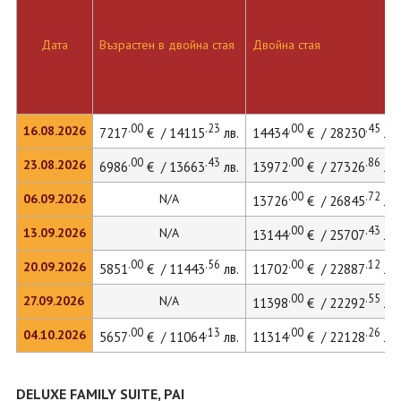
Дата
Възрастен в двойна стая
Двойна стая
.00
.23
.00
.45
16.08.2026
7217
€ / 14115
лв.
14434
€ / 28230
лв.
.00
.43
.00
.86
23.08.2026
6986
€ / 13663
лв.
13972
€ / 27326
лв.
.00
.72
06.09.2026
N/A
13726
€ / 26845
лв.
.00
.43
13.09.2026
N/A
13144
€ / 25707
лв.
.00
.56
.00
.12
20.09.2026
5851
€ / 11443
лв.
11702
€ / 22887
лв.
.00
.55
27.09.2026
N/A
11398
€ / 22292
лв.
.00
.13
.00
.26
04.10.2026
5657
€ / 11064
лв.
11314
€ / 22128
лв.
DELUXE FAMILY SUITE, PAI