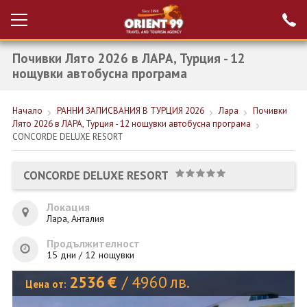
Почивки Лято 2026 в ЛАРА, Турция - 12
Проверка на
Вход за агенти
резервация
нощувки автобусна програма
РАННИ ЗАПИСВАНИЯ ТУРЦИЯ
Начало
РАННИ ЗАПИСВАНИЯ В ТУРЦИЯ 2026
Лара
Почивки
Лято 2026 в ЛАРА, Турция - 12 нощувки автобусна програма
НОВА ГОДИНА ТУРЦИЯ
CONCORDE DELUXE RESORT
НОВА ГОДИНА
CONCORDE DELUXE RESORT
ПОЧИВКИ
Локация
КРУИЗИ
Лара, Анталия
ЕКЗОТИКА
Продължителност
15 дни / 12 нощувки
ЕКСКУРЗИИ
2536
€
/
4960
лв.
Цена от: