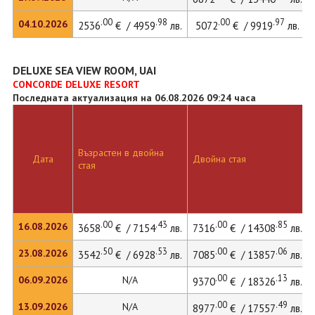
.00
.98
.00
.97
04.10.2026
2536
€ / 4959
лв.
5072
€ / 9919
лв.
DELUXE SEA VIEW ROOM, UAI
CONCORDE DELUXE RESORT
Последната актуализация на 06.08.2026 09:24 часа
Възрастен в двойна
Дата
Двойна стая
стая
.00
.43
.00
.85
16.08.2026
3658
€ / 7154
лв.
7316
€ / 14308
лв.
.50
.53
.00
.06
23.08.2026
3542
€ / 6928
лв.
7085
€ / 13857
лв.
.00
.13
06.09.2026
N/A
9370
€ / 18326
лв.
.00
.49
13.09.2026
N/A
8977
€ / 17557
лв.