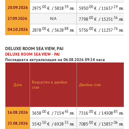
.00
.59
.00
.19
20.09.2026
2975
€ / 5818
лв.
5950
€ / 11637
лв.
.00
.56
27.09.2026
N/A
7798
€ / 15251
лв.
.00
.88
.00
.76
04.10.2026
2878
€ / 5628
лв.
5756
€ / 11257
лв.
DELUXE ROOM SEA VIEW, PAI
DELUXE ROOM SEA VIEW - PAI
Последната актуализация на 06.08.2026 09:24 часа
Възрастен в двойна
Дата
Двойна стая
стая
.00
.43
.00
.85
16.08.2026
3658
€ / 7154
лв.
7316
€ / 14308
лв.
.50
.53
.00
.06
23.08.2026
3542
€ / 6928
лв.
7085
€ / 13857
лв.