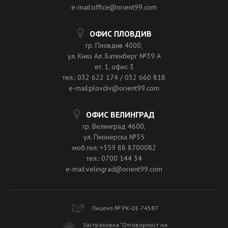
e-mail:office@orient99.com
ОФИС ПЛОВДИВ
гр. Пловдив 4000,
ул. Княз Ал. Батенберг №39 A
ет. 1, офис 3
тел.: 032 622 174 / 032 660 818
e-mail:plovdiv@orient99.com
ОФИС ВЕЛИНГРАД
гр. Велинград 4600,
ул. Пионерска №35
моб.тел: +359 88 8700082
тел.: 0700 144 34
e-mail:velingrad@orient99.com
Лиценз № РК-01-74587
Застраховка "Отговорност на