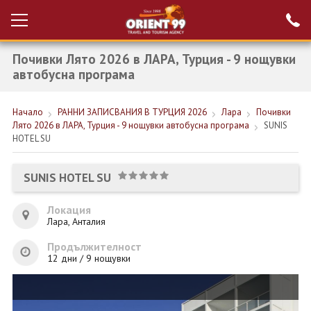
Почивки Лято 2026 в ЛАРА, Турция - 9 нощувки
Проверка на
Вход за агенти
резервация
автобусна програма
РАННИ ЗАПИСВАНИЯ ТУРЦИЯ
Начало
РАННИ ЗАПИСВАНИЯ В ТУРЦИЯ 2026
Лара
Почивки
Лято 2026 в ЛАРА, Турция - 9 нощувки автобусна програма
SUNIS
НОВА ГОДИНА ТУРЦИЯ
HOTEL SU
НОВА ГОДИНА
SUNIS HOTEL SU
ПОЧИВКИ
Локация
КРУИЗИ
Лара, Анталия
ЕКЗОТИКА
Продължителност
12 дни / 9 нощувки
ЕКСКУРЗИИ