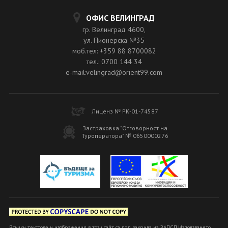
ОФИС ВЕЛИНГРАД
гр. Велинград 4600,
ул. Пионерска №35
моб.тел: +359 88 8700082
тел.: 0700 144 34
e-mail:velingrad@orient99.com
Лиценз № РК-01-74587
Застраховка "Отговорност на
Туроператора" № 0650000276
Всички текстове и изображения в този сайт са под закрила на ЗАПСП.Използването,