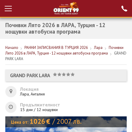
Почивки Лято 2026 в ЛАРА, Турция - 12
Проверка на
Вход за агенти
резервация
нощувки автобусна програма
РАННИ ЗАПИСВАНИЯ ТУРЦИЯ
Начало
РАННИ ЗАПИСВАНИЯ В ТУРЦИЯ 2026
Лара
Почивки
Лято 2026 в ЛАРА, Турция - 12 нощувки автобусна програма
GRAND
НОВА ГОДИНА ТУРЦИЯ
PARK LARA
НОВА ГОДИНА
GRAND PARK LARA
ПОЧИВКИ
Локация
КРУИЗИ
Лара, Анталия
ЕКЗОТИКА
Продължителност
15 дни / 12 нощувки
ЕКСКУРЗИИ
1026
€
/
2007
лв.
Цена от: