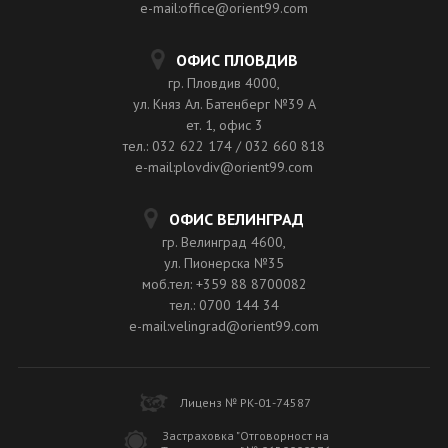
e-mail:office@orient99.com
ОФИС ПЛОВДИВ
гр. Пловдив 4000,
ул. Княз Ал. Батенберг №39 A
ет. 1, офис 3
тел.: 032 622 174 / 032 660 818
e-mail:plovdiv@orient99.com
ОФИС ВЕЛИНГРАД
гр. Велинград 4600,
ул. Пионерска №35
моб.тел: +359 88 8700082
тел.: 0700 144 34
e-mail:velingrad@orient99.com
Лиценз № РК-01-74587
Застраховка "Отговорност на