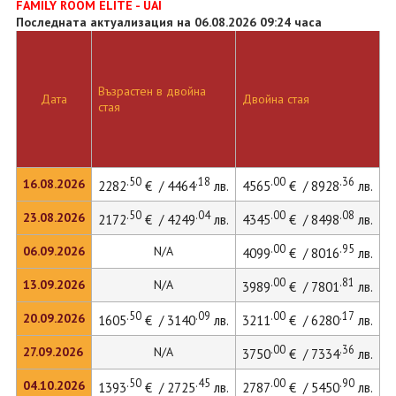
FAMILY ROOM ELITE - UAI
Последната актуализация на 06.08.2026 09:24 часа
Възрастен в двойна
Дата
Двойна стая
Д
стая
.50
.18
.00
.36
16.08.2026
2282
€ / 4464
лв.
4565
€ / 8928
лв.
.50
.04
.00
.08
23.08.2026
2172
€ / 4249
лв.
4345
€ / 8498
лв.
5
.00
.95
06.09.2026
N/A
4099
€ / 8016
лв.
.00
.81
13.09.2026
N/A
3989
€ / 7801
лв.
.50
.09
.00
.17
20.09.2026
1605
€ / 3140
лв.
3211
€ / 6280
лв.
.00
.36
27.09.2026
N/A
3750
€ / 7334
лв.
.50
.45
.00
.90
04.10.2026
1393
€ / 2725
лв.
2787
€ / 5450
лв.