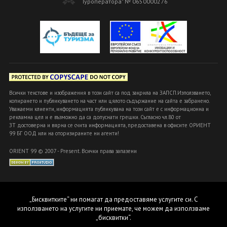
Туроператора" № 0650000276
Всички текстове и изображения в този сайт са под закрила на ЗАПСП.Използването,
копирането и публикуването на част или цялото съдържание на сайта е забранено.
Уважаеми клиенти, информацията публикувана на този сайт е с информационна и
рекламна цел и е възможно да са допуснати грешки. Съгласно чл.80 от
ЗТ достоверна и вярна се счита информацията, предоставена в офисите ОРИЕНТ
99 БГ ООД или на оторизираните ни агенти!
ORIENT 99 © 2007 - Present. Всички права запазени
„Бисквитките“ ни помагат да предоставяме услугите си. С
използването на услугите ни приемате, че можем да използваме
„бисквитки“.