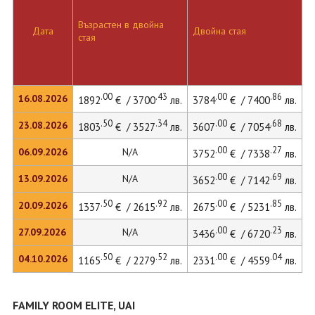
Възрастен в двойна
Д
Дата
Двойна стая
стая
л
.00
.43
.00
.86
16.08.2026
1892
€ / 3700
лв.
3784
€ / 7400
лв.
.50
.34
.00
.68
23.08.2026
1803
€ / 3527
лв.
3607
€ / 7054
лв.
4
.00
.27
06.09.2026
N/A
3752
€ / 7338
лв.
.00
.69
13.09.2026
N/A
3652
€ / 7142
лв.
.50
.92
.00
.85
20.09.2026
1337
€ / 2615
лв.
2675
€ / 5231
лв.
3
.00
.23
27.09.2026
N/A
3436
€ / 6720
лв.
.50
.52
.00
.04
04.10.2026
1165
€ / 2279
лв.
2331
€ / 4559
лв.
3
FAMILY ROOM ELITE, UAI