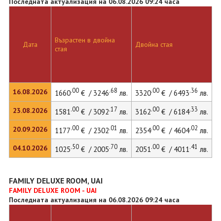
Последната актуализация на 06.08.2026 09:24 часа
Възрастен в двойна
Дата
Двойна стая
стая
.00
.68
.00
.36
16.08.2026
1660
€ / 3246
лв.
3320
€ / 6493
лв.
.00
.17
.00
.33
23.08.2026
1581
€ / 3092
лв.
3162
€ / 6184
лв.
.00
.01
.00
.02
20.09.2026
1177
€ / 2302
лв.
2354
€ / 4604
лв.
.50
.70
.00
.41
04.10.2026
1025
€ / 2005
лв.
2051
€ / 4011
лв.
FAMILY DELUXE ROOM, UAI
FAMILY DELUXE ROOM - UAI
Последната актуализация на 06.08.2026 09:24 часа