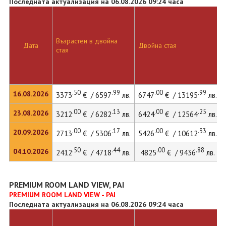
Последната актуализация на 06.08.2026 09:24 часа
Възрастен в двойна
Дата
Двойна стая
стая
.50
.99
.00
.99
16.08.2026
3373
€ / 6597
лв.
6747
€ / 13195
лв.
.00
.13
.00
.25
23.08.2026
3212
€ / 6282
лв.
6424
€ / 12564
лв.
.00
.17
.00
.33
20.09.2026
2713
€ / 5306
лв.
5426
€ / 10612
лв.
.50
.44
.00
.88
04.10.2026
2412
€ / 4718
лв.
4825
€ / 9436
лв.
PREMIUM ROOM LAND VIEW, PAI
PREMIUM ROOM LAND VIEW - PAI
Последната актуализация на 06.08.2026 09:24 часа