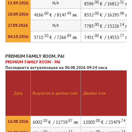
.00
.31
13.09.2026
N/A
8596
€ / 16812
лв.
.00
.99
.00
.98
20.09.2026
4166
€ / 8147
лв.
8332
€ / 16295
лв.
.00
.14
27.09.2026
N/A
7785
€ / 15226
лв.
.50
.89
.00
.77
04.10.2026
3715
€ / 7266
лв.
7431
€ / 14533
лв.
PREMIUM FAMILY ROOM, PAI
PREMIUM FAMILY ROOM - PAI
Последната актуализация на 06.08.2026 09:24 часа
Дата
Възрастен в двойна стая
Двойна стая
.50
.87
.00
.74
16.08.2026
6002
€ / 11739
лв.
12005
€ / 23479
лв.
.50
.37
.00
.74