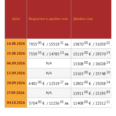
Дата
Възрастен в двойна стая
Двойна стая
.00
.51
.00
.02
16.08.2026
7935
€ / 15519
лв.
15870
€ / 31039
лв.
.50
.10
.00
.19
23.08.2026
7559
€ / 14785
лв.
15119
€ / 29570
лв.
.00
.19
06.09.2026
N/A
13308
€ / 26028
лв.
.00
.50
13.09.2026
N/A
13165
€ / 25748
лв.
.00
.27
.00
.54
20.09.2026
6401
€ / 12519
лв.
12802
€ / 25038
лв.
.00
.89
27.09.2026
N/A
11911
€ / 23295
лв.
.00
.05
.00
.11
04.10.2026
5704
€ / 11156
лв.
11408
€ / 22312
лв.