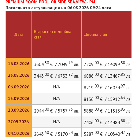
PREMIUM ROOM POOL OR SIDE SEA VIEW - PAI
Последната актуализация на 06.08.2026 09:24 часа
Възрастен в двойна
Дата
Двойна стая
стая
.50
.79
.00
.58
16.08.2026
3604
€ / 7049
лв.
7209
€ / 14099
лв.
.00
.92
.00
.85
23.08.2026
3443
€ / 6733
лв.
6886
€ / 13467
лв.
.00
.97
06.09.2026
N/A
8219
€ / 16074
лв.
.00
.63
13.09.2026
N/A
8136
€ / 15912
лв.
.00
.96
.00
.93
20.09.2026
2944
€ / 5757
лв.
5888
€ / 11515
лв.
.00
.88
27.09.2026
N/A
7406
€ / 14484
лв.
.50
.24
.00
.47
04.10.2026
2643
€ / 5170
лв.
5287
€ / 10340
лв.