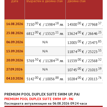
Дата
Възрастен в двойна стая
Двойна стая
.00
.18
.00
.37
16.08.2026
7150
€ / 13984
лв.
14300
€ / 27968
лв.
.00
.11
.00
.23
23.08.2026
6812
€ / 13323
лв.
13624
€ / 26646
лв.
.00
.83
06.09.2026
N/A
12003
€ / 23475
лв.
.00
.53
13.09.2026
N/A
11874
€ / 23223
лв.
.50
.16
.00
.32
20.09.2026
5769
€ / 11284
лв.
11539
€ / 22568
лв.
.00
.39
27.09.2026
N/A
10745
€ / 21015
лв.
.00
.88
.00
.76
04.10.2026
5142
€ / 10056
лв.
10284
€ / 20113
лв.
PREMIUM POOL DUPLEX SUITE SWIM UP, PAI
PREMIUM POOL DUPLEX SUITE SWIM UP - PAI
Последната актуализация на 06.08.2026 09:24 часа