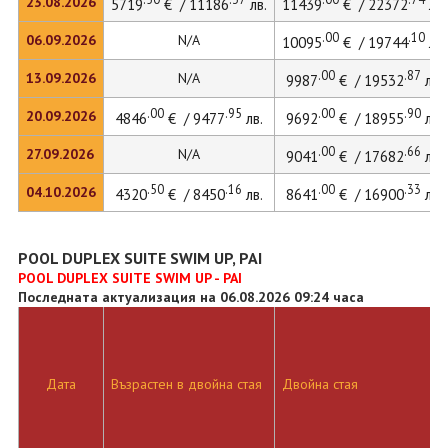
23.08.2026
5719
€ / 11186
лв.
11439
€ / 22372
лв.
.00
.10
06.09.2026
N/A
10095
€ / 19744
лв.
.00
.87
13.09.2026
N/A
9987
€ / 19532
лв.
.00
.95
.00
.90
20.09.2026
4846
€ / 9477
лв.
9692
€ / 18955
лв.
.00
.66
27.09.2026
N/A
9041
€ / 17682
лв.
.50
.16
.00
.33
04.10.2026
4320
€ / 8450
лв.
8641
€ / 16900
лв.
POOL DUPLEX SUITE SWIM UP, PAI
POOL DUPLEX SUITE SWIM UP - PAI
Последната актуализация на 06.08.2026 09:24 часа
Дата
Възрастен в двойна стая
Двойна стая