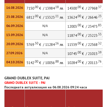
.00
.18
.00
.37
16.08.2026
7150
€ / 13984
лв.
14300
€ / 27968
лв.
.00
.11
.00
.23
23.08.2026
6812
€ / 13323
лв.
13624
€ / 26646
лв.
.00
.83
06.09.2026
N/A
12003
€ / 23475
лв.
.00
.53
13.09.2026
N/A
11874
€ / 23223
лв.
.50
.16
.00
.32
20.09.2026
5769
€ / 11284
лв.
11539
€ / 22568
лв.
.00
.39
27.09.2026
N/A
10745
€ / 21015
лв.
.00
.88
.00
.76
04.10.2026
5142
€ / 10056
лв.
10284
€ / 20113
лв.
GRAND DUBLEX SUITE, PAI
GRAND DUBLEX SUITE - PAI
Последната актуализация на 06.08.2026 09:24 часа