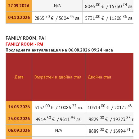
.00
.74
27.09.2026
N/A
8043
€ / 15730
лв.
.50
.43
.00
.86
04.10.2026
2865
€ / 5604
лв.
5731
€ / 11208
лв.
FAMILY ROOM, PAI
FAMILY ROOM - PAI
Последната актуализация на 06.08.2026 09:24 часа
Дата
Възрастен в двойна стая
Двойна стая
.00
.22
.00
.43
16.08.2026
5157
€ / 10086
лв.
10314
€ / 20172
лв.
.50
.93
.00
.85
23.08.2026
4914
€ / 9611
лв.
9829
€ / 19223
лв.
.00
.21
06.09.2026
N/A
8689
€ / 16994
лв.