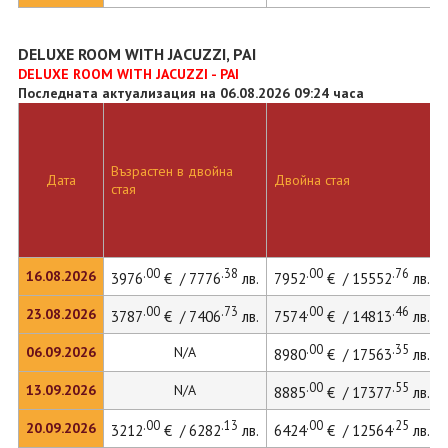
DELUXE ROOM WITH JACUZZI, PAI
DELUXE ROOM WITH JACUZZI - PAI
Последната актуализация на 06.08.2026 09:24 часа
Възрастен в двойна
Дата
Двойна стая
стая
.00
.38
.00
.76
16.08.2026
3976
€ / 7776
лв.
7952
€ / 15552
лв.
.00
.73
.00
.46
23.08.2026
3787
€ / 7406
лв.
7574
€ / 14813
лв.
.00
.35
06.09.2026
N/A
8980
€ / 17563
лв.
.00
.55
13.09.2026
N/A
8885
€ / 17377
лв.
.00
.13
.00
.25
20.09.2026
3212
€ / 6282
лв.
6424
€ / 12564
лв.