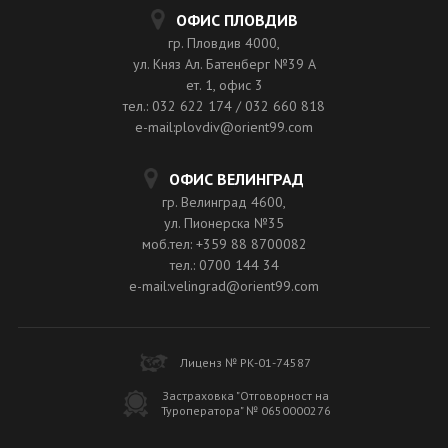
ОФИС ПЛОВДИВ
гр. Пловдив 4000,
ул. Княз Ал. Батенберг №39 A
ет. 1, офис 3
тел.: 032 622 174 / 032 660 818
e-mail:plovdiv@orient99.com
ОФИС ВЕЛИНГРАД
гр. Велинград 4600,
ул. Пионерска №35
моб.тел: +359 88 8700082
тел.: 0700 144 34
e-mail:velingrad@orient99.com
Лиценз № РК-01-74587
Застраховка "Отговорност на
Туроператора" № 0650000276