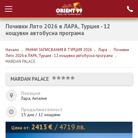
Почивки Лято 2026 в ЛАРА, Турция - 12
Проверка на
Вход за агенти
резервация
нощувки автобусна програма
РАННИ ЗАПИСВАНИЯ ТУРЦИЯ
Начало
РАННИ ЗАПИСВАНИЯ В ТУРЦИЯ 2026
Лара
Почивки
Лято 2026 в ЛАРА, Турция - 12 нощувки автобусна програма
НОВА ГОДИНА ТУРЦИЯ
MARDAN PALACE
НОВА ГОДИНА
MARDAN PALACE
ПОЧИВКИ
Локация
КРУИЗИ
Лара, Анталия
ЕКЗОТИКА
Продължителност
15 дни / 12 нощувки
ЕКСКУРЗИИ
2413
€
/
4719
лв.
Цена от: