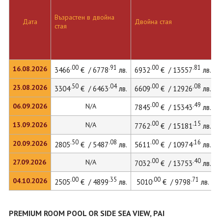
Възрастен в двойна
Дата
Двойна стая
стая
.00
.91
.00
.81
16.08.2026
3466
€ / 6778
лв.
6932
€ / 13557
лв.
.50
.04
.00
.08
23.08.2026
3304
€ / 6463
лв.
6609
€ / 12926
лв.
.00
.49
06.09.2026
N/A
7845
€ / 15343
лв.
.00
.15
13.09.2026
N/A
7762
€ / 15181
лв.
.50
.08
.00
.16
20.09.2026
2805
€ / 5487
лв.
5611
€ / 10974
лв.
.00
.40
27.09.2026
N/A
7032
€ / 13753
лв.
.00
.35
.00
.71
04.10.2026
2505
€ / 4899
лв.
5010
€ / 9798
лв.
PREMIUM ROOM POOL OR SIDE SEA VIEW, PAI