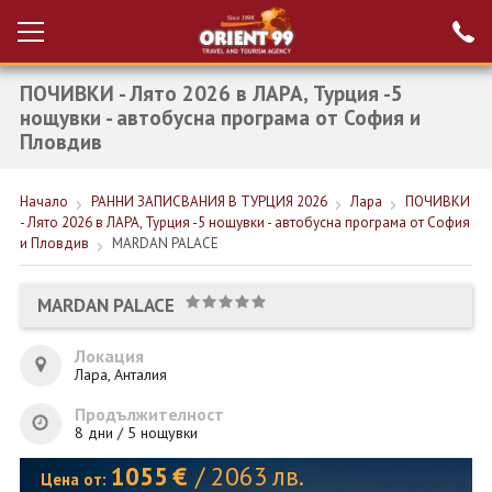
ПОЧИВКИ - Лято 2026 в ЛАРА, Турция -5
Проверка на
Вход за агенти
резервация
нощувки - автобусна програма от София и
Пловдив
РАННИ ЗАПИСВАНИЯ ТУРЦИЯ
Начало
РАННИ ЗАПИСВАНИЯ В ТУРЦИЯ 2026
Лара
ПОЧИВКИ
НОВА ГОДИНА ТУРЦИЯ
- Лято 2026 в ЛАРА, Турция -5 нощувки - автобусна програма от София
и Пловдив
MARDAN PALACE
НОВА ГОДИНА
ПОЧИВКИ
MARDAN PALACE
КРУИЗИ
Локация
Лара, Анталия
ЕКЗОТИКА
Продължителност
ЕКСКУРЗИИ
8 дни / 5 нощувки
1055
€
/
2063
лв.
Цена от: