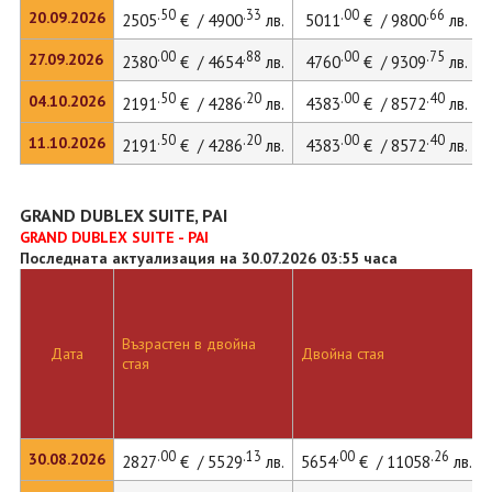
.50
.33
.00
.66
20.09.2026
2505
€ / 4900
лв.
5011
€ / 9800
лв.
.00
.88
.00
.75
27.09.2026
2380
€ / 4654
лв.
4760
€ / 9309
лв.
.50
.20
.00
.40
04.10.2026
2191
€ / 4286
лв.
4383
€ / 8572
лв.
.50
.20
.00
.40
11.10.2026
2191
€ / 4286
лв.
4383
€ / 8572
лв.
GRAND DUBLEX SUITE, PAI
GRAND DUBLEX SUITE - PAI
Последната актуализация на 30.07.2026 03:55 часа
Възрастен в двойна
Дата
Двойна стая
стая
.00
.13
.00
.26
30.08.2026
2827
€ / 5529
лв.
5654
€ / 11058
лв.