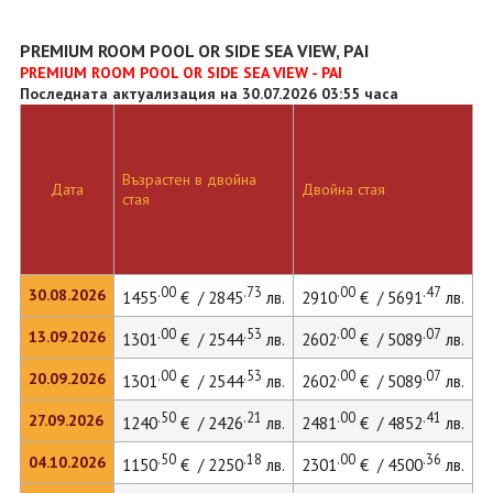
PREMIUM ROOM POOL OR SIDE SEA VIEW, PAI
PREMIUM ROOM POOL OR SIDE SEA VIEW - PAI
Последната актуализация на 30.07.2026 03:55 часа
Възрастен в двойна
Д
Дата
Двойна стая
стая
л
.00
.73
.00
.47
30.08.2026
1455
€ / 2845
лв.
2910
€ / 5691
лв.
3
.00
.53
.00
.07
13.09.2026
1301
€ / 2544
лв.
2602
€ / 5089
лв.
3
.00
.53
.00
.07
20.09.2026
1301
€ / 2544
лв.
2602
€ / 5089
лв.
3
.50
.21
.00
.41
27.09.2026
1240
€ / 2426
лв.
2481
€ / 4852
лв.
3
.50
.18
.00
.36
04.10.2026
1150
€ / 2250
лв.
2301
€ / 4500
лв.
3