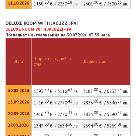
.50
.18
.00
.36
11.10.2026
1150
€ / 2250
лв.
2301
€ / 4500
лв.
3
DELUXE ROOM WITH JACUZZI, PAI
DELUXE ROOM WITH JACUZZI - PAI
Последната актуализация на 30.07.2026 03:55 часа
Възрастен в двойна
Д
Дата
Двойна стая
стая
л
.50
.62
.00
.23
30.08.2026
1593
€ / 3116
лв.
3187
€ / 6233
лв.
4
.50
.43
.00
.87
13.09.2026
1416
€ / 2770
лв.
2833
€ / 5540
лв.
3
.50
.43
.00
.87
20.09.2026
1416
€ / 2770
лв.
2833
€ / 5540
лв.
3
.00
.50
.00
.01
27.09.2026
1347
€ / 2634
лв.
2694
€ / 5269
лв.
3
.00
.10
.00
.19