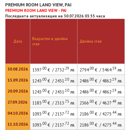
PREMIUM ROOM LAND VIEW, PAI
PREMIUM ROOM LAND VIEW - PAI
Последната актуализация на 30.07.2026 03:55 часа
Възрастен в двойна
Д
Дата
Двойна стая
стая
л
.00
.29
.00
.59
30.08.2026
1397
€ / 2732
лв.
2794
€ / 5464
лв.
3
.00
.10
.00
.19
13.09.2026
1243
€ / 2431
лв.
2486
€ / 4862
лв.
3
.00
.10
.00
.19
20.09.2026
1243
€ / 2431
лв.
2486
€ / 4862
лв.
3
.00
.75
.00
.49
27.09.2026
1183
€ / 2313
лв.
2366
€ / 4627
лв.
3
.00
.72
.00
.44
04.10.2026
1093
€ / 2137
лв.
2186
€ / 4275
лв.
2
.00
.72
.00
.44
11.10.2026
1093
€ / 2137
лв.
2186
€ / 4275
лв.
2