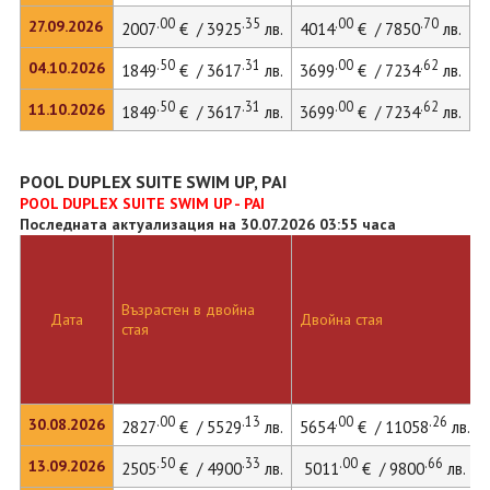
.00
.35
.00
.70
27.09.2026
2007
€ / 3925
лв.
4014
€ / 7850
лв.
4
.50
.31
.00
.62
04.10.2026
1849
€ / 3617
лв.
3699
€ / 7234
лв.
3
.50
.31
.00
.62
11.10.2026
1849
€ / 3617
лв.
3699
€ / 7234
лв.
3
POOL DUPLEX SUITE SWIM UP, PAI
POOL DUPLEX SUITE SWIM UP - PAI
Последната актуализация на 30.07.2026 03:55 часа
Възрастен в двойна
Дата
Двойна стая
стая
.00
.13
.00
.26
30.08.2026
2827
€ / 5529
лв.
5654
€ / 11058
лв.
.50
.33
.00
.66
13.09.2026
2505
€ / 4900
лв.
5011
€ / 9800
лв.