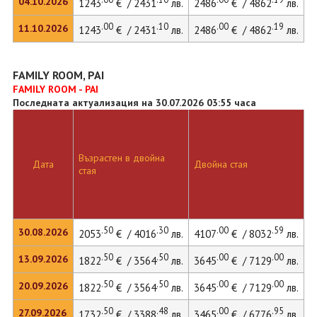
04.10.2026
1243
€ / 2431
лв.
2486
€ / 4862
лв.
3
.00
.10
.00
.19
11.10.2026
1243
€ / 2431
лв.
2486
€ / 4862
лв.
3
FAMILY ROOM, PAI
FAMILY ROOM - PAI
Последната актуализация на 30.07.2026 03:55 часа
Възрастен в двойна
Д
Дата
Двойна стая
стая
л
.50
.30
.00
.59
30.08.2026
2053
€ / 4016
лв.
4107
€ / 8032
лв.
4
.50
.50
.00
.00
13.09.2026
1822
€ / 3564
лв.
3645
€ / 7129
лв.
3
.50
.50
.00
.00
20.09.2026
1822
€ / 3564
лв.
3645
€ / 7129
лв.
3
.50
.48
.00
.95
27.09.2026
1732
€ / 3388
лв.
3465
€ / 6776
лв.
3