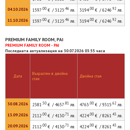
.00
.46
.00
.92
04.10.2026
1597
€ / 3123
лв.
3194
€ / 6246
лв.
3
.00
.46
.00
.92
11.10.2026
1597
€ / 3123
лв.
3194
€ / 6246
лв.
3
PREMIUM FAMILY ROOM, PAI
PREMIUM FAMILY ROOM - PAI
Последната актуализация на 30.07.2026 03:55 часа
Възрастен в двойна
Д
Дата
Двойна стая
стая
л
.50
.81
.00
.62
30.08.2026
2381
€ / 4657
лв.
4763
€ / 9315
лв.
4
.00
.71
.00
.43
13.09.2026
2112
€ / 4130
лв.
4224
€ / 8261
лв.
4
.00
.71
.00
.43
20.09.2026
2112
€ / 4130
лв.
4224
€ / 8261
лв.
4