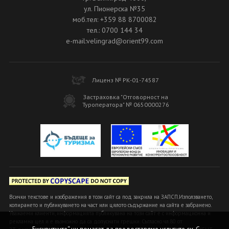
ул. Пионерска №35
моб.тел: +359 88 8700082
тел.: 0700 144 34
e-mail:velingrad@orient99.com
Лиценз № РК-01-74587
Застраховка "Отговорност на
Туроператора" № 0650000276
Всички текстове и изображения в този сайт са под закрила на ЗАПСП.Използването,
копирането и публикуването на част или цялото съдържание на сайта е забранено.
Уважаеми клиенти, информацията публикувана на този сайт е с информационна и
рекламна цел и е възможно да са допуснати грешки. Съгласно чл.80 от