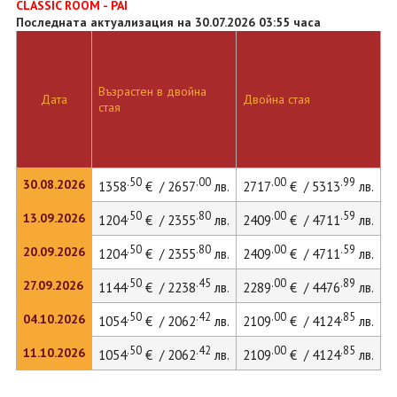
CLASSIC ROOM - PAI
Последната актуализация на 30.07.2026 03:55 часа
Възрастен в двойна
Дата
Двойна стая
стая
.50
.00
.00
.99
30.08.2026
1358
€ / 2657
лв.
2717
€ / 5313
лв.
.50
.80
.00
.59
13.09.2026
1204
€ / 2355
лв.
2409
€ / 4711
лв.
.50
.80
.00
.59
20.09.2026
1204
€ / 2355
лв.
2409
€ / 4711
лв.
.50
.45
.00
.89
27.09.2026
1144
€ / 2238
лв.
2289
€ / 4476
лв.
.50
.42
.00
.85
04.10.2026
1054
€ / 2062
лв.
2109
€ / 4124
лв.
.50
.42
.00
.85
11.10.2026
1054
€ / 2062
лв.
2109
€ / 4124
лв.