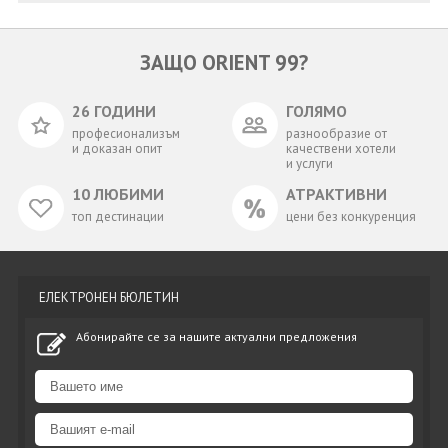
ЗАЩО ORIENT 99?
26 ГОДИНИ
ГОЛЯМО
професионализъм
разнообразие от
и доказан опит
качествени хотели
и услуги
10 ЛЮБИМИ
АТРАКТИВНИ
топ дестинации
цени без конкуренция
ЕЛЕКТРОНЕН БЮЛЕТИН
Абонирайте се за нашите актуални предложения