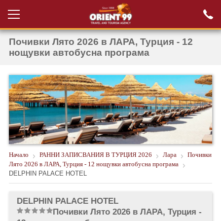
Почивки Лято 2026 в ЛАРА, Турция - 12
Проверка на
Вход за агенти
резервация
нощувки автобусна програма
РАННИ ЗАПИСВАНИЯ ТУРЦИЯ
НОВА ГОДИНА ТУРЦИЯ
НОВА ГОДИНА
ПОЧИВКИ
КРУИЗИ
Начало
РАННИ ЗАПИСВАНИЯ В ТУРЦИЯ 2026
Лара
Почивки
Лято 2026 в ЛАРА, Турция - 12 нощувки автобусна програма
ЕКЗОТИКА
DELPHIN PALACE HOTEL
ЕКСКУРЗИИ
DELPHIN PALACE HOTEL
Почивки Лято 2026 в ЛАРА, Турция -